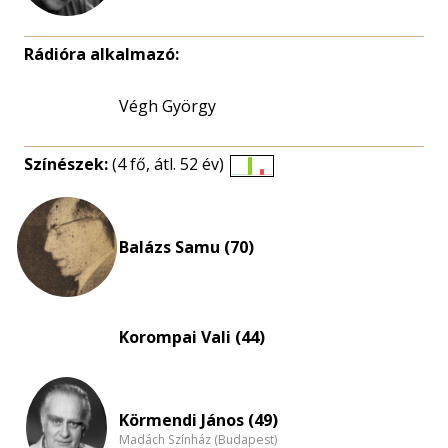
Rádióra alkalmazó:
Végh György
Színészek:
(4 fő, átl. 52 év)
Életkori
eloszlás
nagyítása
Balázs Samu (70)
Korompai Vali (44)
Körmendi János (49)
Madách Színház (Budapest)