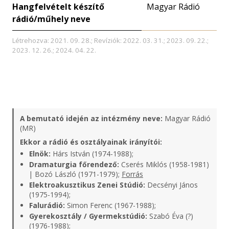
Hangfelvételt készítő
Magyar Rádió
rádió/műhely neve
Létrehozva: 2021. 09. 28.; Revíziók: 2022. 03. 31.; 2023. 09. 22.;
2023. 12. 26.; 2024. 04. 22.
A bemutató idején az intézmény neve:
Magyar Rádió
(MR)
Ekkor a rádió és osztályainak irányítói:
Elnök:
Hárs István (1974-1988);
Dramaturgia főrendező:
Cserés Miklós (1958-1981)
| Bozó László (1971-1979);
Forrás
Elektroakusztikus Zenei Stúdió:
Decsényi János
(1975-1994);
Falurádió:
Simon Ferenc (1967-1988);
Gyerekosztály / Gyermekstúdió:
Szabó Éva (?)
(1976-1988);