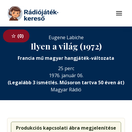
Tovább a navigációhoz
Tovább a tartalomhoz
Menü
0
Eugene Labiche
Ilyen a világ (1972)
Francia mű magyar hangjáték-változata
25 perc
1976. január 06.
(Legalább 3 ismétlés. Műsoron tartva 50 éven át)
Magyar Rádió
Produkciós kapcsolati ábra megjelenítése