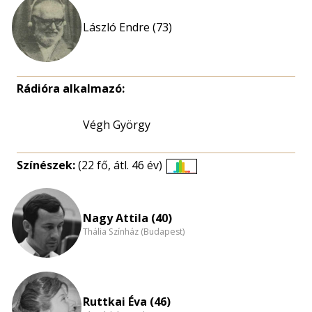
László Endre (73)
Rádióra alkalmazó:
Végh György
Színészek:
(22 fő, átl. 46 év)
Életkori
eloszlás
nagyítása
Nagy Attila (40)
Thália Színház (Budapest)
Ruttkai Éva (46)