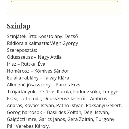
Színlap
Színjáték. Írta: Kosztolányi Dezső
Rádióra alkalmazta: Végh György
Szereposztás:
Odüsszeusz – Nagy Attila
Irisz – Ruttkai Éva
Homérosz – Kőmíves Sándor
Eulália rablány – Falvay Klára
Alkméné jósasszony – Pártos Erzsi
Trójai lányok – Csűrös Karola, Fodor Zsóka, Lengyel
Erzsi, Tóth Judit, Odüsszeusz kísérői – Ambrus
András, Kovács István, Pathó István, Raksányi Gellért,
Görög harcosok – Basilides Zoltán, Dégi István,
Galgóczi Imre, Garics János, Gera Zoltán, Turgonyi
Pál, Verebes Károly,