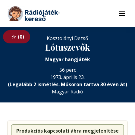
Tovább a navigációhoz
Tovább a tartalomhoz
Menü
0
Kosztolányi Dezső
Lótuszevők
Magyar hangjáték
56 perc
1973. április 23.
(Legalább 2 ismétlés. Műsoron tartva 30 éven át)
Magyar Rádió
Produkciós kapcsolati ábra megjelenítése