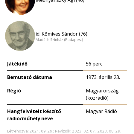
Mednyánszky Ági (46)
id. Kőmíves Sándor (76)
Madách Színház (Budapest)
Játékidő
56 perc
Bemutató dátuma
1973. április 23.
Régió
Magyarország
(közrádió)
Hangfelvételt készítő
Magyar Rádió
rádió/műhely neve
Létrehozva: 2021. 09. 29.; Revíziók: 2023. 02. 07.; 2023. 08. 29.