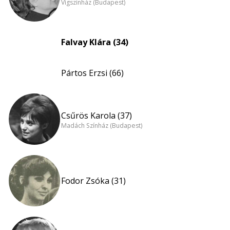
Vígszínház (Budapest)
Falvay Klára (34)
Pártos Erzsi (66)
Csűrös Karola (37)
Madách Színház (Budapest)
Fodor Zsóka (31)