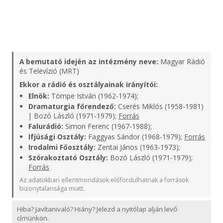
A bemutató idején az intézmény neve:
Magyar Rádió
és Televízió (MRT)
Ekkor a rádió és osztályainak irányítói:
Elnök:
Tömpe István (1962-1974);
Dramaturgia főrendező:
Cserés Miklós (1958-1981)
| Bozó László (1971-1979);
Forrás
Falurádió:
Simon Ferenc (1967-1988);
Ifjúsági Osztály:
Faggyas Sándor (1968-1979);
Forrás
Irodalmi Főosztály:
Zentai János (1963-1973);
Szórakoztató Osztály:
Bozó László (1971-1979);
Forrás
Az adatokban ellentmondások előfordulhatnak a források
bizonytalansága miatt.
Hiba? Javítanivaló? Hiány? Jelezd a nyitólap alján levő
címünkön.