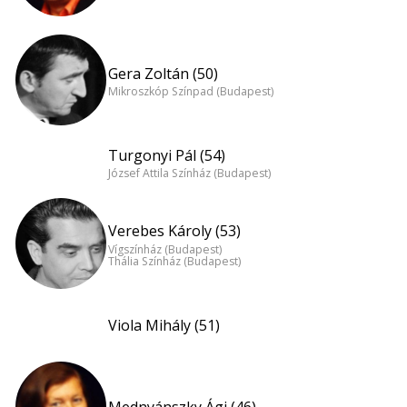
Gera Zoltán (50)
Mikroszkóp Színpad (Budapest)
Turgonyi Pál (54)
József Attila Színház (Budapest)
Verebes Károly (53)
Vígszínház (Budapest)
Thália Színház (Budapest)
Viola Mihály (51)