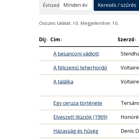
Keresés
Keresés / szűrés
Évtized
Összes találat: 10. Megjelenítve: 10.
Díj
Cím
Szerző
↕
↕
↕
A besanconi vádlott
Stendha
A félszemű teherhordó
Voltaire
A találka
Voltaire
Egy ceruza története
Tersáns
Elveszett illúziók (1969)
Honoré 
Házasság és hűség
Denis D