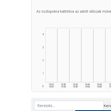
Az oszlopokra kattintva az adott időszak műve
4
3
2
1
1925
1930
1935
1940
1945
1
0
1929
1934
1939
1944
1949
1
Ker