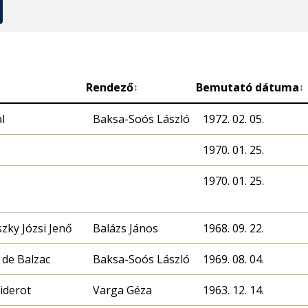
Rendező
Bemutató dátuma
↕
↕
l
Baksa-Soós László
1972. 02. 05.
1970. 01. 25.
1970. 01. 25.
zky Józsi Jenő
Balázs János
1968. 09. 22.
de Balzac
Baksa-Soós László
1969. 08. 04.
iderot
Varga Géza
1963. 12. 14.