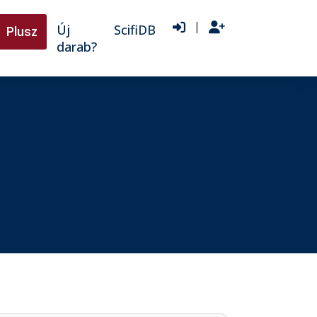
|
Új
ScifiDB
Plusz
darab?