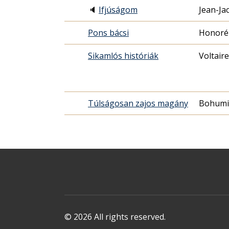
🔈
Ifjúságom
Jean-Ja
Pons bácsi
Honoré 
Sikamlós históriák
Voltaire
Túlságosan zajos magány
Bohumil
© 2026 All rights reserved.