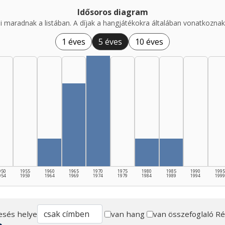
Idősoros diagram
i maradnak a listában. A díjak a hangjátékokra általában vonatkoznak,
1 éves
5 éves
10 éves
950
1955
1960
1965
1970
1975
1980
1985
1990
1995
954
1959
1964
1969
1974
1979
1984
1989
1994
1999
esés helye
van hang
van összefoglaló
Ré