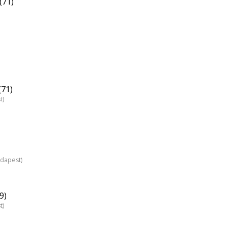
(71)
(71)
t)
udapest)
9)
t)