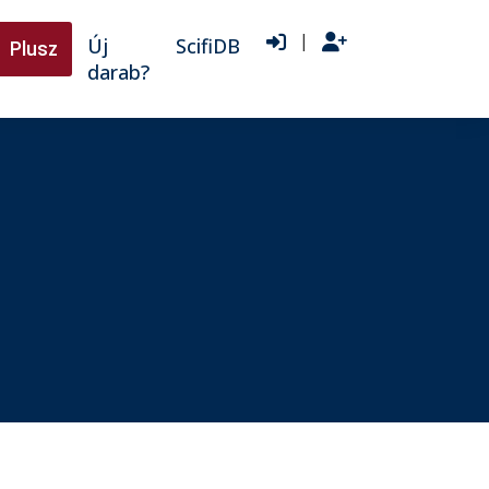
|
Új
ScifiDB
Plusz
darab?