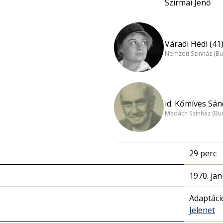
Szirmai Jenő
Váradi Hédi (41
Nemzeti Színház (B
id. Kőmíves Sán
Madách Színház (Bu
29 perc
1970. jan
Adaptáci
Jelenet