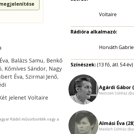
 megjelenítése
Voltaire
Rádióra alkalmazó:
a
Horváth Gabrie
Éva, Balázs Samu, Benkő
Színészek:
(13 fő, átl. 54 év)
ó, Kőmíves Sándor, Nagy
bert Éva, Szirmai Jenő,
édi
Agárdi Gábor (
Nemzeti Színház (B
Két jelenet Voltaire
Magyar Rádió műsorboríték vagy a
Almási Éva (28
Madách Színház (Bu