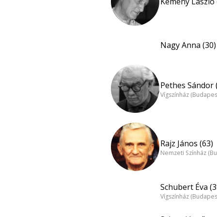
Kemény László 
Nagy Anna (30)
Pethes Sándor 
Vígszínház (Budapes
Rajz János (63)
Nemzeti Színház (B
Schubert Éva (3
Vígszínház (Budapes