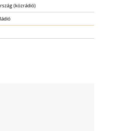
szág (közrádió)
Rádió