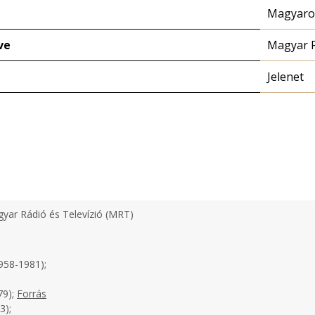
Magyaror
ve
Magyar 
Jelenet
yar Rádió és Televízió (MRT)
958-1981);
79);
Forrás
3);