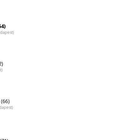
64)
udapest)
2)
t)
(66)
dapest)