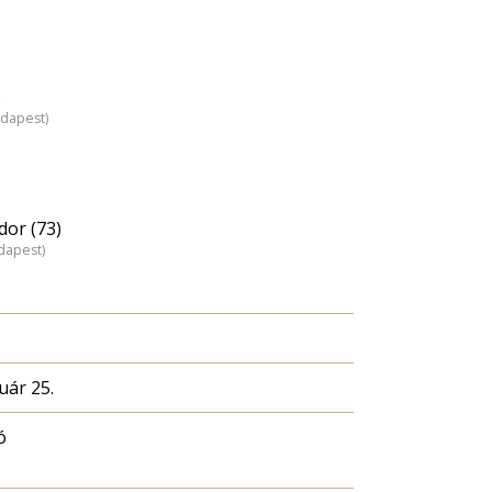
)
udapest)
dor (73)
dapest)
uár 25.
ó