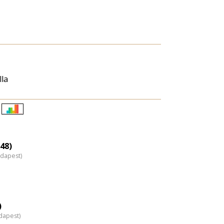
lla
Életkori
eloszlás
nagyítása
48)
udapest)
)
dapest)