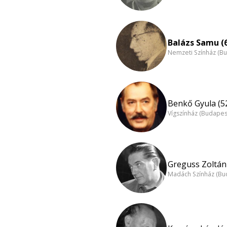
Balázs Samu (
Nemzeti Színház (B
Benkő Gyula (5
Vígszínház (Budapes
Greguss Zoltán 
Madách Színház (Bu