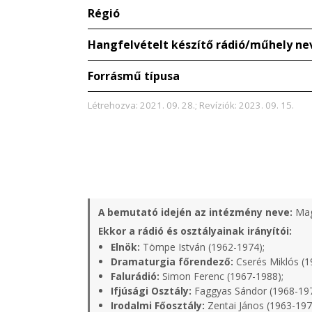
Régió
Hangfelvételt készítő rádió/műhely ne
Forrásmű típusa
Létrehozva: 2021. 09. 28.; Revíziók: 2023. 09. 15.
A bemutató idején az intézmény neve:
Mag
Ekkor a rádió és osztályainak irányítói:
Elnök:
Tömpe István (1962-1974);
Dramaturgia főrendező:
Cserés Miklós (1
Falurádió:
Simon Ferenc (1967-1988);
Ifjúsági Osztály:
Faggyas Sándor (1968-19
Irodalmi Főosztály:
Zentai János (1963-197