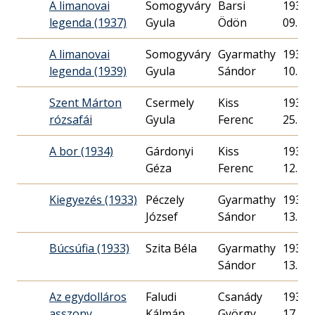
A limanovai
Somogyváry
Barsi
1937. 
legenda (1937)
Gyula
Ödön
09.
A limanovai
Somogyváry
Gyarmathy
1939. 
legenda (1939)
Gyula
Sándor
10.
Szent Márton
Csermely
Kiss
1935. 
rózsafái
Gyula
Ferenc
25.
A bor (1934)
Gárdonyi
Kiss
1934. 
Géza
Ferenc
12.
Kiegyezés (1933)
Péczely
Gyarmathy
1933. 
József
Sándor
13.
Búcsúfia (1933)
Szita Béla
Gyarmathy
1933. 
Sándor
13.
Az egydolláros
Faludi
Csanády
1938. 
asszony
Kálmán
György
17.