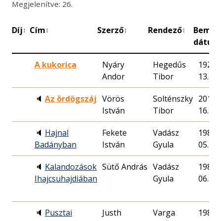
Megjelenítve: 26.
Díj
Cím
Szerző
Rendező
Bemut
↕
↕
↕
↕
dátum
A kukorica
Nyáry
Hegedűs
1929. 
Andor
Tibor
13.
🔈
Az ördögszáj
Vörös
Solténszky
2011. 
István
Tibor
16.
🔈
Hajnal
Fekete
Vadász
1989. 
Badányban
István
Gyula
05.
🔈
Kalandozások
Sütő András
Vadász
1988. 
Ihajcsuhajdiában
Gyula
06.
🔈
Pusztai
Justh
Varga
1981. 