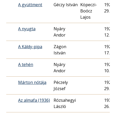
A gyüttment
Géczy István
Köpeczi-
1928. 
Boócz
29.
Lajos
A nyugta
Nyáry
1926. 
Andor
12.
A Káldy-pipa
Zágon
1928. 
István
17.
A tehén
Nyáry
1929. 
Andor
10.
Márton nótája
Péczely
1929. 
József
29.
Az almafa (1936)
Rózsahegyi
1936. 
László
26.