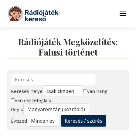
Tovább a navigációhoz
Tovább a tartalomhoz
Menü
Rádiójáték Megközelítés:
Falusi történet
Keresés helye
van hang
van összefoglaló
Keresés
Régió
Keresés / szűrés
Évtized