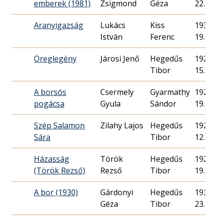
emberek (1981)
Zsigmond
Géza
22.
Aranyigazság
Lukács
Kiss
1935. 
István
Ferenc
19.
Öreglegény
Járosi Jenő
Hegedűs
1929. 
Tibor
15.
A borsós
Csermely
Gyarmathy
1928. 
pogácsa
Gyula
Sándor
19.
Szép Salamon
Zilahy Lajos
Hegedűs
1929. 
Sára
Tibor
12.
Házasság
Török
Hegedűs
1929. 
(Török Rezső)
Rezső
Tibor
19.
A bor (1930)
Gárdonyi
Hegedűs
1930. 
Géza
Tibor
23.