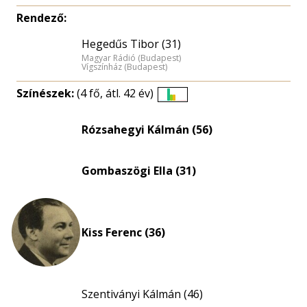
Rendező:
Hegedűs Tibor (31)
Magyar Rádió (Budapest)
Vígszínház (Budapest)
Színészek:
(4 fő, átl. 42 év)
Életkori
eloszlás
Rózsahegyi Kálmán (56)
nagyítása
Gombaszögi Ella (31)
Kiss Ferenc (36)
Szentiványi Kálmán (46)