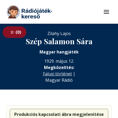
Tovább a navigációhoz
Tovább a tartalomhoz
Menü
0
Zilahy Lajos
Szép Salamon Sára
Magyar hangjáték
1929. május 12.
Megközelítés:
Falusi történet
|
Magyar Rádió
Produkciós kapcsolati ábra megjelenítése