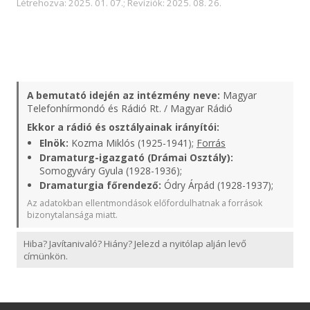
Létrehozva: 2025. 01. 07.; Revíziók: 2025. 08. 26.
A bemutató idején az intézmény neve:
Magyar
Telefonhírmondó és Rádió Rt. / Magyar Rádió
Ekkor a rádió és osztályainak irányítói:
Elnök:
Kozma Miklós (1925-1941);
Forrás
Dramaturg-igazgató (Drámai Osztály):
Somogyváry Gyula (1928-1936);
Dramaturgia főrendező:
Ódry Árpád (1928-1937);
Az adatokban ellentmondások előfordulhatnak a források
bizonytalansága miatt.
Hiba? Javítanivaló? Hiány? Jelezd a nyitólap alján levő
címünkön.