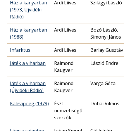
Ház a kanyarban
Ardi Liives
Szilágyi László
(1973, Újvidéki
Rádió)
Ház a kanyarban
Ardi Liives
Bozó László,
(1988)
Simonyi János
Infarktus
Ardi Liives
Barlay Gusztáv
Játék a viharban
Raimond
László Endre
Kaugver
Játék a viharban
Raimond
Varga Géza
(Újvidéki Rádió)
Kaugver
Kalevipoeg (1979)
Észt
Dobai Vilmos
nemzetiségű
szerzők
Lány a szigeten
Juhan Smuul
Gál István