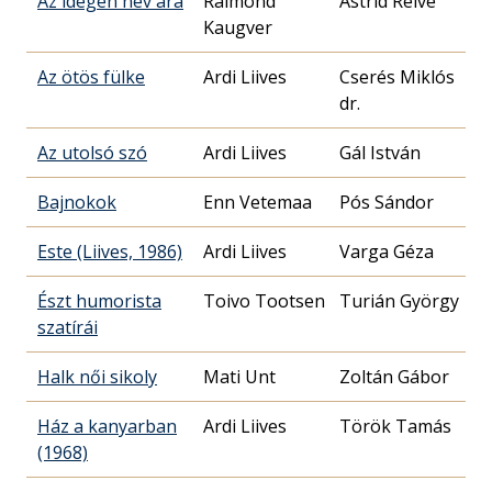
Az idegen név ára
Raimond
Astrid Relve
Kaugver
Az ötös fülke
Ardi Liives
Cserés Miklós
dr.
Az utolsó szó
Ardi Liives
Gál István
Bajnokok
Enn Vetemaa
Pós Sándor
Este (Liives, 1986)
Ardi Liives
Varga Géza
Észt humorista
Toivo Tootsen
Turián György
szatírái
Halk női sikoly
Mati Unt
Zoltán Gábor
Ház a kanyarban
Ardi Liives
Török Tamás
(1968)