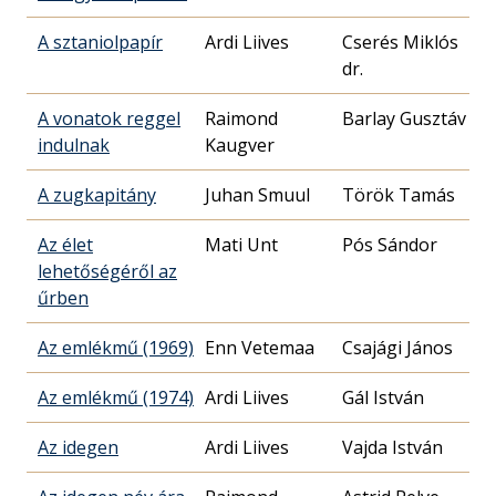
A sztaniolpapír
Ardi Liives
Cserés Miklós
dr.
A vonatok reggel
Raimond
Barlay Gusztáv
indulnak
Kaugver
A zugkapitány
Juhan Smuul
Török Tamás
Az élet
Mati Unt
Pós Sándor
lehetőségéről az
űrben
Az emlékmű (1969)
Enn Vetemaa
Csajági János
Az emlékmű (1974)
Ardi Liives
Gál István
Az idegen
Ardi Liives
Vajda István