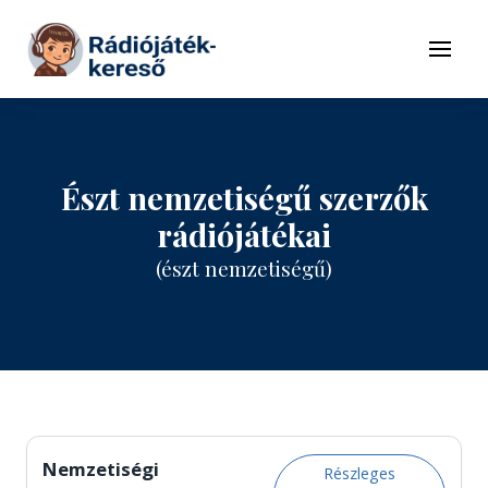
Tovább a navigációhoz
Tovább a tartalomhoz
Menü
Észt nemzetiségű szerzők
rádiójátékai
(észt nemzetiségű)
Nemzetiségi
Részleges