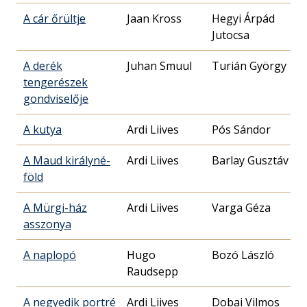
A cár őrültje
Jaan Kross
Hegyi Árpád
Jutocsa
A derék
Juhan Smuul
Turián György
tengerészek
gondviselője
A kutya
Ardi Liives
Pós Sándor
A Maud királyné-
Ardi Liives
Barlay Gusztáv
föld
A Mürgi-ház
Ardi Liives
Varga Géza
asszonya
A naplopó
Hugo
Bozó László
Raudsepp
A negyedik portré
Ardi Liives
Dobai Vilmos