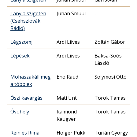
Lány a szigeten
Juhan Smuul
-
(Csehszlovák
Rádió)
Légszomj
Ardi Liives
Zoltán Gábor
Lépések
Ardi Liives
Baksa-Soós
László
Mohaszakáll meg
Eno Raud
Solymosi Ottó
a többiek
Őszi kavargás
Mati Unt
Török Tamás
Óvóhely
Raimond
Török Tamás
Kaugver
Rein és Riina
Holger Pukk
Turián György