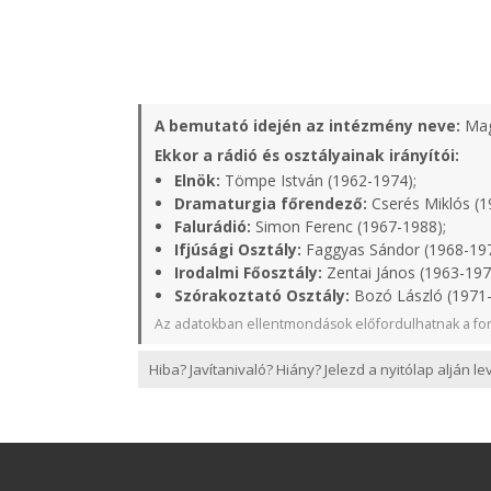
A bemutató idején az intézmény neve:
Mag
Ekkor a rádió és osztályainak irányítói:
Elnök:
Tömpe István (1962-1974);
Dramaturgia főrendező:
Cserés Miklós (1
Falurádió:
Simon Ferenc (1967-1988);
Ifjúsági Osztály:
Faggyas Sándor (1968-19
Irodalmi Főosztály:
Zentai János (1963-197
Szórakoztató Osztály:
Bozó László (1971
Az adatokban ellentmondások előfordulhatnak a for
Hiba? Javítanivaló? Hiány? Jelezd a nyitólap alján l