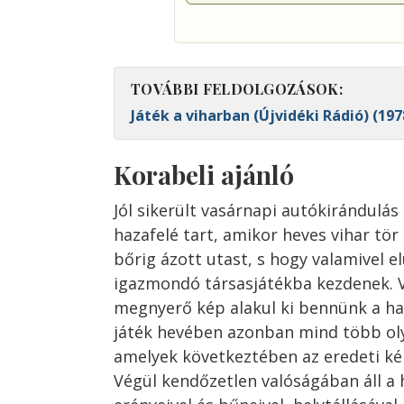
TOVÁBBI FELDOLGOZÁSOK:
Játék a viharban (Újvidéki Rádió) (19
Korabeli ajánló
Jól sikerült vasárnapi autókirándulás
hazafelé tart, amikor heves vihar tör
bőrig ázott utast, s hogy valamivel el
igazmondó társasjátékba kezdenek. V
megnyerő kép alakul ki bennünk a ha
játék hevében azonban mind több olya
amelyek következtében az eredeti ké
Végül kendőzetlen valóságában áll a h