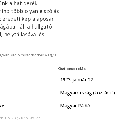
ünk a hat derék
ind több olyan elszólás
z eredeti kép alaposan
ágában áll a hallgató
, helytállásával és
Magyar Rádió műsorboríték vagy a
Kézi besorolás
1973. január 22.
Magyarország (közrádió)
ve
Magyar Rádió
6. 05. 23.; 2026. 05. 26.