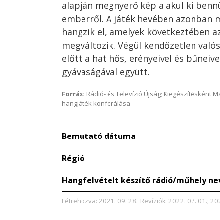
alapján megnyerő kép alakul ki benn
emberről. A játék hevében azonban m
hangzik el, amelyek következtében a
megváltozik. Végül kendőzetlen valós
előtt a hat hős, erényeivel és bűneivel
gyávaságával együtt.
Forrás:
Rádió- és Televízió Újság; Kiegészítésként 
hangjáték konferálása
Bemutató dátuma
Régió
Hangfelvételt készítő rádió/műhely ne
Létrehozva: 2021. 09. 28.; Revíziók: 2022. 07. 01.; 202