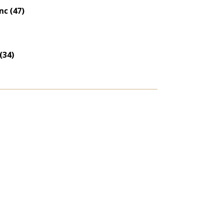
eloszlás
c (47)
nagyítása
(34)