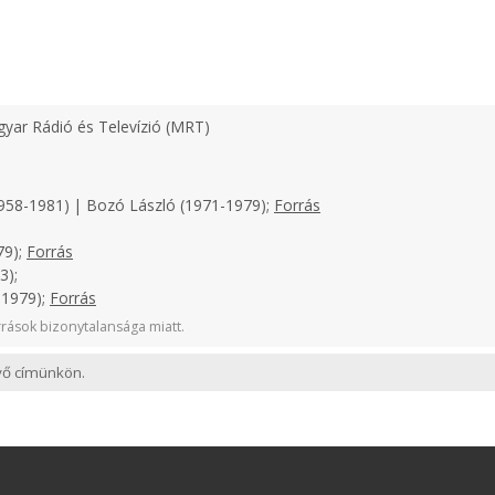
yar Rádió és Televízió (MRT)
958-1981) | Bozó László (1971-1979);
Forrás
79);
Forrás
3);
-1979);
Forrás
rások bizonytalansága miatt.
evő címünkön.