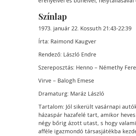
erényeivel és bűneivel, helytállásával
Színlap
1973. január 22. Kossuth 21:43-22:39
Írta: Raimond Kaugver
Rendező: László Endre
Szereposztás: Henno – Némethy Fer
Virve – Balogh Emese
Dramaturg: Maráz László
Tartalom: Jól sikerült vasárnapi autó
házaspár hazafelé tart, amikor heves 
négy bőrig ázott utast, s hogy valami
afféle igazmondó társasjátékba kezd