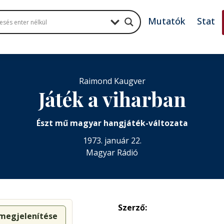
Mutatók
Stat
Raimond Kaugver
Játék a viharban
Észt mű magyar hangjáték-változata
1973. január 22.
Magyar Rádió
Szerző:
 megjelenítése