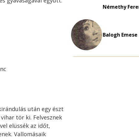
 és gyávaságával együtt.
Némethy Feren
Balogh Emese 
enc
kirándulás után egy észt
vihar tör ki. Felvesznek
vel elüssék az időt,
enek. Vallomásaik