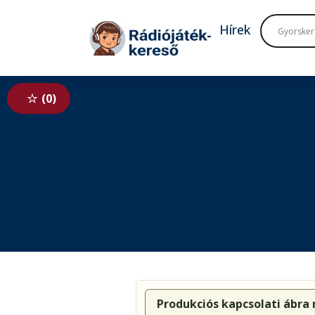
Tovább a navigációhoz
Tovább a tartalomhoz
Hírek
0
Produkciós kapcsolati ábra