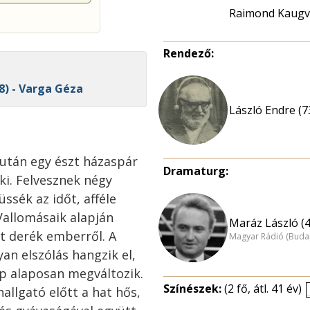
Raimond Kaugv
Rendező:
78) - Varga Géza
László Endre (7
 után egy észt házaspár
Dramaturg:
 ki. Felvesznek négy
üssék az időt, afféle
allomásaik alapján
Maráz László (4
t derék emberről. A
Magyar Rádió (Buda
n elszólás hangzik el,
p alaposan megváltozik.
Színészek:
(2 fő, átl. 41 év)
allgató előtt a hat hős,