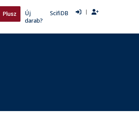
|
Új
ScifiDB
Plusz
darab?