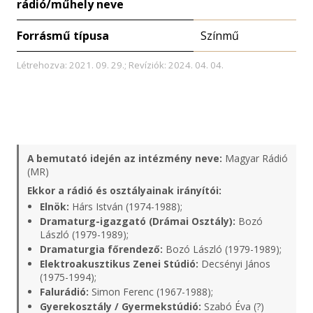
rádió/műhely neve
Forrásmű típusa
Színmű
Létrehozva: 2021. 09. 29.; Revíziók: 2024. 04. 04.
A bemutató idején az intézmény neve:
Magyar Rádió
(MR)
Ekkor a rádió és osztályainak irányítói:
Elnök:
Hárs István (1974-1988);
Dramaturg-igazgató (Drámai Osztály):
Bozó
László (1979-1989);
Dramaturgia főrendező:
Bozó László (1979-1989);
Elektroakusztikus Zenei Stúdió:
Decsényi János
(1975-1994);
Falurádió:
Simon Ferenc (1967-1988);
Gyerekosztály / Gyermekstúdió:
Szabó Éva (?)