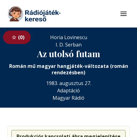
Tovább a navigációhoz
Tovább a tartalomhoz
Menü
0
Horia Lovinescu
I. D. Serban
Az utolsó futam
Román mű magyar hangjáték-változata (román
rendezésben)
1983. augusztus 27.
Adaptáció
Magyar Rádió
Produkciós kapcsolati ábra megjelenítése