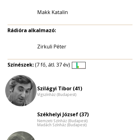
Makk Katalin
Rádióra alkalmazó:
Zirkuli Péter
Színészek:
(7 fő, átl. 37 év)
Életkori
eloszlás
nagyítása
Szilágyi Tibor (41)
Vígszínház (Budapest)
Székhelyi József (37)
Nemzeti Színház (Budapest)
Madách Színház (Budapest)