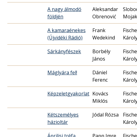
A nagy álmodó
Aleksandar
Slobo
földjén
Obrenović
Moja
A kamaraénekes
Frank
Fische
(Újvidéki Rádió)
Wedekind
Károl
Sárkányfészek
Borbély
Fische
János
Károl
Máglyára fel!
Dániel
Fische
Ferenc
Károl
Képzeletgyakorlat
Kovács
Fische
Miklós
Károl
Kétszemélyes
Jódal Rózsa
Fische
házioltár
Károl
Áprilisi tréfa
Papp Imre
Fische