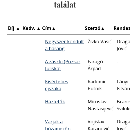
találat
Díj
▲
Kedv.
▲
Cím
▲
Szerző
▲
Rende
Négyszer kondult
Živko Vasić
Drag
a harang
Jović
A zászló (Pozsár
Faragó
-
Juliska)
Árpád
Kísérteties
Radomir
Lányi
éjszaka
Putnik
István
Háztetők
Miroslav
Brani
Nastasijević
Svilo
Varjak a
Vojislav
Drag
búzamezőn
Karanović
Jović