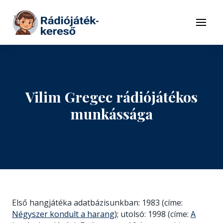
Tovább a navigációhoz
Tovább a tartalomhoz
Menü
Vilim Gregec rádiójátékos
munkássága
Első hangjátéka adatbázisunkban: 1983 (címe:
Négyszer kondult a harang
); utolsó: 1998 (címe:
A