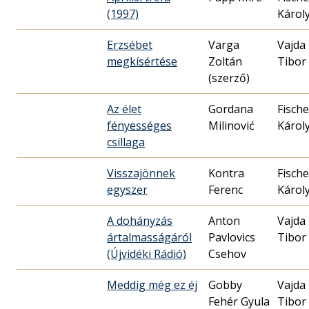
(1997)
Károl
Erzsébet
Varga
Vajda
megkísértése
Zoltán
Tibor
(szerző)
Az élet
Gordana
Fische
fényességes
Milinović
Károl
csillaga
Visszajönnek
Kontra
Fische
egyszer
Ferenc
Károl
A dohányzás
Anton
Vajda
ártalmasságáról
Pavlovics
Tibor
(Újvidéki Rádió)
Csehov
Meddig még ez éj
Gobby
Vajda
Fehér Gyula
Tibor