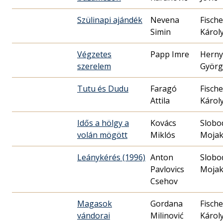
Szülinapi ajándék
Nevena
Fische
Simin
Károl
Végzetes
Papp Imre
Herny
szerelem
Györg
Tutu és Dudu
Faragó
Fische
Attila
Károl
Idős a hölgy a
Kovács
Slobo
volán mögött
Miklós
Moja
Leánykérés (1996)
Anton
Slobo
Pavlovics
Moja
Csehov
Magasok
Gordana
Fische
vándorai
Milinović
Károl