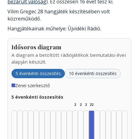
bezárult valóság
). Ez összesen 16 évet tesz ki.
Vilim Gregec 28 hangjáték készítésében volt
közreműködő.
Hangjátékainak műhelye: Újvidéki Rádió.
Idősoros diagram
A diagram a betöltött rádiójátékok bemutatási évei
alapján készült.
5 évenkénti összesítés
10 évenkénti összesítés
Zenei szerkesztő
5 évenkénti összesítés
2
2
2
22