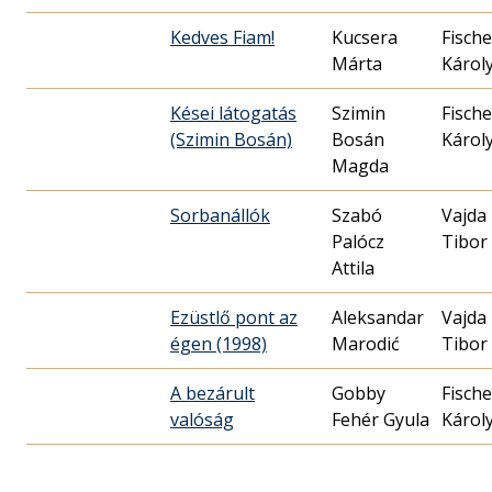
Kedves Fiam!
Kucsera
Fische
Márta
Károl
Kései látogatás
Szimin
Fische
(Szimin Bosán)
Bosán
Károl
Magda
Sorbanállók
Szabó
Vajda
Palócz
Tibor
Attila
Ezüstlő pont az
Aleksandar
Vajda
égen (1998)
Marodić
Tibor
A bezárult
Gobby
Fische
valóság
Fehér Gyula
Károl