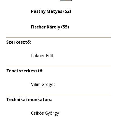
Életkori
eloszlás
Pásthy Mátyás (52)
nagyítása
Fischer Károly (55)
Szerkesztő:
Lakner Edit
Zenei szerkesztő:
Vilim Gregec
Technikai munkatárs:
Csikós György