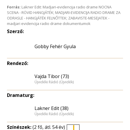
Forrás:
Lakner Edit: Madjari-evidencija radio drame NOCNA
SCENA - RÖVID HANGJÁTÉK; MADJARI-EVIDENCIJA RADIO DRAME ZA
ODRASLE - HANGJÁTÉK FELNŐTTEK; ZABAVISTE-MESEJATEK -
madjari evidencija radio drame dokumentumok
Szerző:
Gobby Fehér Gyula
Rendező:
Vajda Tibor (73)
Újvidéki Rádió (Újvidék)
Dramaturg:
Lakner Edit (38)
Újvidéki Rádió (Újvidék)
Színészek:
(2 fő, átl. 54 év)