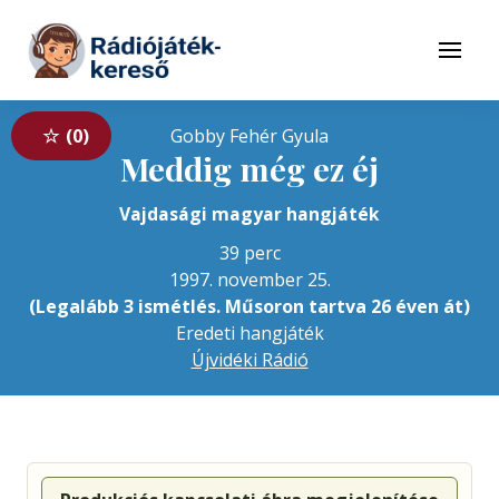
Tovább a navigációhoz
Tovább a tartalomhoz
Menü
0
Gobby Fehér Gyula
Meddig még ez éj
Vajdasági magyar hangjáték
39 perc
1997. november 25.
(Legalább 3 ismétlés. Műsoron tartva 26 éven át)
Eredeti hangjáték
Újvidéki Rádió