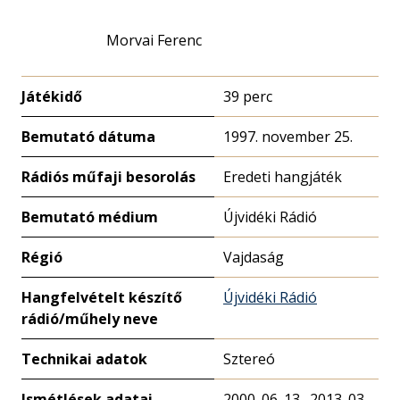
Morvai Ferenc
Játékidő
39 perc
Bemutató dátuma
1997. november 25.
Rádiós műfaji besorolás
Eredeti hangjáték
Bemutató médium
Újvidéki Rádió
Régió
Vajdaság
Hangfelvételt készítő
Újvidéki Rádió
rádió/műhely neve
Technikai adatok
Sztereó
Ismétlések adatai
2000. 06. 13., 2013. 03.