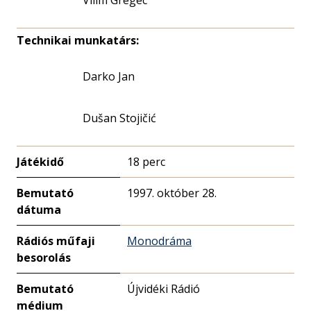
Vilim Gregec
Technikai munkatárs:
Darko Jan
Dušan Stojičić
Játékidő
18 perc
Bemutató
1997. október 28.
dátuma
Rádiós műfaji
Monodráma
besorolás
Bemutató
Újvidéki Rádió
médium