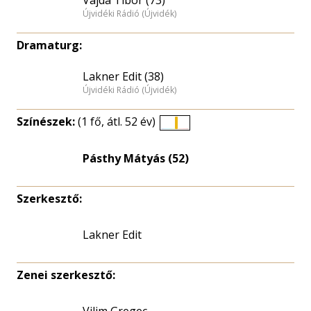
Újvidéki Rádió (Újvidék)
Dramaturg:
Lakner Edit (38)
Újvidéki Rádió (Újvidék)
Színészek:
(1 fő, átl. 52 év)
Életkori
eloszlás
Pásthy Mátyás (52)
nagyítása
Szerkesztő:
Lakner Edit
Zenei szerkesztő: