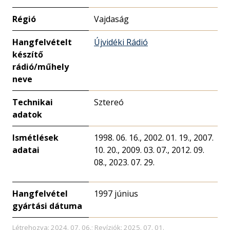
Régió
Vajdaság
Hangfelvételt
Újvidéki Rádió
készítő
rádió/műhely
neve
Technikai
Sztereó
adatok
Ismétlések
1998. 06. 16., 2002. 01. 19., 2007.
adatai
10. 20., 2009. 03. 07., 2012. 09.
08., 2023. 07. 29.
Hangfelvétel
1997 június
gyártási dátuma
Létrehozva: 2024. 07. 06.; Revíziók: 2025. 07. 01.