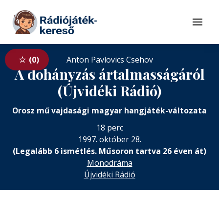
Tovább a navigációhoz
Tovább a tartalomhoz
Menü
0
Anton Pavlovics Csehov
A dohányzás ártalmasságáról
(Újvidéki Rádió)
Orosz mű vajdasági magyar hangjáték-változata
18 perc
1997. október 28.
(Legalább 6 ismétlés. Műsoron tartva 26 éven át)
Monodráma
Újvidéki Rádió