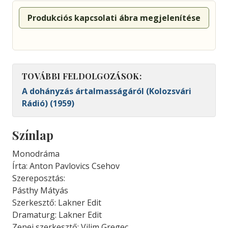
Produkciós kapcsolati ábra megjelenítése
TOVÁBBI FELDOLGOZÁSOK:
A dohányzás ártalmasságáról (Kolozsvári
Rádió) (1959)
Színlap
Monodráma
Írta: Anton Pavlovics Csehov
Szereposztás:
Pásthy Mátyás
Szerkesztő: Lakner Edit
Dramaturg: Lakner Edit
Zenei szerkesztő: Vilim Gregec