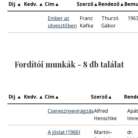
Díj
▲
Kedv.
▲
Cím
▲
Szerző
▲
Rendező
▲
Bemu
Ember az
Franz
Thurzó
1963
útvesztőben
Kafka
Gábor
Fordítói munkák -
8
db találat
Díj
▲
Kedv.
▲
Cím
▲
Szerző
▲
Rend
Cseresznyevirágzás
Alfred
Apát
Henschke
Imre
A jóslat (1966)
Martin–
dr.