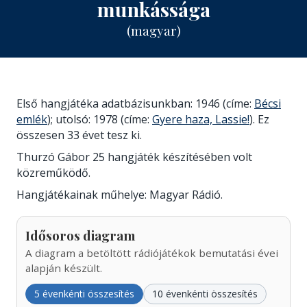
munkássága
(magyar)
Első hangjátéka adatbázisunkban: 1946 (címe:
Bécsi
emlék
); utolsó: 1978 (címe:
Gyere haza, Lassie!
). Ez
összesen 33 évet tesz ki.
Thurzó Gábor 25 hangjáték készítésében volt
közreműködő.
Hangjátékainak műhelye: Magyar Rádió.
Idősoros diagram
A diagram a betöltött rádiójátékok bemutatási évei
alapján készült.
5 évenkénti összesítés
10 évenkénti összesítés