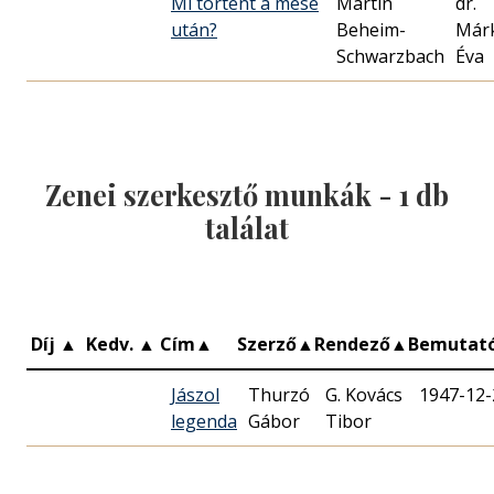
Mi történt a mese
Martin
dr.
után?
Beheim-
Már
Schwarzbach
Éva
Zenei szerkesztő munkák -
1
db
találat
Díj
▲
Kedv.
▲
Cím
▲
Szerző
▲
Rendező
▲
Bemutat
Jászol
Thurzó
G. Kovács
1947-12-
legenda
Tibor