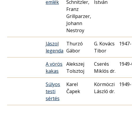
emlék
Schnitzler,
István
Franz
Grillparzer,
Johann
Nestroy
Jászol
Thurzó
G. Kovács
1947-
legenda
Tibor
A vörös
Alekszej
Cserés
1949-
kakas
Tolsztoj
Miklós dr.
Súlyos
Karel
Körmöczi
1949-
testi
Čapek
László dr.
sértés