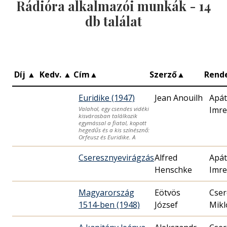
Rádióra alkalmazói munkák -
14
db találat
Díj
▲
Kedv.
▲
Cím
▲
Szerző
▲
Rend
Euridike (1947)
Jean Anouilh
Apát
Imre
Valahol, egy csendes vidéki
kisvárosban találkozik
egymással a fiatal, kopott
hegedűs és a kis színésznő:
Orfeusz és Euridike. A
Cseresznyevirágzás
Alfred
Apát
Henschke
Imre
Magyarország
Eötvös
Cser
1514-ben (1948)
József
Mikl