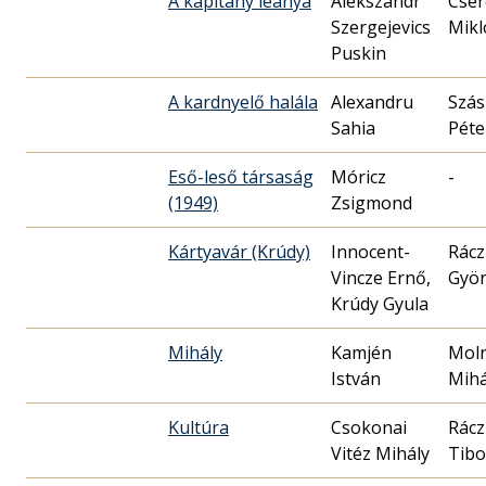
A kapitány leánya
Alekszandr
Cser
Szergejevics
Mikl
Puskin
A kardnyelő halála
Alexandru
Szás
Sahia
Péte
Eső-leső társaság
Móricz
-
(1949)
Zsigmond
Kártyavár (Krúdy)
Innocent-
Rácz
Vincze Ernő,
Gyö
Krúdy Gyula
Mihály
Kamjén
Mol
István
Mihá
Kultúra
Csokonai
Rácz
Vitéz Mihály
Tibo