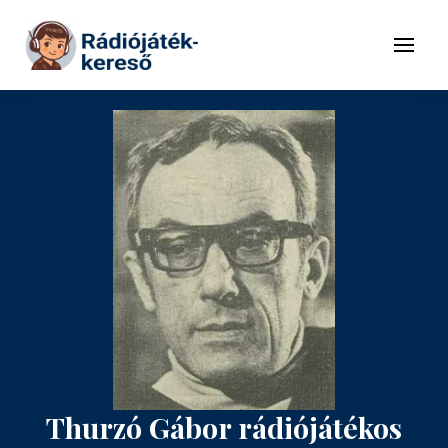
Tovább a navigációhoz
Tovább a tartalomhoz
Menü
Thurzó Gábor rádiójátékos