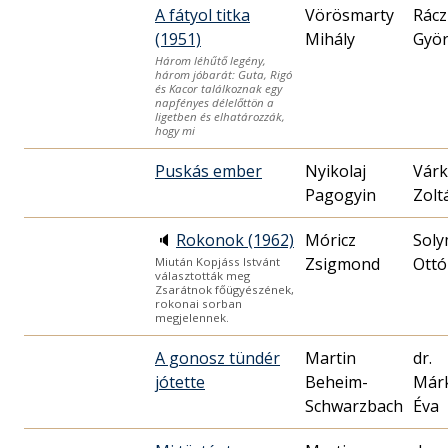
A fátyol titka
Vörösmarty
Rácz
(1951)
Mihály
Gyö
Három léhűtő legény,
három jóbarát: Guta, Rigó
és Kacor találkoznak egy
napfényes délelőttön a
ligetben és elhatározzák,
hogy mi
Puskás ember
Nyikolaj
Várk
Pagogyin
Zolt
🔈
Rokonok (1962)
Móricz
Soly
Zsigmond
Ottó
Miután Kopjáss ​Istvánt
választották meg
Zsarátnok főügyészének,
rokonai sorban
megjelennek.
A gonosz tündér
Martin
dr.
jótette
Beheim-
Már
Schwarzbach
Éva