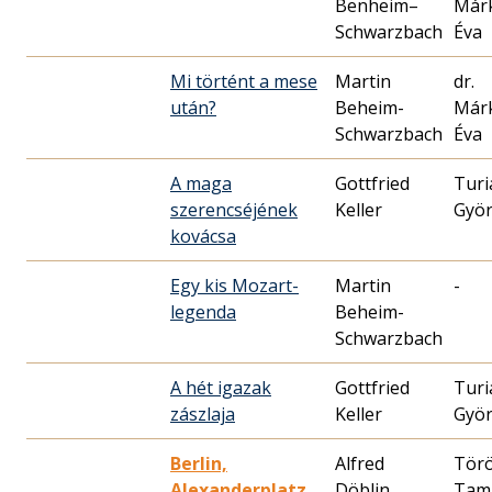
Benheim–
Már
Schwarzbach
Éva
Mi történt a mese
Martin
dr.
után?
Beheim-
Már
Schwarzbach
Éva
A maga
Gottfried
Turi
szerencséjének
Keller
Gyö
kovácsa
Egy kis Mozart-
Martin
-
legenda
Beheim-
Schwarzbach
A hét igazak
Gottfried
Turi
zászlaja
Keller
Gyö
Berlin,
Alfred
Tör
Alexanderplatz
Döblin
Tam