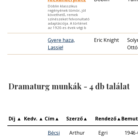
Döblin klasszikus
regényének tömör, jól
követhető, remek
színészeket felvonultató
adaptációja. A történet
az 1920-es évek végi b
Gyere haza,
Eric Knight
Soly
Lassie!
Ottó
Dramaturg munkák -
4
db találat
Díj
▲
Kedv.
▲
Cím
▲
Szerző
▲
Rendező
▲
Bemut
Bécsi
Arthur
Egri
1946-