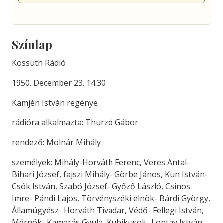
Színlap
Kossuth Rádió
1950. December 23. 14.30
Kamjén István regénye
rádióra alkalmazta: Thurzó Gábor
rendező: Molnár Mihály
személyek: Mihály-Horváth Ferenc, Veres Antal-
Bihari József, fajszi Mihály- Görbe János, Kun István-
Csók István, Szabó József- Győző László, Csinos
Imre- Pándi Lajos, Törvényszéki elnök- Bárdi György,
Államügyész- Horváth Tivadar, Védő- Fellegi István,
Mérnök- Kamarás Gyula, Kubikusok- Lontay István