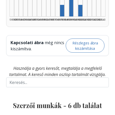
Szerző, 1980–1984: 1
Szerző, 2000–2004
1925–1929
1930–1934
1935–1939
1940–1944
1945–1949
1950–1954
1955–1959
1960–1964
1965–1969
1970–1974
1975–1979
1980–1984
1985–1989
1990–1994
1995–1999
2000–2004
2005–2009
2010–2014
2015–2019
2020–2024
2025–2026
Kapcsolati ábra
még nincs
Részleges ábra
kiszámítása
kiszámítva.
Használja a gyors keresőt, megtalálja a megfelelő
tartalmat. A kereső minden oszlop tartalmát vizsgálja.
Szerzői munkák -
6
db találat