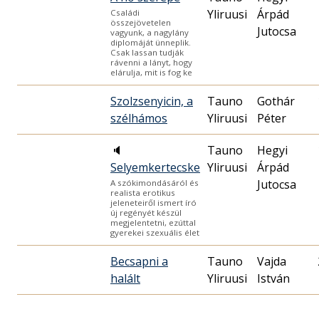
Yliruusi
Árpád
Családi
összejövetelen
Jutocsa
vagyunk, a nagylány
diplomáját ünneplik.
Csak lassan tudják
rávenni a lányt, hogy
elárulja, mit is fog ke
Szolzsenyicin, a
Tauno
Gothár
szélhámos
Yliruusi
Péter
🔈
Tauno
Hegyi
Selyemkertecske
Yliruusi
Árpád
Jutocsa
A szókimondásáról és
realista erotikus
jeleneteiről ismert író
új regényét készül
megjelentetni, ezúttal
gyerekei szexuális élet
Becsapni a
Tauno
Vajda
halált
Yliruusi
István