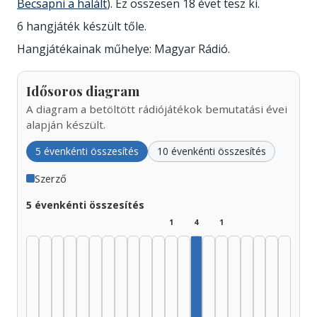
Becsapni a halált
). Ez összesen 18 évet tesz ki.
6 hangjáték készült tőle.
Hangjátékainak műhelye: Magyar Rádió.
Idősoros diagram
A diagram a betöltött rádiójátékok bemutatási évei
alapján készült.
5 évenkénti összesítés
10 évenkénti összesítés
Szerző
5 évenkénti összesítés
1
4
1
Szerző, 1990–1994: 4