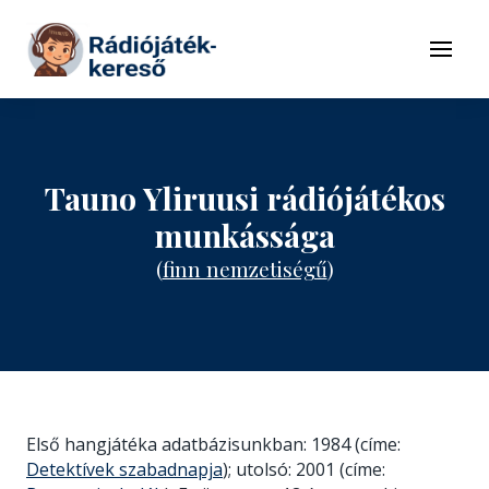
Tovább a navigációhoz
Tovább a tartalomhoz
Menü
Tauno Yliruusi rádiójátékos
munkássága
(
finn nemzetiségű
)
Első hangjátéka adatbázisunkban: 1984 (címe:
Detektívek szabadnapja
); utolsó: 2001 (címe: