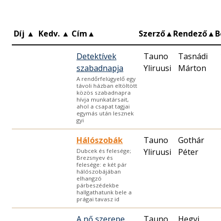
Díj
▲
Kedv.
▲
Cím
▲
Szerző
▲
Rendező
▲
B
Detektívek
Tauno
Tasnádi
szabadnapja
Yliruusi
Márton
A rendőrfelügyelő egy
távoli házban eltöltött
közös szabadnapra
hívja munkatársait,
ahol a csapat tagjai
egymás után lesznek
gyi
Hálószobák
Tauno
Gothár
Yliruusi
Péter
Dubcek és felesége;
Brezsnyev és
felesége: e két pár
hálószobájában
elhangzó
párbeszédekbe
hallgathatunk bele a
prágai tavasz id
A nő szerepe
Tauno
Hegyi