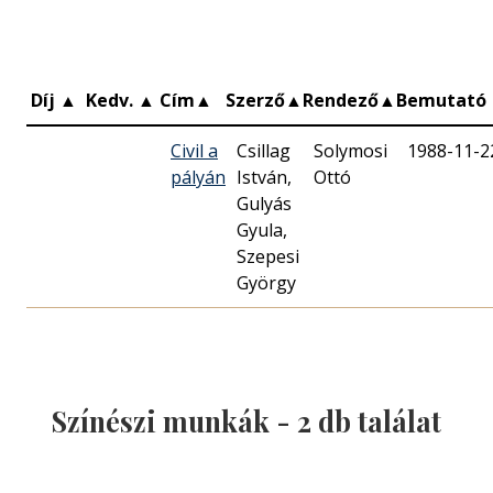
Díj
▲
Kedv.
▲
Cím
▲
Szerző
▲
Rendező
▲
Bemutató
Civil a
Csillag
Solymosi
1988-11-2
pályán
István,
Ottó
Gulyás
Gyula,
Szepesi
György
Színészi munkák -
2
db találat