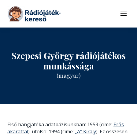
Tovább a navigációhoz
Tovább a tartalomhoz
Menü
Szepesi György rádiójátékos
munkássága
(magyar)
Első hangjátéka adatbázisunkban: 1953 (címe:
Erős
akarattal
); utolsó: 1994 (címe:
„A” Király
). Ez összesen