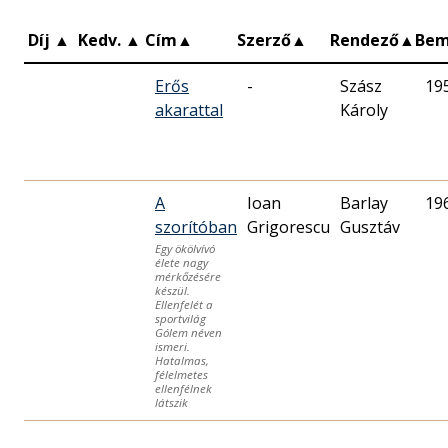
Díj
▲
Kedv.
▲
Cím
▲
Szerző
▲
Rendező
▲
Bem
Erős
-
Szász
19
akarattal
Károly
A
Ioan
Barlay
19
szorítóban
Grigorescu
Gusztáv
Egy ökölvívó
élete nagy
mérkőzésére
készül.
Ellenfelét a
sportvilág
Gólem néven
ismeri.
Hatalmas,
félelmetes
ellenfélnek
látszik