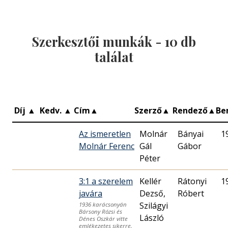
Szerkesztői munkák -
10
db
találat
Díj
▲
Kedv.
▲
Cím
▲
Szerző
▲
Rendező
▲
Be
Az ismeretlen
Molnár
Bányai
1
Molnár Ferenc
Gál
Gábor
Péter
3:1 a szerelem
Kellér
Rátonyi
1
javára
Dezső,
Róbert
Szilágyi
1936 karácsonyán
Bársony Rózsi és
László
Dénes Oszkár vitte
emlékezetes sikerre,