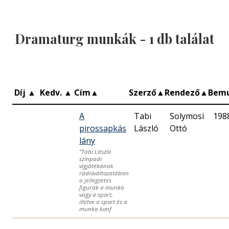
Dramaturg munkák -
1
db találat
Díj
▲
Kedv.
▲
Cím
▲
Szerző
▲
Rendező
▲
Bem
A
Tabi
Solymosi
198
pirossapkás
László
Ottó
lány
”Tabi László
színpadi
vígjátékának
rádióváltozatában
a jellegzetes
figurák a munka
vagy a sport,
illetve a sport és a
munka konf