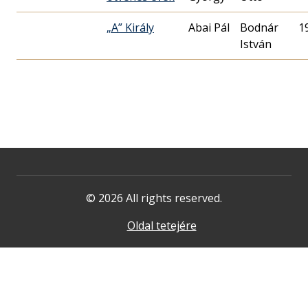
„A” Király
Abai Pál
Bodnár
1
István
© 2026 All rights reserved.
Oldal tetejére