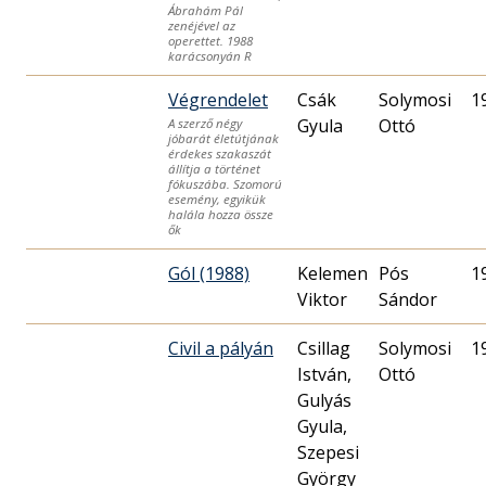
Ábrahám Pál
zenéjével az
operettet. 1988
karácsonyán R
Végrendelet
Csák
Solymosi
1
Gyula
Ottó
A szerző négy
jóbarát életútjának
érdekes szakaszát
állítja a történet
fókuszába. Szomorú
esemény, egyikük
halála hozza össze
ők
Gól (1988)
Kelemen
Pós
1
Viktor
Sándor
Civil a pályán
Csillag
Solymosi
1
István,
Ottó
Gulyás
Gyula,
Szepesi
György