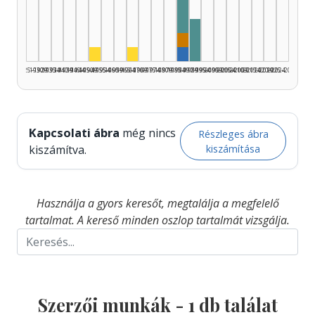
Szerkesztő, 1990–1994
Dramaturg, 1985–1989: 1
Színész, 1950–1954: 1
Színész, 1965–1969: 1
Szerző, 1985–1989: 1
1925–1929
1930–1934
1935–1939
1940–1944
1945–1949
1950–1954
1955–1959
1960–1964
1965–1969
1970–1974
1975–1979
1980–1984
1985–1989
1990–1994
1995–1999
2000–2004
2005–2009
2010–2014
2015–2019
2020–2024
2025–2026
Kapcsolati ábra
még nincs
Részleges ábra
kiszámítása
kiszámítva.
Használja a gyors keresőt, megtalálja a megfelelő
tartalmat. A kereső minden oszlop tartalmát vizsgálja.
Szerzői munkák -
1
db találat