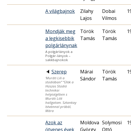
A világbajnok
Zilahy
Dobai
1
Lajos
Vilmos
Mondják meg
Török
Török
1
a legkisebbik
Tamás
Tamás
polgárlánynak
A polgárlányok a
Polgár-lányok –
sakkbajnokok
🔈
Szerep
Márai
Török
1
Sándor
Tamás
‘Muráti Lili a
stúdióban” ”Ülök a
Húszas Stúdió
technikai
helyiségében s
Muráti Lilit
hallgatom. Sztankay
Istvánnal próbál,
Mára
Azok az
Moldova
Solymosi
1
ötvenes évek
György
Ottó