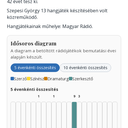
42 évet tesz ki.
Szepesi György 13 hangjáték készítésében volt
közreműködő.
Hangjátékainak műhelye: Magyar Rádió.
Idősoros diagram
A diagram a betöltött rádiójátékok bemutatási évei
alapján készült.
5 évenkénti összesítés
10 évenkénti összesítés
Szerző
Színész
Dramaturg
Szerkesztő
5 évenkénti összesítés
1
1
9
3
Szerkesztő, 1985–1989: 7