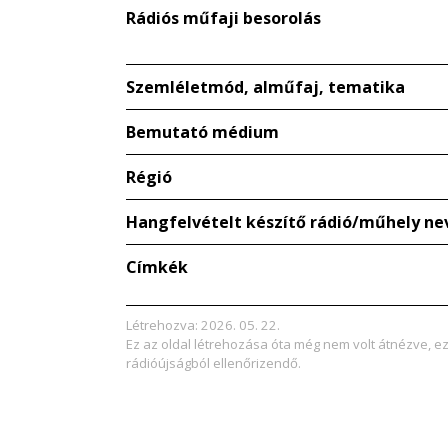
Rádiós műfaji besorolás
Szemléletmód, alműfaj, tematika
Bemutató médium
Régió
Hangfelvételt készítő rádió/műhely ne
Címkék
Létrehozva: 2026. 05. 22.
Ez az oldal létrehozása óta még nem volt átnézve, e
rádióújságból ellenőrizendő.