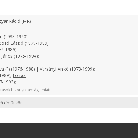
yar Rádió (MR)
n (1988-1990);
ozó László (1979-1989);
79-1989);
 János (1975-1994);
a (?) (1976-1988) | Varsányi Anikó (1978-1999);
1989);
Forrás
7-1993);
rások bizonytalansága miatt.
evő címünkön.