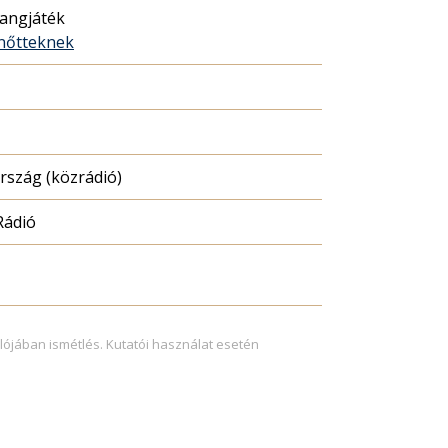
hangjáték
nőtteknek
szág (közrádió)
Rádió
lójában ismétlés. Kutatói használat esetén