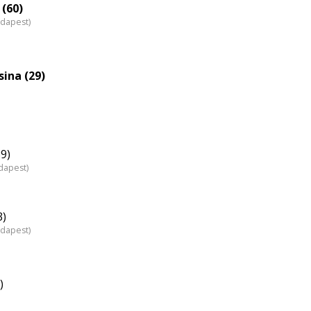
nagyítása
 (60)
udapest)
sina (29)
9)
dapest)
3)
udapest)
)