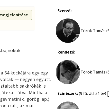
Szerző:
 megjelenítése
Török Tamás (
kkbajnokok
Rendező:
Török Tamás (
 a 64 kockájára egy-egy
k voltak — négyen együtt.
asztaltabb sakkrókák is
játékát látva. Mintha a
Színészek:
(9 fő, átl. 51 év)
gevmatini c. görög lap.)
rodukált, az már