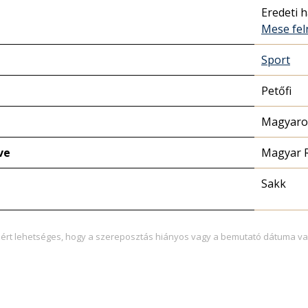
Eredeti 
Mese fel
Sport
Petőfi
Magyaror
ve
Magyar 
Sakk
zért lehetséges, hogy a szereposztás hiányos vagy a bemutató dátuma va