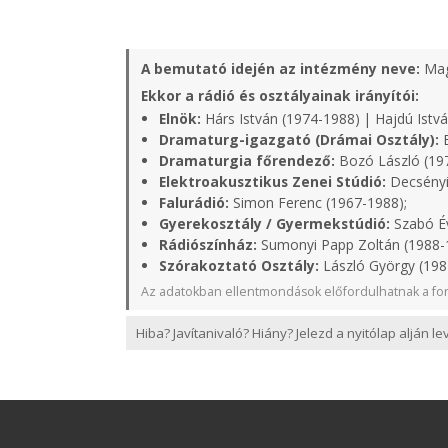
A bemutató idején az intézmény neve:
Mag
Ekkor a rádió és osztályainak irányítói:
Elnök:
Hárs István (1974-1988) | Hajdú Istvá
Dramaturg-igazgató (Drámai Osztály):
B
Dramaturgia főrendező:
Bozó László (19
Elektroakusztikus Zenei Stúdió:
Decsényi
Falurádió:
Simon Ferenc (1967-1988);
Gyerekosztály / Gyermekstúdió:
Szabó Év
Rádiószínház:
Sumonyi Papp Zoltán (1988-
Szórakoztató Osztály:
László György (198
Az adatokban ellentmondások előfordulhatnak a for
Hiba? Javítanivaló? Hiány? Jelezd a nyitólap alján l