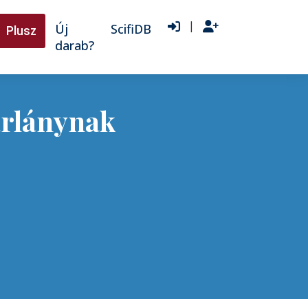
|
Új
ScifiDB
Plusz
darab?
árlánynak