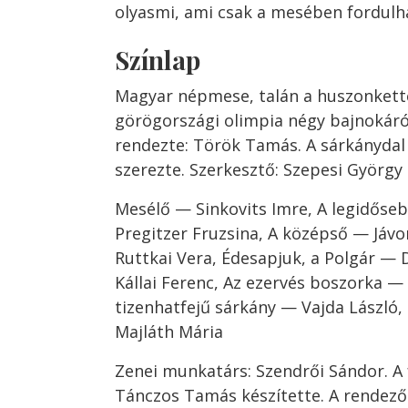
olyasmi, ami csak a mesében fordulha
Színlap
Magyar népmese, talán a huszonkette
görögországi olimpia négy bajnokáról.
rendezte: Török Tamás. A sárkánydal 
szerezte. Szerkesztő: Szepesi György
Mesélő — Sinkovits Imre, A legidőse
Pregitzer Fruzsina, A középső — Jávor
Ruttkai Vera, Édesapjuk, a Polgár — 
Kállai Ferenc, Az ezervés boszorka — 
tizenhatfejű sárkány — Vajda László
Majláth Mária
Zenei munkatárs: Szendrői Sándor. A 
Tánczos Tamás készítette. A rendez