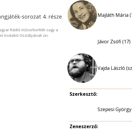
Majláth Mária (
angjáték-sorozat 4. része
Magyar Rádió műsorboríték vagy a
ió Irodalmi Osztályának ún.
Jávor Zsófi (17)
Vajda László (s
Szerkesztő:
Szepesi György
Zeneszerző: