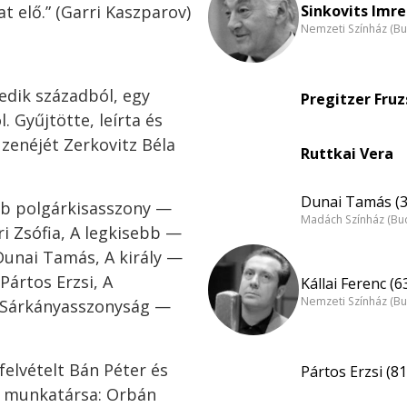
Sinkovits Imre
t elő.” (Garri Kaszparov)
Nemzeti Színház (B
dik századból, egy
Pregitzer Fruz
 Gyűjtötte, leírta és
zenéjét Zerkovitz Béla
Ruttkai Vera
Dunai Tamás (3
bb polgárkisasszony —
Madách Színház (Bu
i Zsófia, A legkisebb —
Dunai Tamás, A király —
Pártos Erzsi, A
Kállai Ferenc (6
Nemzeti Színház (B
, Sárkányasszonyság —
felvételt Bán Péter és
Pártos Erzsi (81
ő munkatársa: Orbán