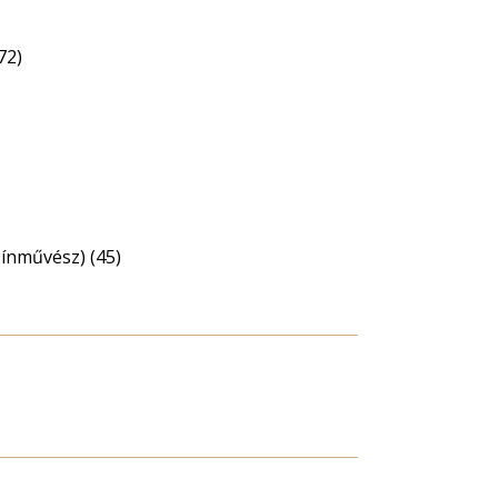
72)
zínművész) (45)