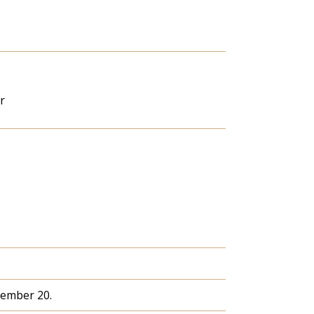
r
s
cember 20.