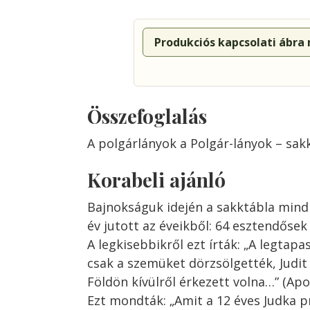
Produkciós kapcsolati ábra
Összefoglalás
A polgárlányok a Polgár-lányok – sa
Korabeli ajánló
Bajnokságuk idején a sakktábla mind
év jutott az éveikből: 64 esztendőse
A legkisebbikről ezt írták: „A legtap
csak a szemüket dörzsölgették, Judit 
Földön kívülről érkezett volna…” (Apo
Ezt mondták: „Amit a 12 éves Judka p