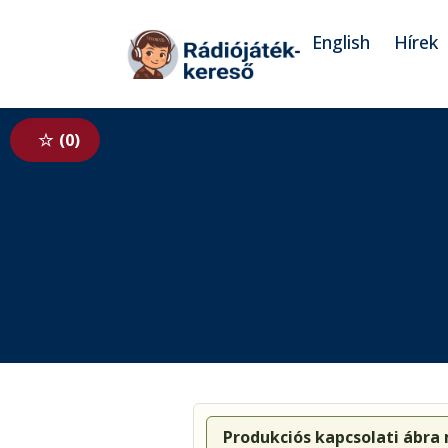
Tovább a navigációhoz
Tovább a tartalomhoz
English
Hírek
0
Produkciós kapcsolati ábra