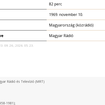
82 perc
1969. november 10.
Magyarország (közrádió)
ve
Magyar Rádió
3. 09. 26.; 2026. 05. 23.
yar Rádió és Televízió (MRT)
958-1981);