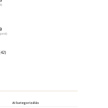
t)
)
pest)
(42)
AI kategorizálás