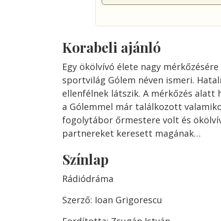
Korabeli ajánló
Egy ökölvívó élete nagy mérkőzésére k
sportvilág Gólem néven ismeri. Hatal
ellenfélnek látszik. A mérkőzés alat
a Gólemmel már találkozott valamik
fogolytábor őrmestere volt és ökölví
partnereket keresett magának…
Színlap
Rádiódráma
Szerző: Ioan Grigorescu