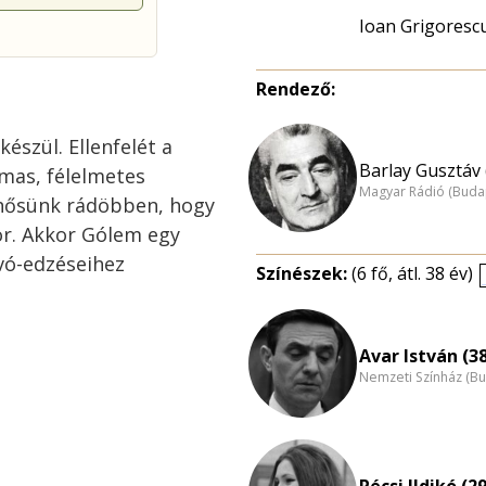
Ioan Grigoresc
Rendező:
észül. Ellenfelét a
Barlay Gusztáv 
mas, félelmetes
Magyar Rádió (Buda
t hősünk rádöbben, hogy
or. Akkor Gólem egy
vó-edzéseihez
Színészek:
(6 fő, átl. 38 év)
Avar István (3
Nemzeti Színház (B
Pécsi Ildikó (29