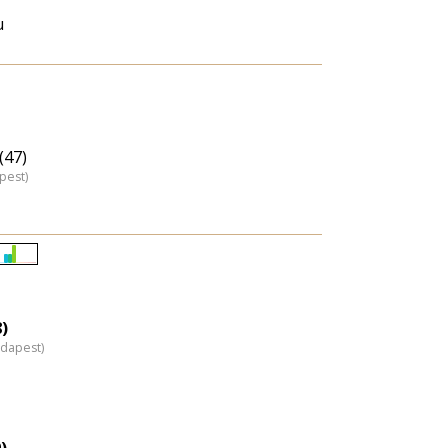
u
(47)
pest)
Életkori
eloszlás
nagyítása
8)
udapest)
)