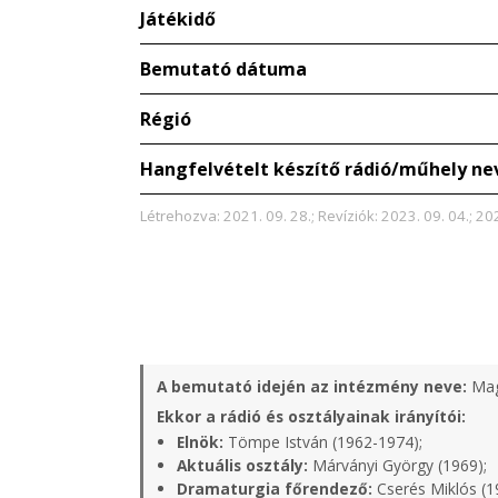
Játékidő
Bemutató dátuma
Régió
Hangfelvételt készítő rádió/műhely ne
Létrehozva: 2021. 09. 28.; Revíziók: 2023. 09. 04.; 202
A bemutató idején az intézmény neve:
Mag
Ekkor a rádió és osztályainak irányítói:
Elnök:
Tömpe István (1962-1974);
Aktuális osztály:
Márványi György (1969);
Dramaturgia főrendező:
Cserés Miklós (1