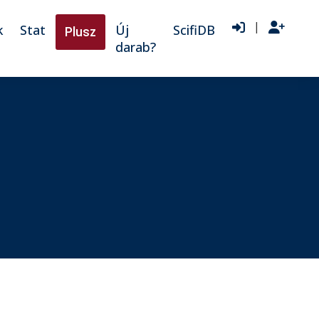
|
k
Stat
Új
ScifiDB
Plusz
darab?