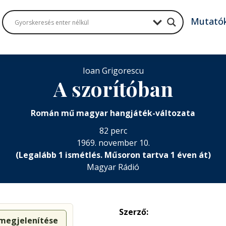
Mutató
Ioan Grigorescu
A szorítóban
Román mű magyar hangjáték-változata
82 perc
1969. november 10.
(Legalább 1 ismétlés. Műsoron tartva 1 éven át)
Magyar Rádió
Szerző:
 megjelenítése