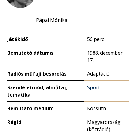
Pápai Mónika
Játékidő
56 perc
Bemutató dátuma
1988. december
17.
Rádiós műfaji besorolás
Adaptáció
Szemléletmód, alműfaj,
Sport
tematika
Bemutató médium
Kossuth
Régió
Magyarország
(közrádió)