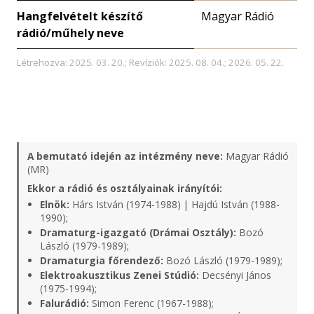
Hangfelvételt készítő
Magyar Rádió
rádió/műhely neve
Létrehozva: 2025. 03. 20.; Revíziók: 2025. 08. 04.; 2026. 05. 22.
A bemutató idején az intézmény neve:
Magyar Rádió
(MR)
Ekkor a rádió és osztályainak irányítói:
Elnök:
Hárs István (1974-1988) | Hajdú István (1988-
1990);
Dramaturg-igazgató (Drámai Osztály):
Bozó
László (1979-1989);
Dramaturgia főrendező:
Bozó László (1979-1989);
Elektroakusztikus Zenei Stúdió:
Decsényi János
(1975-1994);
Falurádió:
Simon Ferenc (1967-1988);