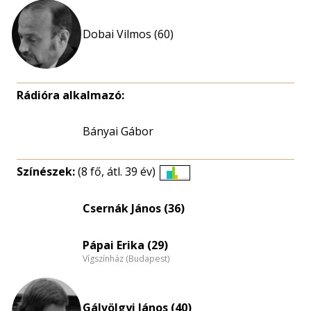
Dobai Vilmos (60)
Rádióra alkalmazó:
Bányai Gábor
Színészek:
(8 fő, átl. 39 év)
Életkori
eloszlás
Csernák János (36)
nagyítása
Pápai Erika (29)
Vígszínház (Budapest)
Gálvölgyi János (40)