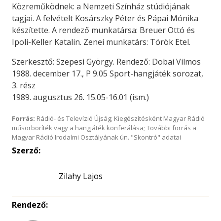
Közreműködnek: a Nemzeti Színház stúdiójának
tagjai. A felvételt Kosárszky Péter és Pápai Mónika
készítette. A rendező munkatársa: Breuer Ottó és
Ipoli-Keller Katalin. Zenei munkatárs: Török Etel.
Szerkesztő: Szepesi György. Rendező: Do­bai Vilmos
1988. december 17., P 9.05 Sport-hangjáték sorozat,
3. rész
1989. augusztus 26. 15.05-16.01 (ism.)
Forrás:
Rádió- és Televízió Újság; Kiegészítésként Magyar Rádió
műsorboríték vagy a hangjáték konferálása; További forrás a
Magyar Rádió Irodalmi Osztályának ún. "Skontró" adatai
Szerző:
Zilahy Lajos
Rendező: