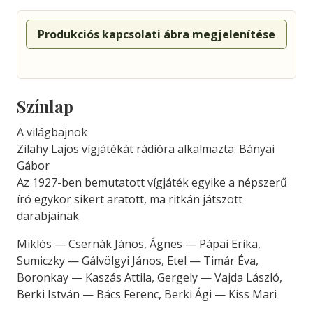
Produkciós kapcsolati ábra megjelenítése
Színlap
A világbajnok
Zilahy Lajos vígjátékát rádióra alkalmazta: Bányai
Gábor
Az 1927-ben bemutatott vígjáték egyike a népszerű
író egykor sikert aratott, ma ritkán játszott
darabjainak
Miklós — Csernák János, Ágnes — Pápai Erika,
Sumiczky — Gálvölgyi János, Etel — Timár Éva,
Boronkay — Kaszás Attila, Gergely — Vajda László,
Berki István — Bács Ferenc, Berki Ági — Kiss Mari