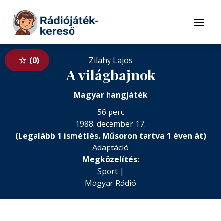
Tovább a navigációhoz
Tovább a tartalomhoz
Menü
0
Zilahy Lajos
A világbajnok
Magyar hangjáték
56 perc
1988. december 17.
(Legalább 1 ismétlés. Műsoron tartva 1 éven át)
Adaptáció
Megközelítés:
Sport
|
Magyar Rádió