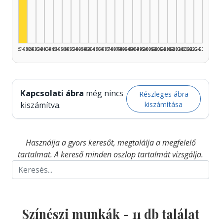
Színész, 1925–1929: 11
1925–1929
1930–1934
1935–1939
1940–1944
1945–1949
1950–1954
1955–1959
1960–1964
1965–1969
1970–1974
1975–1979
1980–1984
1985–1989
1990–1994
1995–1999
2000–2004
2005–2009
2010–2014
2015–2019
2020–2024
2025–2026
Kapcsolati ábra
még nincs
Részleges ábra
kiszámítása
kiszámítva.
Használja a gyors keresőt, megtalálja a megfelelő
tartalmat. A kereső minden oszlop tartalmát vizsgálja.
Színészi munkák -
11
db találat