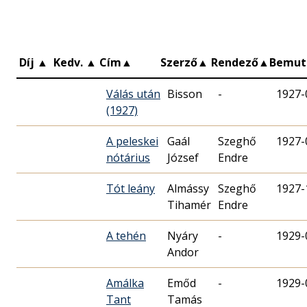
Díj
▲
Kedv.
▲
Cím
▲
Szerző
▲
Rendező
▲
Bemut
Válás után
Bisson
-
1927-
(1927)
A peleskei
Gaál
Szeghő
1927-
nótárius
József
Endre
Tót leány
Almássy
Szeghő
1927-
Tihamér
Endre
A tehén
Nyáry
-
1929-
Andor
Amálka
Emőd
-
1929-
Tant
Tamás