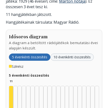
játéka: 1929 (46 évesen; címe:
Márton nótája
). Ez
összesen 3 évet tesz ki.
11 hangjátékban játszott.
Hangjátékainak társulata: Magyar Rádió.
Idősoros diagram
A diagram a betöltött rádiójátékok bemutatási évei
alapján készült.
5 évenkénti összesítés
10 évenkénti összesítés
Színész
5 évenkénti összesítés
11