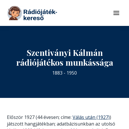
Tovább a navigációhoz
Tovább a tartalomhoz
Menü
Szentiványi Kálmán
rádiójátékos munkássága
1883 - 1950
Először 1927 (44 évesen; címe:
Válás után (1927)
)
játszott hangjátékban; adatbázisunkban az utolsó