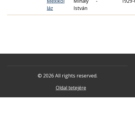
Mexikói
Mihály
-
1929-
láz
István
© 2026 All rights reserved.
Oldal tetejére