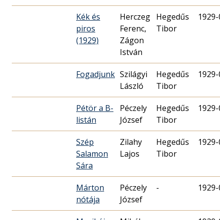
Kék és
Herczeg
Hegedűs
1929-
piros
Ferenc,
Tibor
(1929)
Zágon
István
Fogadjunk
Szilágyi
Hegedűs
1929-
László
Tibor
Pétör a B-
Péczely
Hegedűs
1929-
listán
József
Tibor
Szép
Zilahy
Hegedűs
1929-
Salamon
Lajos
Tibor
Sára
Márton
Péczely
-
1929-
nótája
József