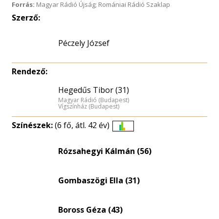
Forrás:
Magyar Rádió Újság; Romániai Rádió Szaklap
Szerző:
Péczely József
Rendező:
Hegedűs Tibor (31)
Magyar Rádió (Budapest)
Vígszínház (Budapest)
Színészek:
(6 fő, átl. 42 év)
Életkori
eloszlás
Rózsahegyi Kálmán (56)
nagyítása
Gombaszögi Ella (31)
Boross Géza (43)