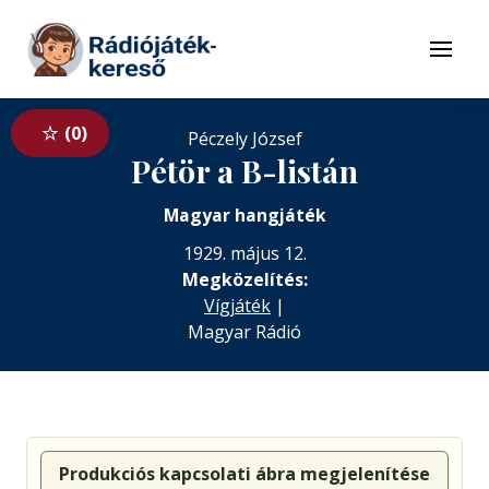
Tovább a navigációhoz
Tovább a tartalomhoz
Menü
0
Péczely József
Pétör a B-listán
Magyar hangjáték
1929. május 12.
Megközelítés:
Vígjáték
|
Magyar Rádió
Produkciós kapcsolati ábra megjelenítése