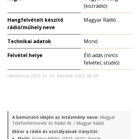
(közrádió)
Hangfelvételt készítő
Magyar Rádió
rádió/műhely neve
Technikai adatok
Monó
Felvétel helye
Élő adás (nincs
felvétel, stúdió)
Létrehozva: 2025. 01. 07.; Revíziók: 2025. 08. 05.
A bemutató idején az intézmény neve:
Magyar
Telefonhírmondó és Rádió Rt. / Magyar Rádió
Ekkor a rádió és osztályainak irányítói:
Elnök:
Kozma Miklós (1925-1941);
Forrás