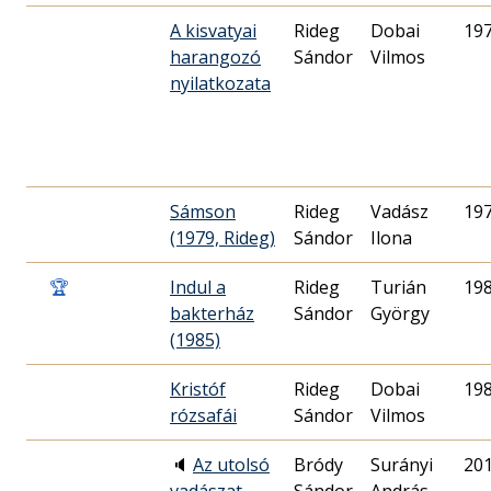
A kisvatyai
Rideg
Dobai
19
harangozó
Sándor
Vilmos
nyilatkozata
Sámson
Rideg
Vadász
19
(1979, Rideg)
Sándor
Ilona
🏆
Indul a
Rideg
Turián
19
bakterház
Sándor
György
(1985)
Kristóf
Rideg
Dobai
19
rózsafái
Sándor
Vilmos
🔈
Az utolsó
Bródy
Surányi
20