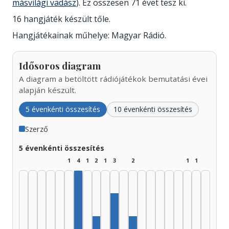
másvilági vadász
). Ez összesen 71 évet tesz ki.
16 hangjáték készült tőle.
Hangjátékainak műhelye: Magyar Rádió.
Idősoros diagram
A diagram a betöltött rádiójátékok bemutatási évei
alapján készült.
5 évenkénti összesítés
10 évenkénti összesítés
Szerző
5 évenkénti összesítés
1
4
1
2
1
3
2
1
1
Szerző, 1955–1959: 4