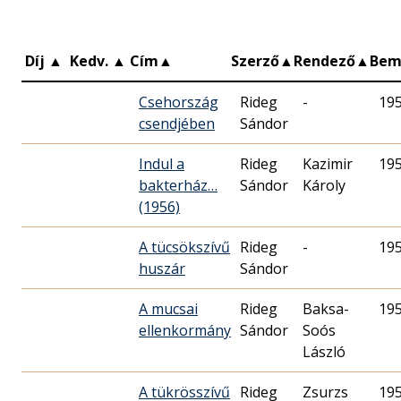
Díj
▲
Kedv.
▲
Cím
▲
Szerző
▲
Rendező
▲
Bem
Csehország
Rideg
-
19
csendjében
Sándor
Indul a
Rideg
Kazimir
19
bakterház…
Sándor
Károly
(1956)
A tücsökszívű
Rideg
-
19
huszár
Sándor
A mucsai
Rideg
Baksa-
19
ellenkormány
Sándor
Soós
László
A tükrösszívű
Rideg
Zsurzs
19