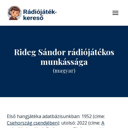
Tovább a navigációhoz
Tovább a tartalomhoz
Menü
Rideg Sándor rádiójátékos
munkássága
(magyar)
Első hangjátéka adatbázisunkban: 1952 (címe:
Csehország csendjében
); utolsó: 2022 (címe:
A