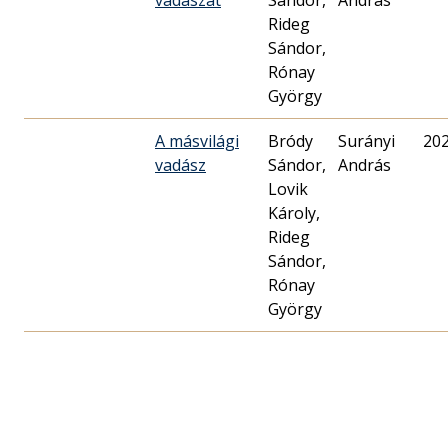
vadászat
Sándor,
András
Rideg
Sándor,
Rónay
György
A másvilági
Bródy
Surányi
20
vadász
Sándor,
András
Lovik
Károly,
Rideg
Sándor,
Rónay
György