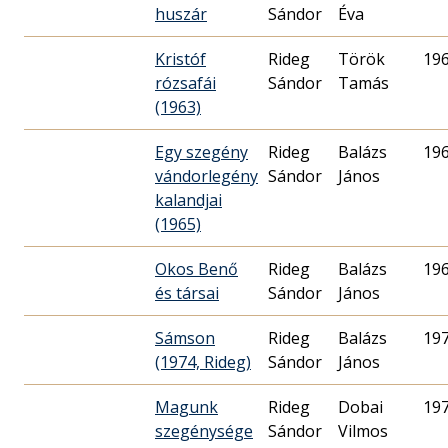
huszár
Sándor
Éva
Kristóf
Rideg
Török
19
rózsafái
Sándor
Tamás
(1963)
Egy szegény
Rideg
Balázs
19
vándorlegény
Sándor
János
kalandjai
(1965)
Okos Benő
Rideg
Balázs
19
és társai
Sándor
János
Sámson
Rideg
Balázs
19
(1974, Rideg)
Sándor
János
Magunk
Rideg
Dobai
19
szegénysége
Sándor
Vilmos