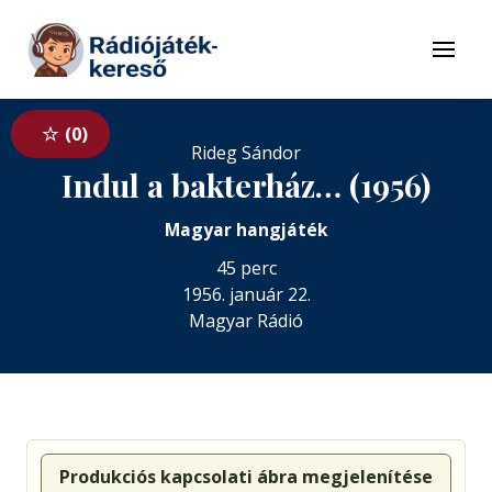
Tovább a navigációhoz
Tovább a tartalomhoz
Menü
0
Rideg Sándor
Indul a bakterház… (1956)
Magyar hangjáték
45 perc
1956. január 22.
Magyar Rádió
Produkciós kapcsolati ábra megjelenítése