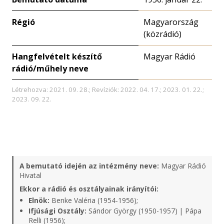
Régió
Magyarország
(közrádió)
Hangfelvételt készítő
Magyar Rádió
rádió/műhely neve
Létrehozva: 2021. 09. 28.; Revíziók: 2022. 04. 17.; 2023. 01. 22.;
2023. 09. 22.
A bemutató idején az intézmény neve:
Magyar Rádió
Hivatal
Ekkor a rádió és osztályainak irányítói:
Elnök:
Benke Valéria (1954-1956);
Ifjúsági Osztály:
Sándor György (1950-1957) | Pápa
Relli (1956);