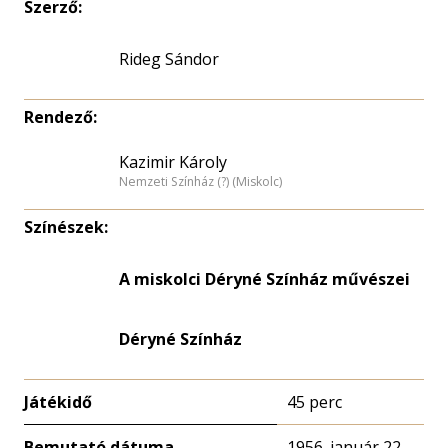
Szerző:
Rideg Sándor
Rendező:
Kazimir Károly
Nemzeti Színház (?) (Miskolc)
Színészek:
A miskolci Déryné Színház művészei
Déryné Színház
Játékidő
45 perc
Bemutató dátuma
1956. január 22.