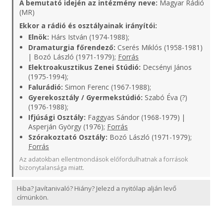
A bemutató idején az intézmény neve:
Magyar Rádió
(MR)
Ekkor a rádió és osztályainak irányítói:
Elnök:
Hárs István (1974-1988);
Dramaturgia főrendező:
Cserés Miklós (1958-1981)
| Bozó László (1971-1979);
Forrás
Elektroakusztikus Zenei Stúdió:
Decsényi János
(1975-1994);
Falurádió:
Simon Ferenc (1967-1988);
Gyerekosztály / Gyermekstúdió:
Szabó Éva (?)
(1976-1988);
Ifjúsági Osztály:
Faggyas Sándor (1968-1979) |
Asperján György (1976);
Forrás
Szórakoztató Osztály:
Bozó László (1971-1979);
Forrás
Az adatokban ellentmondások előfordulhatnak a források
bizonytalansága miatt.
Hiba? Javítanivaló? Hiány? Jelezd a nyitólap alján levő
címünkön.