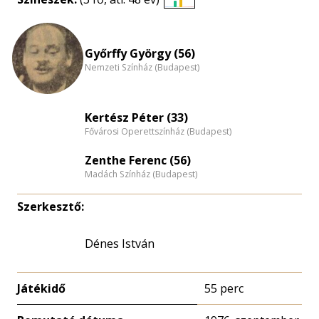
Életkori
eloszlás
nagyítása
Győrffy György (56)
Nemzeti Színház (Budapest)
Kertész Péter (33)
Fővárosi Operettszínház (Budapest)
Zenthe Ferenc (56)
Madách Színház (Budapest)
Szerkesztő:
Dénes István
Játékidő
55 perc