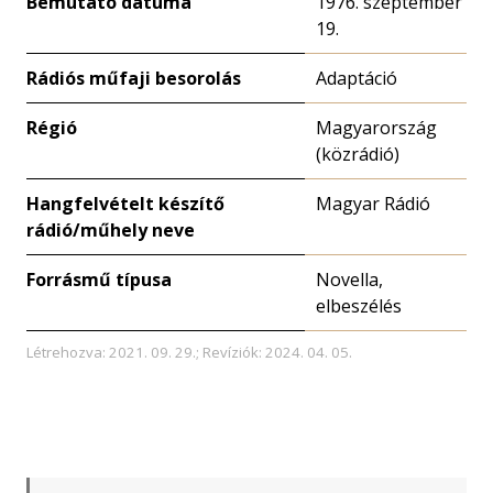
Bemutató dátuma
1976. szeptember
19.
Rádiós műfaji besorolás
Adaptáció
Régió
Magyarország
(közrádió)
Hangfelvételt készítő
Magyar Rádió
rádió/műhely neve
Forrásmű típusa
Novella,
elbeszélés
Létrehozva: 2021. 09. 29.; Revíziók: 2024. 04. 05.