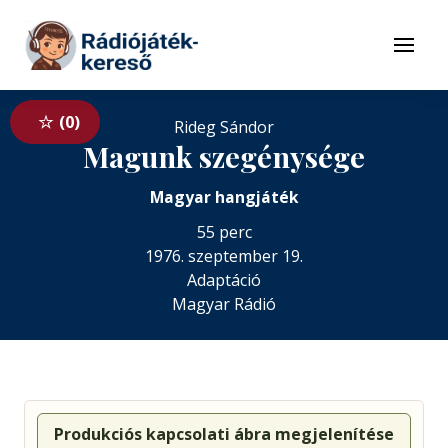
Tovább a navigációhoz
Tovább a tartalomhoz
Menü
0
Rideg Sándor
Magunk szegénysége
Magyar hangjáték
55 perc
1976. szeptember 19.
Adaptáció
Magyar Rádió
Produkciós kapcsolati ábra megjelenítése