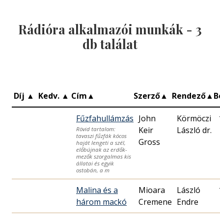
Rádióra alkalmazói munkák -
3
db találat
Díj
▲
Kedv.
▲
Cím
▲
Szerző
▲
Rendező
▲
B
Fűzfahullámzás
John
Körmöczi
Keir
László dr.
Rövid tartalom:
tavaszi fűzfák kócos
Gross
haját lengeti a szél,
előbújnak az erdők-
mezők szorgalmas kis
állatai és egyik
ostobán, a m
Malina és a
Mioara
László
három mackó
Cremene
Endre