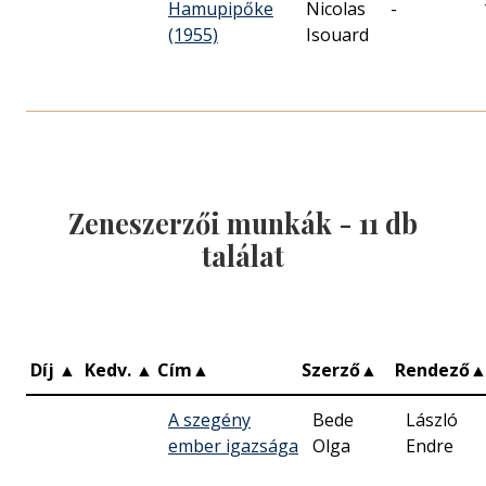
Hamupipőke
Nicolas
-
(1955)
Isouard
Zeneszerzői munkák -
11
db
találat
Díj
▲
Kedv.
▲
Cím
▲
Szerző
▲
Rendező
A szegény
Bede
László
ember igazsága
Olga
Endre