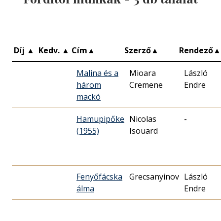
Díj
▲
Kedv.
▲
Cím
▲
Szerző
▲
Rendező
▲
Malina és a
Mioara
László
három
Cremene
Endre
mackó
Hamupipőke
Nicolas
-
(1955)
Isouard
Fenyőfácska
Grecsanyinov
László
álma
Endre