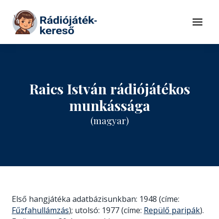
Tovább a navigációhoz
Tovább a tartalomhoz
Menü
Raics István rádiójátékos
munkássága
(magyar)
Első hangjátéka adatbázisunkban: 1948 (címe:
Fűzfahullámzás
); utolsó: 1977 (címe:
Repülő paripák
).