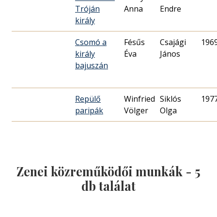
Tróján
Anna
Endre
király
Csomó a
Fésűs
Csajági
196
király
Éva
János
bajuszán
Repülő
Winfried
Siklós
197
paripák
Völger
Olga
Zenei közreműködői munkák -
5
db találat