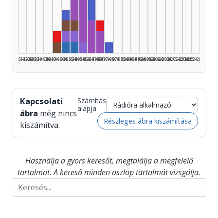
Zeneszerző, 1955–1959: 2
Zenei szerkesztő, 1965–1969: 2
Zenei szerkesztő, 1950–1954: 1
Zeneszerző, 1960–1964: 4
Rádióra alkalmazó, 1950–1954: 1
Rádióra alkalmazó, 1955–1959: 1
Zenei közreműködő, 1970–1974:
Zenei közreműködő, 1945–1949: 1
Fordító, 1950–1954: 1
Fordító, 1955–1959: 1
Zeneszerző, 1965–1969: 3
Zeneszerző, 1970–1974: 2
Rádióra alkalmazó, 1945–1949: 1
Szerző, 1950–1954: 1
Szerző, 1955–1959: 1
Fordító, 1960–1964: 1
Zenei szerkesztő, 1975–1979:
1925–1929
1930–1934
1935–1939
1940–1944
1945–1949
1950–1954
1955–1959
1960–1964
1965–1969
1970–1974
1975–1979
1980–1984
1985–1989
1990–1994
1995–1999
2000–2004
2005–2009
2010–2014
2015–2019
2020–2024
2025–2026
Kapcsolati
Számítás
alapja
ábra
még nincs
Részleges ábra kiszámítása
kiszámítva.
Használja a gyors keresőt, megtalálja a megfelelő
tartalmat. A kereső minden oszlop tartalmát vizsgálja.