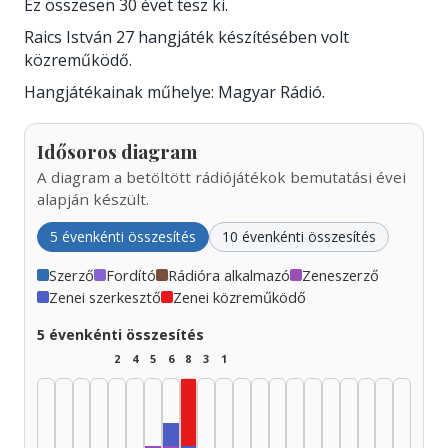
Ez összesen 30 évet tesz ki.
Raics István 27 hangjáték készítésében volt
közreműködő.
Hangjátékainak műhelye: Magyar Rádió.
Idősoros diagram
A diagram a betöltött rádiójátékok bemutatási évei
alapján készült.
5 évenkénti összesítés
10 évenkénti összesítés
Szerző
Fordító
Rádióra alkalmazó
Zeneszerző
Zenei szerkesztő
Zenei közreműködő
5 évenkénti összesítés
2
4
5
6
8
3
1
Zenei közreműködő, 1965–1969: 3
Zenei szerkesztő, 1960–1964: 1