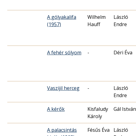
A gólyakalifa
Wilhelm
László
(1957)
Hauff
Endre
A fehér sólyom
-
Déri Éva
Vaszijil herceg
-
László
Endre
A kérők
Kisfaludy
Gál István
Károly
A palacsintás
Fésűs Éva
László