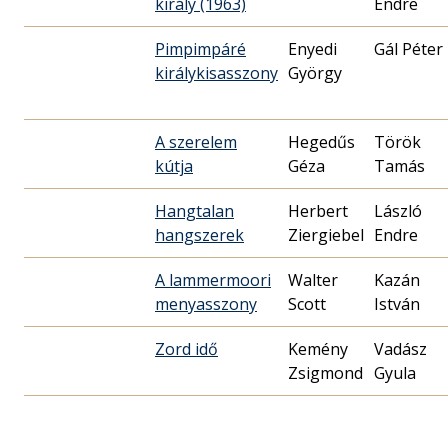
király (1963)
Endre
Pimpimpáré
Enyedi
Gál Péter
királykisasszony
György
A szerelem
Hegedűs
Török
kútja
Géza
Tamás
Hangtalan
Herbert
László
hangszerek
Ziergiebel
Endre
A lammermoori
Walter
Kazán
menyasszony
Scott
István
Zord idő
Kemény
Vadász
Zsigmond
Gyula