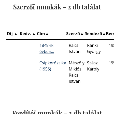
Szerzői munkák -
2
db találat
Díj
▲
Kedv.
▲
Cím
▲
Szerző
▲
Rendező
▲
Be
1848-ik
Raics
Ránki
19
évben…
István
György
Csipkerózsika
Mészöly
Szász
19
(1956)
Miklós,
Károly
Raics
István
Fordítói munkák -
3
db találat