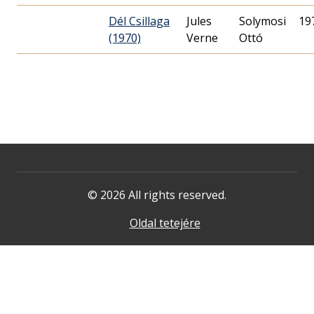
Dél Csillaga
Jules
Solymosi
19
(1970)
Verne
Ottó
© 2026 All rights reserved.
Oldal tetejére