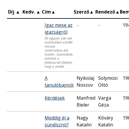
Díj
▲
Kedv.
▲
Cím
▲
Szerző
▲
Rendező
▲
Be
Igaz mese az
-
-
19
igazságról
Élt egyszer sok-sok
esztendővel ezelőtt
messze
Szibériában két
testvér. Szántottak,
vetettek a
földesurak földjén,
meg is öntözt
A
Nyikolaj
Solymosi
19
tanulóbajnok
Noszov
Ottó
Kérdések
Manfred
Varga
19
Bieler
Géza
Meddig él a
Nagy
Kőváry
19
sündisznó?
Katalin
Katalin