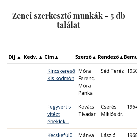
Zenei szerkesztő munkák -
5
db
találat
Díj
▲
Kedv.
▲
Cím
▲
Szerző
▲
Rendező
▲
Bemu
Kincskereső
Móra
Séd Teréz
195
Kis ködmön
Ferenc,
Móra
Panka
Fegyvert s
Kovács
Cserés
196
vitézt
Tivadar
Miklós dr.
éneklek…
Kecskefülü
Mánya
László
196