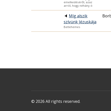
emelkedéséről, azaz
arról, hogy néhány ó
🔈
Míg alszik
Borb
szívünk Jézuskája
Betlehemes
© 2026 All rights reserved.