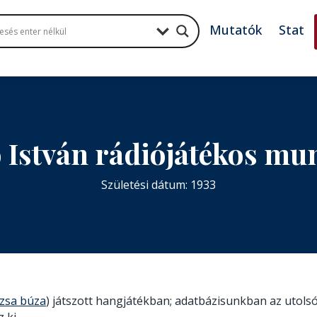
Mutatók
Stat
 István rádiójátékos m
Születési dátum: 1933
zsa búza
) játszott hangjátékban; adatbázisunkban az utolsó