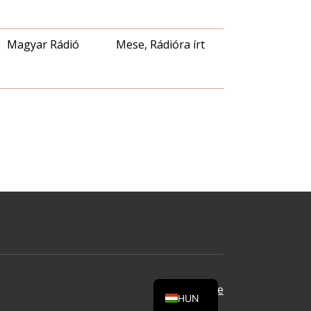
Magyar Rádió
Mese, Rádióra írt
Oldal tetejére
HUN