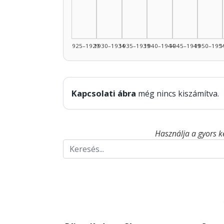
1925–1929
1930–1934
1935–1939
1940–1944
1945–1949
1950–195
1
Kapcsolati ábra
még nincs kiszámítva.
Használja a gyors k