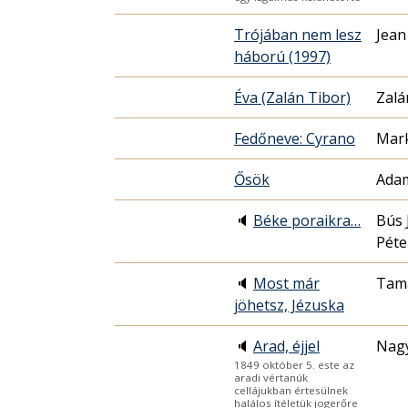
Trójában nem lesz
Jean
háború (1997)
Éva (Zalán Tibor)
Zalá
Fedőneve: Cyrano
Mark
Ősök
Adam
🔈
Béke poraikra…
Bús 
Péte
🔈
Most már
Tamá
jöhetsz, Jézuska
🔈
Arad, éjjel
Nag
1849 október 5. este az
aradi vértanúk
cellájukban értesülnek
halálos ítéletük jogerőre