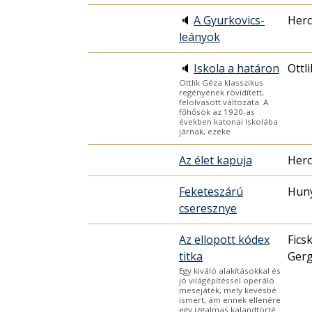
🔈
A Gyurkovics-
Herc
leányok
🔈
Iskola a határon
Ottl
Ottlik Géza klasszikus
regényének rövidített,
felolvasott változata. A
főhősök az 1920-as
években katonai iskolába
járnak, ezeke
Az élet kapuja
Herc
Feketeszárú
Hun
cseresznye
Az ellopott kódex
Fics
titka
Gerg
Egy kiváló alakításokkal és
jó világépítéssel operáló
mesejáték, mely kevésbé
ismert, ám ennek ellenére
egy izgalmas kalandtörté