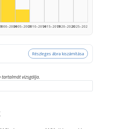
1990–1994: 4
nész, 1995–1999: 3
89: 2
Színész, 2005–2009: 1
99
2000–2004
2005–2009
2010–2014
2015–2019
2020–2024
2025–2026
Részleges ábra kiszámítása
tartalmát vizsgálja.
t