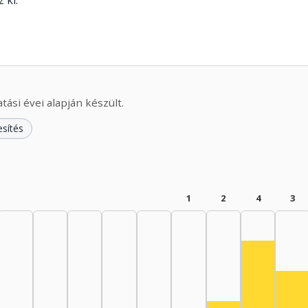
 ki.
ási évei alapján készült.
esítés
1
2
4
3