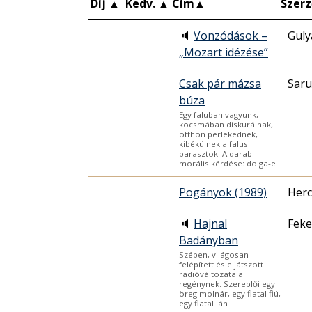
Díj
▲
Kedv.
▲
Cím
▲
Szerz
🔈
Vonzódások –
Guly
„Mozart idézése”
Csak pár mázsa
Saru
búza
Egy faluban vagyunk,
kocsmában diskurálnak,
otthon perlekednek,
kibékülnek a falusi
parasztok. A darab
morális kérdése: dolga-e
Pogányok (1989)
Herc
🔈
Hajnal
Feke
Badányban
Szépen, világosan
felépített és eljátszott
rádióváltozata a
regénynek. Szereplői egy
öreg molnár, egy fiatal fiú,
egy fiatal lán