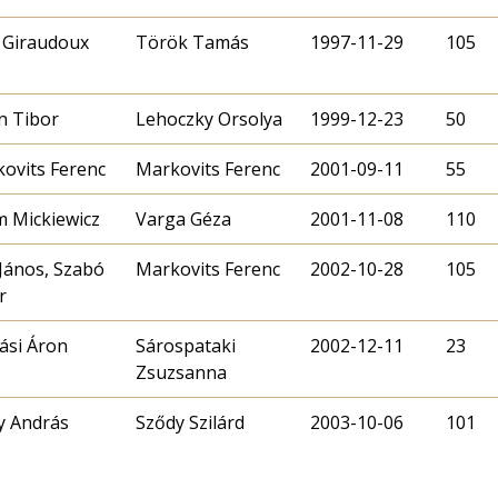
 Giraudoux
Török Tamás
1997-11-29
105
n Tibor
Lehoczky Orsolya
1999-12-23
50
ovits Ferenc
Markovits Ferenc
2001-09-11
55
 Mickiewicz
Varga Géza
2001-11-08
110
János, Szabó
Markovits Ferenc
2002-10-28
105
r
si Áron
Sárospataki
2002-12-11
23
Zsuzsanna
y András
Sződy Szilárd
2003-10-06
101