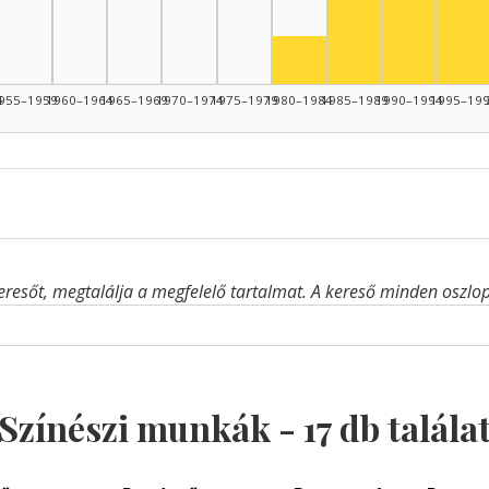
Színész, 
Szí
Színész, 1985–19
Színész, 1980–1984: 1
4
955–1959
1960–1964
1965–1969
1970–1974
1975–1979
1980–1984
1985–1989
1990–1994
1995–19
eresőt, megtalálja a megfelelő tartalmat. A kereső minden oszlop 
Színészi munkák -
17
db talála