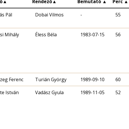
ő
▲
Rendező
▲
Bemutató
▲
Perc
▲
ás Pál
Dobai Vilmos
-
55
si Mihály
Éless Béla
1983-07-15
56
zeg Ferenc
Turián György
1989-09-10
60
te István
Vadász Gyula
1989-11-05
52