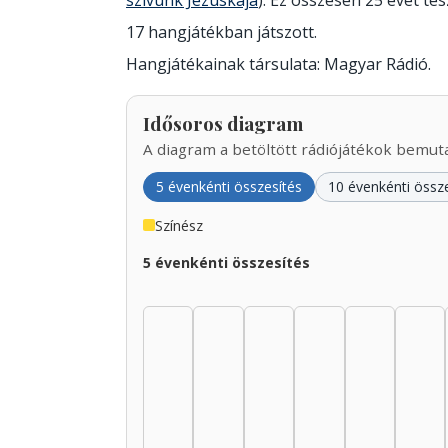
szívünk Jézuskája
). Ez összesen 25 évet tesz
17 hangjátékban játszott.
Hangjátékainak társulata: Magyar Rádió.
Idősoros diagram
A diagram a betöltött rádiójátékok bemutat
5 évenkénti összesítés
10 évenkénti össz
Színész
5 évenkénti összesítés