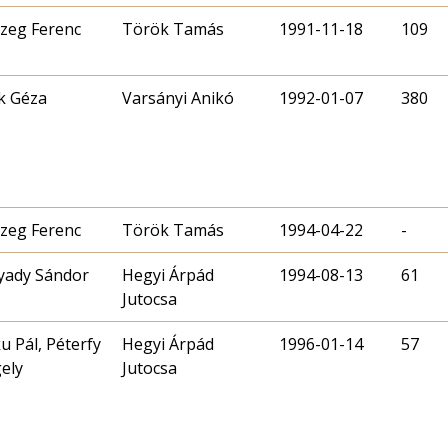
zeg Ferenc
Török Tamás
1991-11-18
109
ik Géza
Varsányi Anikó
1992-01-07
380
zeg Ferenc
Török Tamás
1994-04-22
-
yady Sándor
Hegyi Árpád
1994-08-13
61
Jutocsa
ku Pál, Péterfy
Hegyi Árpád
1996-01-14
57
ely
Jutocsa