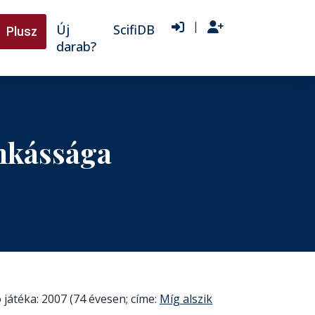
|
Új
ScifiDB
Plusz
darab?
unkássága
 játéka: 2007 (74 évesen; címe:
Míg alszik