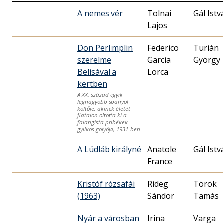
A nemes vér
Tolnai
Gál Istv
Lajos
Don Perlimplin
Federico
Turián
szerelme
Garcia
György
Belisával a
Lorca
kertben
A XX. század egyik
legnagyobb spanyol
költője, akinek életét
fiatalon oltotta ki a
falangista pribékek
gyilkos golyója, 1931-ben
A Lúdláb királyné
Anatole
Gál Istv
France
Kristóf rózsafái
Rideg
Török
(1963)
Sándor
Tamás
Nyár a városban
Irina
Varga