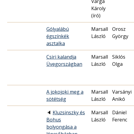
Varga
Károly
(író)
Gólyalábú
Marsall
Orosz
égszínkék
László
György
asztalka
Csiri kalandja
Marsall
Siklós
Üvegországban
László
Olga
A jokojoki meg a
Marsall
Varsányi
sötétség
László
Anikó
🔈
Kluzsinszky és
Marsall
Dániel
Bohus
László
Ferenc
bolyongása a