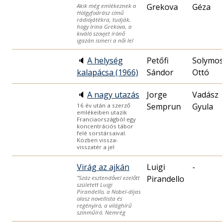
Grekova
Géza
Akik még emlékeznek a
Hölgyfodrász című
rádiójátékra, tudják,
hogy Irina Grekova, a
kiváló szovjet írónő
igazán ismeri a női lel
🔈
A helység
Petőfi
Solymos
kalapácsa (1966)
Sándor
Ottó
🔈
A nagy utazás
Jorge
Vadász
Semprun
Gyula
16 év után a szerző
emlékeiben utazik
Franciaországból egy
koncentrációs tábor
felé sorstársaival.
Közben vissza-
visszatér a jel
Virág az ajkán
Luigi
-
Pirandello
”Száz esztendővel ezelőtt
született Luigi
Pirandello, a Nobel-díjas
olasz novellista és
regényíró, a világhírű
színműíró. Nemrég