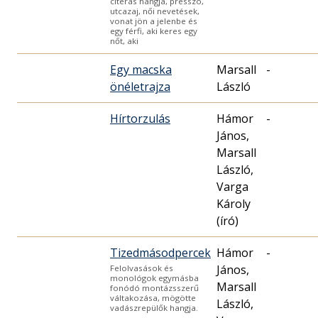
citerás hangja, presszó,
utcazaj, női nevetések,
vonat jön a jelenbe és
egy férfi, aki keres egy
nőt, aki
Egy macska
Marsall
-
önéletrajza
László
Hírtorzulás
Hámor
-
János,
Marsall
László,
Varga
Károly
(író)
Tizedmásodpercek
Hámor
-
János,
Felolvasások és
monológok egymásba
Marsall
fonódó montázsszerű
váltakozása, mögötte
László,
vadászrepülők hangja.