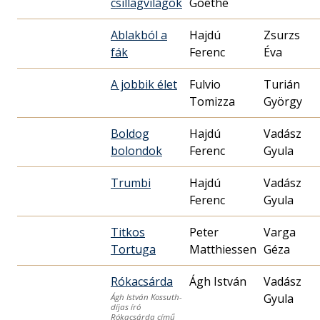
csillagvilágok
Goethe
Ablakból a
Hajdú
Zsurzs
fák
Ferenc
Éva
A jobbik élet
Fulvio
Turián
Tomizza
György
Boldog
Hajdú
Vadász
bolondok
Ferenc
Gyula
Trumbi
Hajdú
Vadász
Ferenc
Gyula
Titkos
Peter
Varga
Tortuga
Matthiessen
Géza
Rókacsárda
Ágh István
Vadász
Gyula
Ágh István Kossuth-
díjas író
Rókacsárda című