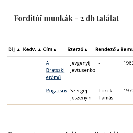
Fordítói munkák -
2
db találat
Díj
▲
Kedv.
▲
Cím
▲
Szerző
▲
Rendező
▲
Bem
A
Jevgenyij
-
196
Bratszki
Jevtusenko
erőmű
Pugacsov
Szergej
Török
197
Jeszenyin
Tamás