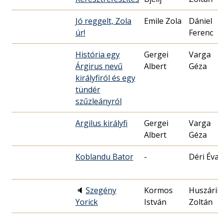
Jó reggelt, Zola
Emile Zola
Dániel
úr!
Ferenc
História egy
Gergei
Varga
Árgirus nevű
Albert
Géza
királyfiról és egy
tündér
szűzleányról
Argilus királyfi
Gergei
Varga
Albert
Géza
Koblandu Bator
-
Déri Év
🔈
Szegény
Kormos
Huszári
Yorick
István
Zoltán