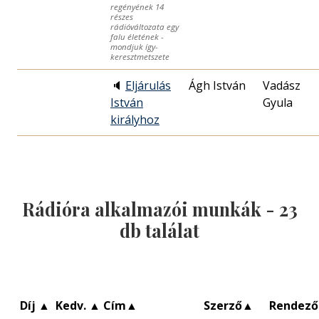
regényének 14
részes
rádióváltozata egy
falu életének -
mondjuk így-
keresztmetszete
🔈
Eljárulás
Ágh István
Vadász
István
Gyula
királyhoz
Rádióra alkalmazói munkák -
23
db találat
Díj
▲
Kedv.
▲
Cím
▲
Szerző
▲
Rendező