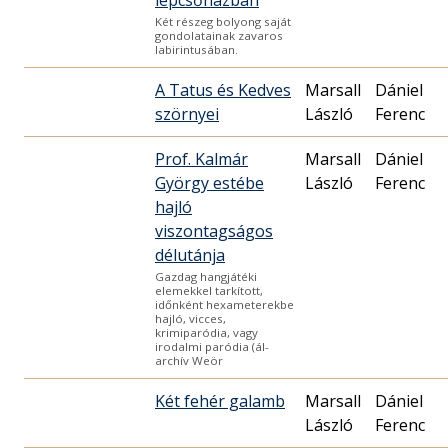
lépcsőházban
Két részeg bolyong saját
gondolatainak zavaros
labirintusában.
A Tatus és Kedves
Marsall
Dániel
szörnyei
László
Ferenc
Prof. Kalmár
Marsall
Dániel
György estébe
László
Ferenc
hajló
viszontagságos
délutánja
Gazdag hangjátéki
elemekkel tarkított,
időnként hexameterekbe
hajló, vicces,
krimiparódia, vagy
irodalmi paródia (ál-
archív Weör
Két fehér galamb
Marsall
Dániel
László
Ferenc