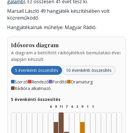
galamb
). Ez összesen 41 évet tesz ki.
Marsall László 49 hangjáték készítésében volt
közreműködő.
Hangjátékainak műhelye: Magyar Rádió.
Idősoros diagram
A diagram a betöltött rádiójátékok bemutatási évei
alapján készült.
5 évenkénti összesítés
10 évenkénti összesítés
Szerző
Rendező
Fordító
Dramaturg
Rádióra alkalmazó
5 évenkénti összesítés
6
9
11
7
4
2
9
1
1
Rádióra alkalmazó, 1970–1974: 