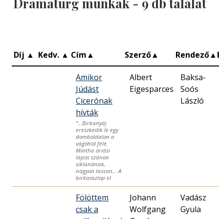
Dramaturg munkák -
9
db találat
Díj
▲
Kedv.
▲
Cím
▲
Szerző
▲
Rendező
▲
Amikor
Albert
Baksa-
Júdást
Eigesparces
Soós
Cicerónak
László
hívták
”…Birkanyáj
ereszkedik le egy
domboldalon a
vágóhíd felé.
Mintha óriási
lapos szánon
siklanának,
nagyon lassan… A
birkaoszlop el
Fölöttem
Johann
Vadász
csak a
Wolfgang
Gyula