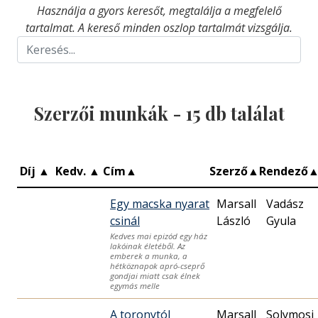
Használja a gyors keresőt, megtalálja a megfelelő
tartalmat. A kereső minden oszlop tartalmát vizsgálja.
Szerzői munkák -
15
db találat
Díj
▲
Kedv.
▲
Cím
▲
Szerző
▲
Rendező
Egy macska nyarat
Marsall
Vadász
csinál
László
Gyula
Kedves mai epizód egy ház
lakóinak életéből. Az
emberek a munka, a
hétköznapok apró-cseprő
gondjai miatt csak élnek
egymás melle
A toronytól
Marsall
Solymosi