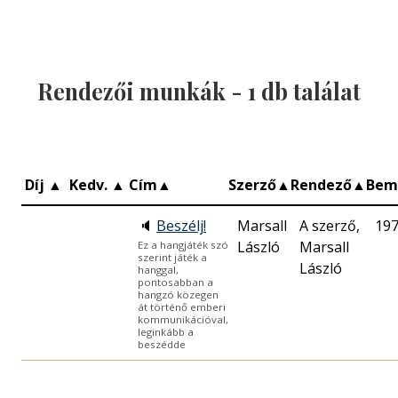
Rendezői munkák -
1
db találat
Díj
▲
Kedv.
▲
Cím
▲
Szerző
▲
Rendező
▲
Bem
🔈
Beszélj!
Marsall
A szerző,
197
László
Marsall
Ez a hangjáték szó
szerint játék a
László
hanggal,
pontosabban a
hangzó közegen
át történő emberi
kommunikációval,
leginkább a
beszédde