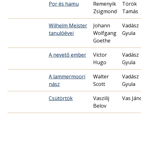
Por és hamu
Remenyik
Török
Zsigmond
Tamás
Wilhelm Meister
Johann
Vadász
tanulóévei
Wolfgang
Gyula
Goethe
A nevető ember
Victor
Vadász
Hugo
Gyula
A lammermoori
Walter
Vadász
nász
Scott
Gyula
Csütörtök
Vaszilij
Vas Ján
Belov