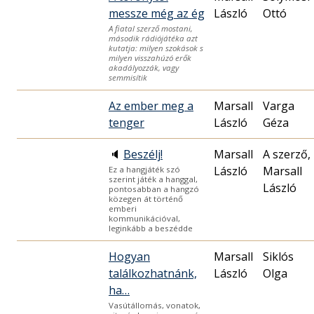
messze még az ég
László
Ottó
A fiatal szerző mostani,
második rádiójátéka azt
kutatja: milyen szokások s
milyen visszahúzó erők
akadályozzák, vagy
semmisítik
Az ember meg a
Marsall
Varga
tenger
László
Géza
🔈
Beszélj!
Marsall
A szerző,
László
Marsall
Ez a hangjáték szó
szerint játék a hanggal,
László
pontosabban a hangzó
közegen át történő
emberi
kommunikációval,
leginkább a beszédde
Hogyan
Marsall
Siklós
találkozhatnánk,
László
Olga
ha…
Vasútállomás, vonatok,