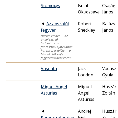
Stomoxys
Bulat
Csajági
Okudzsava
János
🔈
Az abszolút
Robert
Balázs
fegyver
Sheckley
János
Három ember — az
angol szerző
tudományos-
fantasztikus játékának
három szereplője — a
Mars-lakók rejtett
fegyverraktárát keresi.
Vaspata
Jack
Vadász
London
Gyula
Miguel Angel
Miguel
Huszári
Asturias
Angel
Zoltán
Asturias
🔈
Andrej
Huszári
Keresztrefeszítés
Bjelij
Zoltán