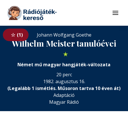
Tovább a navigációhoz
Tovább a tartalomhoz
Menü
1
Johann Wolfgang Goethe
Wilhelm Meister tanulóévei
★
Német mű magyar hangjáték-változata
20 perc
1982. augusztus 16.
(Legalább 1 ismétlés. Műsoron tartva 10 éven át)
Adaptáció
Magyar Rádió