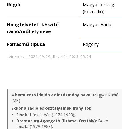
Régió
Magyarország
(közrádió)
Hangfelvételt készítő
Magyar Rádió
rádió/műhely neve
Forrásmű típusa
Regény
Létrehozva: 2021. 09. 29.; Revíziók: 2023. 05. 24.
A bemutató idején az intézmény neve:
Magyar Rádió
(MR)
Ekkor a rádió és osztályainak irányítói:
Elnök:
Hárs István (1974-1988);
Dramaturg-igazgató (Drámai Osztály):
Bozó
László (1979-1989);