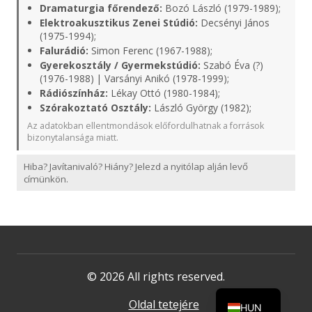
Dramaturgia főrendező:
Bozó László (1979-1989);
Elektroakusztikus Zenei Stúdió:
Decsényi János
(1975-1994);
Falurádió:
Simon Ferenc (1967-1988);
Gyerekosztály / Gyermekstúdió:
Szabó Éva (?)
(1976-1988) | Varsányi Anikó (1978-1999);
Rádiószínház:
Lékay Ottó (1980-1984);
Szórakoztató Osztály:
László György (1982);
Az adatokban ellentmondások előfordulhatnak a források
bizonytalansága miatt.
Hiba? Javítanivaló? Hiány? Jelezd a nyitólap alján levő
címünkön.
© 2026 All rights reserved.
Oldal tetejére
HUN