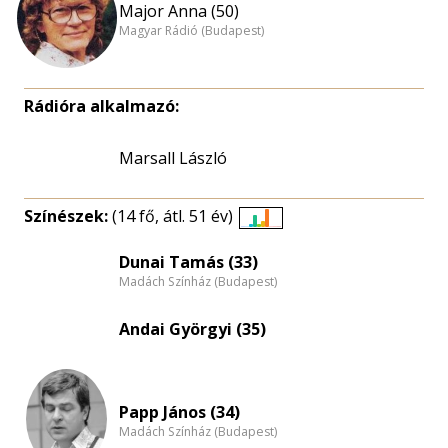
Major Anna (50)
Magyar Rádió (Budapest)
Rádióra alkalmazó:
Marsall László
Színészek:
(14 fő, átl. 51 év)
Életkori
eloszlás
Dunai Tamás (33)
Madách Színház (Budapest)
nagyítása
Andai Györgyi (35)
Papp János (34)
Madách Színház (Budapest)