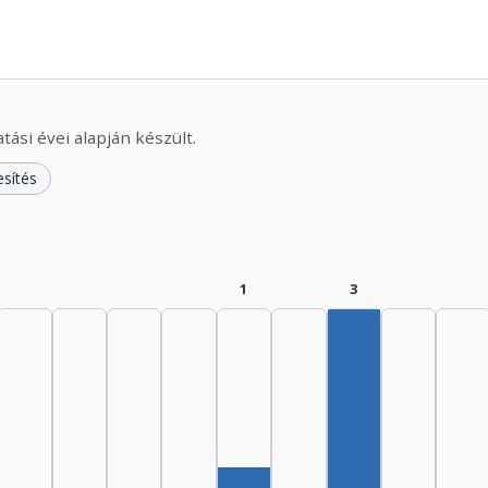
ási évei alapján készült.
esítés
1
3
Szerző, 1985–19