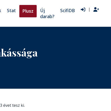
|
k
Stat
Új
ScifiDB
Plusz
darab?
nkássága
3 évet tesz ki.