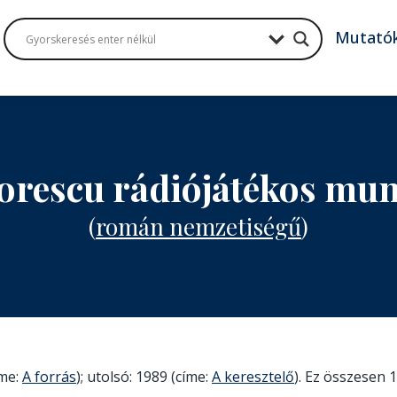
Mutató
orescu rádiójátékos mu
(
román nemzetiségű
)
íme:
A forrás
); utolsó: 1989 (címe:
A keresztelő
). Ez összesen 1