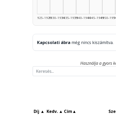
1925–1929
1930–1934
1935–1939
1940–1944
1945–1949
1950–195
1
Kapcsolati ábra
még nincs kiszámítva.
Használja a gyors k
Díj
▲
Kedv.
▲
Cím
▲
Sze