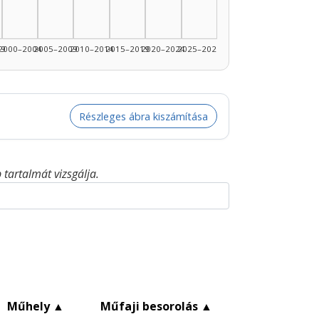
99
2000–2004
2005–2009
2010–2014
2015–2019
2020–2024
2025–2026
Részleges ábra kiszámítása
tartalmát vizsgálja.
▲
Műhely
▲
Műfaji besorolás
▲