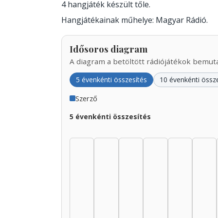
4 hangjáték készült tőle.
Hangjátékainak műhelye: Magyar Rádió.
Idősoros diagram
A diagram a betöltött rádiójátékok bemutat
5 évenkénti összesítés
10 évenkénti össz
Szerző
5 évenkénti összesítés