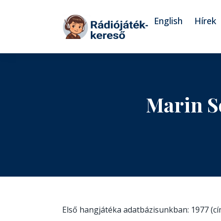
Tovább a navigációhoz
Tovább a tartalomhoz
English
Hírek
Marin S
Első hangjátéka adatbázisunkban: 1977 (c