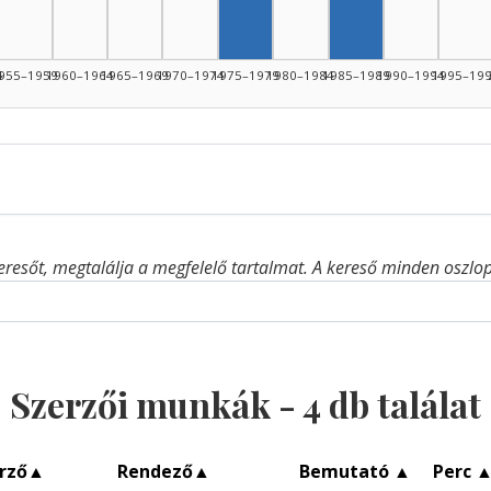
Szerző, 1975–1979: 1
4
955–1959
1960–1964
1965–1969
1970–1974
1975–1979
1980–1984
1985–1989
1990–1994
1995–19
eresőt, megtalálja a megfelelő tartalmat. A kereső minden oszlop 
Szerzői munkák -
4
db találat
rző
▲
Rendező
▲
Bemutató
▲
Perc