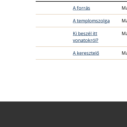
A forrás
Ma
A templomszolga
Ma
Ki beszél itt
Ma
vonatokról?
A keresztelő
Ma