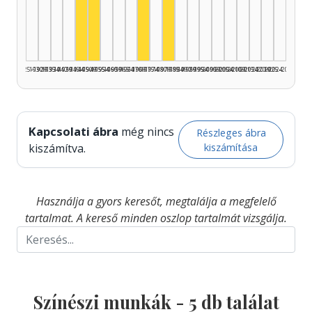
Színész, 1980–1984: 2
Színész, 1945–1949: 1
Színész, 1950–1954: 1
Színész, 1970–1974: 1
1925–1929
1930–1934
1935–1939
1940–1944
1945–1949
1950–1954
1955–1959
1960–1964
1965–1969
1970–1974
1975–1979
1980–1984
1985–1989
1990–1994
1995–1999
2000–2004
2005–2009
2010–2014
2015–2019
2020–2024
2025–2026
Kapcsolati ábra
még nincs
Részleges ábra
kiszámítása
kiszámítva.
Használja a gyors keresőt, megtalálja a megfelelő
tartalmat. A kereső minden oszlop tartalmát vizsgálja.
Színészi munkák -
5
db találat