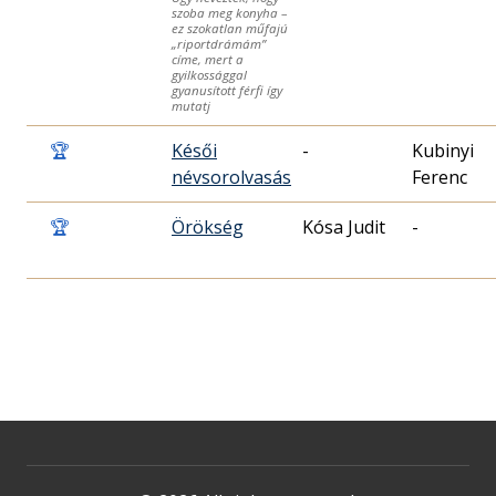
szoba meg konyha –
ez szokatlan műfajú
„riportdrámám”
címe, mert a
gyilkossággal
gyanusított férfi így
mutatj
🏆
Késői
-
Kubinyi
névsorolvasás
Ferenc
🏆
Örökség
Kósa Judit
-