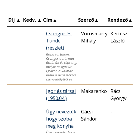
Díj
▲
Kedv.
▲
Cím
▲
Szerző
▲
Rendező
▲
Csongor és
Vörösmarty
Kertész
Tünde
Mihály
László
(részlet)
Rövid tartalom:
Csongor a hármas
útnál áll és töpreng,
melyik az igaz út.
Egyiken a kalmár
indul a pénzszerzés
szenvedélyétől se
Igor és társai
Makarenko
Rácz
(1950.04.)
György
Úgy nevezték
Gácsi
-
hogy szoba
Sándor
meg konyha
Úgy nevezték, hogy