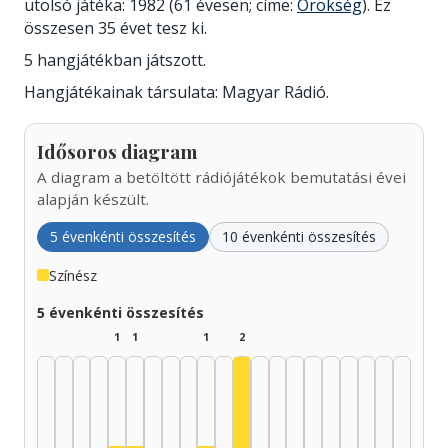
utolsó játéka: 1982 (61 évesen; címe:
Örökség
). Ez
összesen 35 évet tesz ki.
5 hangjátékban játszott.
Hangjátékainak társulata: Magyar Rádió.
Idősoros diagram
A diagram a betöltött rádiójátékok bemutatási évei
alapján készült.
5 évenkénti összesítés
10 évenkénti összesítés
Színész
5 évenkénti összesítés
1
1
1
2