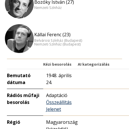
Bozóky István (27)
Nemzeti Színház
Kállai Ferenc (23)
Belvárosi Színház (Budapest)
Nemzeti Színház (Budapest)
Kézi besorolás
AI kategorizálás
Bemutató
1948. április
dátuma
24.
Rádiós műfaji
Adaptáció
besorolás
Összeállítás
Jelenet
Régió
Magyarország