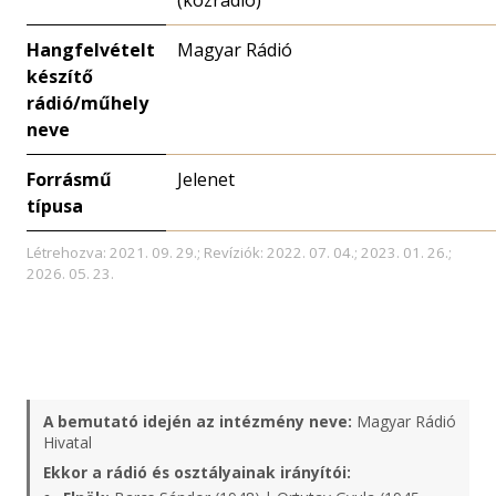
(közrádió)
Hangfelvételt
Magyar Rádió
készítő
rádió/műhely
neve
Forrásmű
Jelenet
típusa
Létrehozva: 2021. 09. 29.; Revíziók: 2022. 07. 04.; 2023. 01. 26.;
2026. 05. 23.
A bemutató idején az intézmény neve:
Magyar Rádió
Hivatal
Ekkor a rádió és osztályainak irányítói: