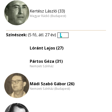
Kertész László (33)
Magyar Rádió (Budapest)
Színészek:
(5 fő, átl. 27 év)
Életkori
eloszlás
Lóránt Lajos (27)
nagyítása
Pártos Géza (31)
Nemzeti Színház
Mádi Szabó Gábor (26)
Nemzeti Színház (Budapest)