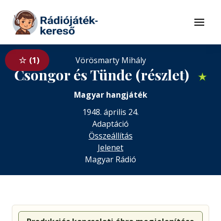
Tovább a navigációhoz
Tovább a tartalomhoz
Menü
1
Vörösmarty Mihály
Csongor és Tünde (részlet)
★
Magyar hangjáték
1948. április 24.
Adaptáció
Összeállítás
Jelenet
Magyar Rádió