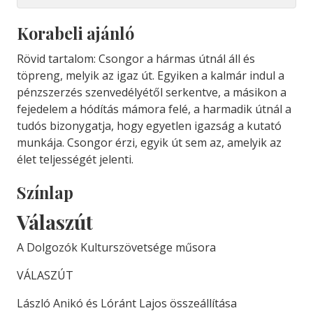
Korabeli ajánló
Rövid tartalom: Csongor a hármas útnál áll és
töpreng, melyik az igaz út. Egyiken a kalmár indul a
pénzszerzés szenvedélyétől serkentve, a másikon a
fejedelem a hódítás mámora felé, a harmadik útnál a
tudós bizonygatja, hogy egyetlen igazság a kutató
munkája. Csongor érzi, egyik út sem az, amelyik az
élet teljességét jelenti.
Színlap
Válaszút
A Dolgozók Kulturszövetsége műsora
VÁLASZÚT
László Anikó és Lóránt Lajos összeállítása