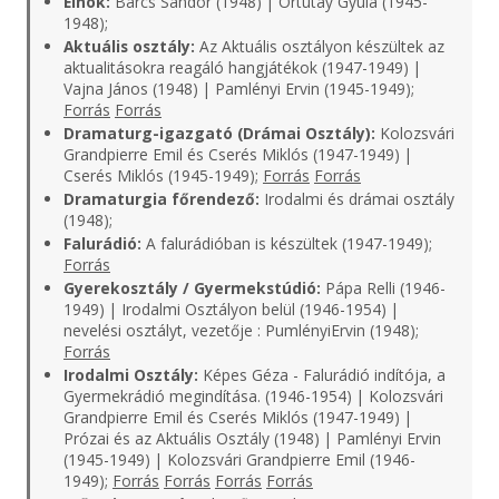
Elnök:
Barcs Sándor (1948) | Ortutay Gyula (1945-
1948);
Aktuális osztály:
Az Aktuális osztályon készültek az
aktualitásokra reagáló hangjátékok (1947-1949) |
Vajna János (1948) | Pamlényi Ervin (1945-1949);
Forrás
Forrás
Dramaturg-igazgató (Drámai Osztály):
Kolozsvári
Grandpierre Emil és Cserés Miklós (1947-1949) |
Cserés Miklós (1945-1949);
Forrás
Forrás
Dramaturgia főrendező:
Irodalmi és drámai osztály
(1948);
Falurádió:
A falurádióban is készültek (1947-1949);
Forrás
Gyerekosztály / Gyermekstúdió:
Pápa Relli (1946-
1949) | Irodalmi Osztályon belül (1946-1954) |
nevelési osztályt, vezetője : PumlényiErvin (1948);
Forrás
Irodalmi Osztály:
Képes Géza - Falurádió indítója, a
Gyermekrádió megindítása. (1946-1954) | Kolozsvári
Grandpierre Emil és Cserés Miklós (1947-1949) |
Prózai és az Aktuális Osztály (1948) | Pamlényi Ervin
(1945-1949) | Kolozsvári Grandpierre Emil (1946-
1949);
Forrás
Forrás
Forrás
Forrás