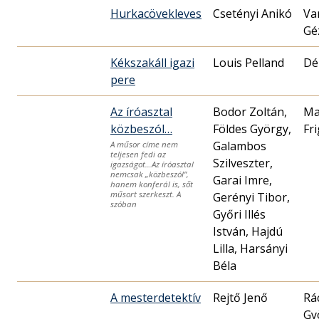
Hurkacövekleves
Csetényi Anikó
Va
Gé
Kékszakáll igazi
Louis Pelland
Dé
pere
Az íróasztal
Bodor Zoltán,
Ma
közbeszól…
Földes György,
Fr
Galambos
A műsor címe nem
teljesen fedi az
Szilveszter,
igazságot…Az íróasztal
nemcsak „közbeszól”,
Garai Imre,
hanem konferál is, sőt
műsort szerkeszt. A
Gerényi Tibor,
szóban
Győri Illés
István, Hajdú
Lilla, Harsányi
Béla
A mesterdetektív
Rejtő Jenő
Rá
Gy