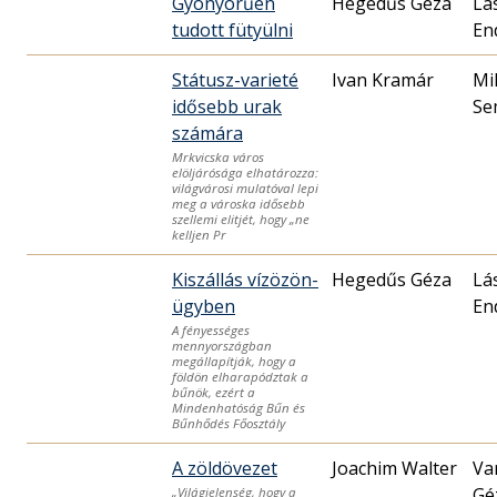
Gyönyörűen
Hegedűs Géza
Lá
tudott fütyülni
En
Státusz-varieté
Ivan Kramár
Mi
idősebb urak
Se
számára
Mrkvicska város
elöljárósága elhatározza:
világvárosi mulatóval lepi
meg a városka idősebb
szellemi elitjét, hogy „ne
kelljen Pr
Kiszállás vízözön-
Hegedűs Géza
Lá
ügyben
En
A fényességes
mennyországban
megállapítják, hogy a
földön elharapództak a
bűnök, ezért a
Mindenhatóság Bűn és
Bűnhődés Főosztály
A zöldövezet
Joachim Walter
Va
Gé
„Világjelenség, hogy a