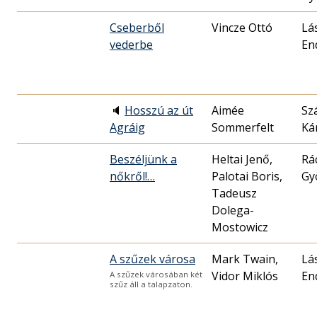
Cseberből
Vincze Ottó
Lá
vederbe
En
🔈
Hosszú az út
Aimée
Sz
Agráig
Sommerfelt
Ká
Beszéljünk a
Heltai Jenő,
Rá
nőkről!…
Palotai Boris,
Gy
Tadeusz
Dolega-
Mostowicz
A szűzek városa
Mark Twain,
Lá
Vidor Miklós
En
A szűzek városában két
szűz áll a talapzaton.