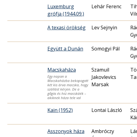
Luxemburg
Lehár Ferenc
Ti
grófja (1944.09.)
Vi
A texasi örökség
Lev Sejnyin
Rá
Gy
Együtt a Dunán
Somogyi Pál
Rá
Gy
Macskaháza
Szamuil
Tö
Jakovlevics
Ta
Egy napon a
Macskaházba bekopogott
Marsak
két kis árva macska, hogy
szállást kérjen. De a
gőgös és hiú macskáék –
akiknek háza tele vol
Kain (1952)
Lontai László
Sz
Ká
Asszonyok háza
Ambróczy
Lá