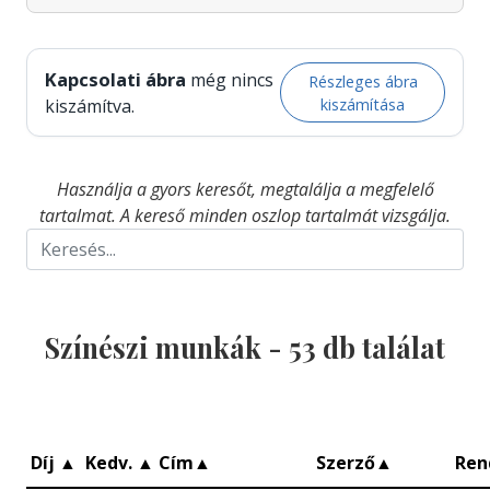
Kapcsolati ábra
még nincs
Részleges ábra
kiszámítása
kiszámítva.
Használja a gyors keresőt, megtalálja a megfelelő
tartalmat. A kereső minden oszlop tartalmát vizsgálja.
Színészi munkák -
53
db találat
Díj
▲
Kedv.
▲
Cím
▲
Szerző
▲
Ren