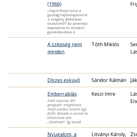
(1966)
Fr
„Vajon férjül veszi a
gazdag hajótulajdonost
a szegény állástalan
tisztviselő?” Az amerikai
kapitalista és modern
gondolkodású n
A szépség nem
Tóth Miklós
Se
minden
Lá
Díszes esküvő
Sándor Kálmán
Já
Emberrablás
Keszi Imre
Lá
En
Sötét kapualj. Két
gengszter megtámad,
majd autóba tuszkol egy
férfit. Bekötik a szemét és
elindulnak vele
„Valahová”. Így kezdő
Nyugalom, a
Litványi Károly,
Zs