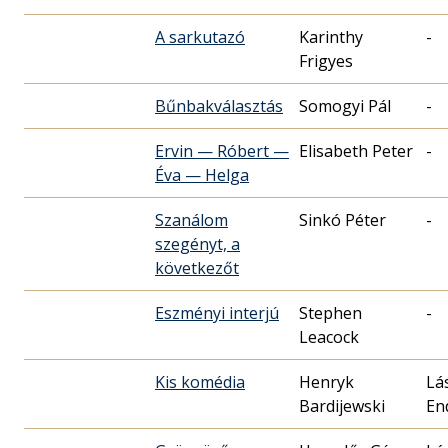
A sarkutazó
Karinthy
-
Frigyes
Bűnbakválasztás
Somogyi Pál
-
Ervin — Róbert —
Elisabeth Peter
-
Éva — Helga
Szanálom
Sinkó Péter
-
szegényt, a
következőt
Eszményi interjú
Stephen
-
Leacock
Kis komédia
Henryk
Lá
Bardijewski
En