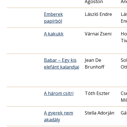
Ágoston
An
Emberek
László Endre
Lá
papírból
En
A kakukk
Várnai Zseni
Ho
Ti
Babar – Egy kis
Jean De
So
elefánt kalandjai
Brunhoff
Ot
A három csitri
Tóth Eszter
Cs
Mik
A gyerek nem
Stella Adorján
Gá
akadály