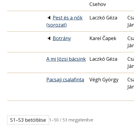
Csehov
🔈
Pest és a nők
Laczkó Géza
Cs
(sorozat)
Já
🔈
Botrány
Karel Čapek
Cs
Já
A mi Józsi bácsink
Laczkó Géza
Cs
Já
Pacsaji csalafinta
Végh György
Cs
Já
51–53 betöltése
1–50 / 53 megjelenítve