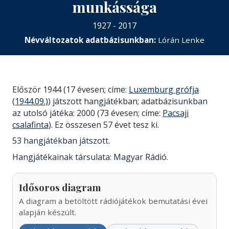
munkássága
1927 - 2017
Névváltozatok adatbázisunkban:
Lórán Lenke
Először 1944 (17 évesen; címe:
Luxemburg grófja
(1944.09.)
) játszott hangjátékban; adatbázisunkban
az utolsó játéka: 2000 (73 évesen; címe:
Pacsaji
csalafinta
). Ez összesen 57 évet tesz ki.
53 hangjátékban játszott.
Hangjátékainak társulata: Magyar Rádió.
Idősoros diagram
A diagram a betöltött rádiójátékok bemutatási évei
alapján készült.