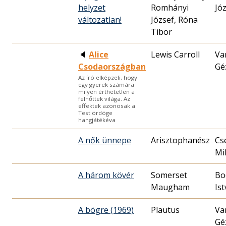
helyzet
Romhányi
Jó
változatlan!
József, Róna
Tibor
🔈
Alice
Lewis Carroll
Va
Csodaországban
Gé
Az író elképzeli, hogy
egy gyerek számára
milyen érthetetlen a
felnőttek világa. Az
effektek azonosak a
Test ördöge
hangjátékéva
A nők ünnepe
Cs
Mik
A három kövér
Somerset
Bo
Maugham
Is
A bögre (1969)
Plautus
Va
Gé