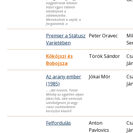
nagyvárosok lakosai
közül egyre többen
kiköltöznek a
zöldövezetbe.
Menekülnek a zajtól, a
forgalomtól, a
Premier a Státusz
Peter Oravec
Mi
Varietében
Se
Kököjszi és
Török Sándor
Cs
Bobojsza
Já
Az arany ember
Jókai Mór
Cs
(1985)
Já
… „Azt hiszem, Timár
Mihály az egyetlen olyan
Jókai-hős, akit nemcsak
szésőségesen jó vagy
rossz cselekedetein
keresztül kívülrő
Felfordulás
Anton
Cs
Pavlovics
Já