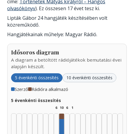
címe:
Történetek Mátyás királyról – Hangos
olvasókönyv
). Ez összesen 17 évet tesz ki.
Lipták Gábor 24 hangjáték készítésében volt
közreműködő.
Hangjátékainak műhelye: Magyar Rádió.
Idősoros diagram
A diagram a betöltött rádiójátékok bemutatási évei
alapján készült.
5 évenkénti összesítés
10 évenkénti összesítés
Szerző
Rádióra alkalmazó
5 évenkénti összesítés
6
10
6
1
Rádióra alkalmazó, 1970–1974: 