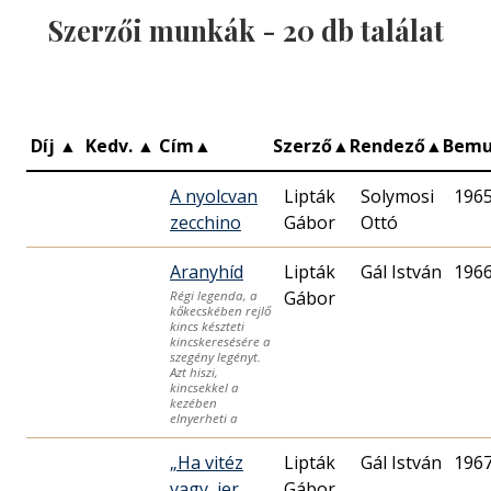
Szerzői munkák -
20
db találat
Díj
▲
Kedv.
▲
Cím
▲
Szerző
▲
Rendező
▲
Bemu
A nyolcvan
Lipták
Solymosi
1965
zecchino
Gábor
Ottó
Aranyhíd
Lipták
Gál István
1966
Gábor
Régi legenda, a
kőkecskében rejlő
kincs készteti
kincskeresésére a
szegény legényt.
Azt hiszi,
kincsekkel a
kezében
elnyerheti a
„Ha vitéz
Lipták
Gál István
1967
vagy, jer
Gábor