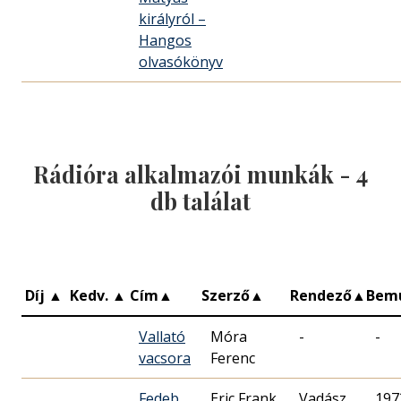
királyról –
Hangos
olvasókönyv
Rádióra alkalmazói munkák -
4
db találat
Díj
▲
Kedv.
▲
Cím
▲
Szerző
▲
Rendező
▲
Bem
Vallató
Móra
-
-
vacsora
Ferenc
Fedeb
Eric Frank
Vadász
197