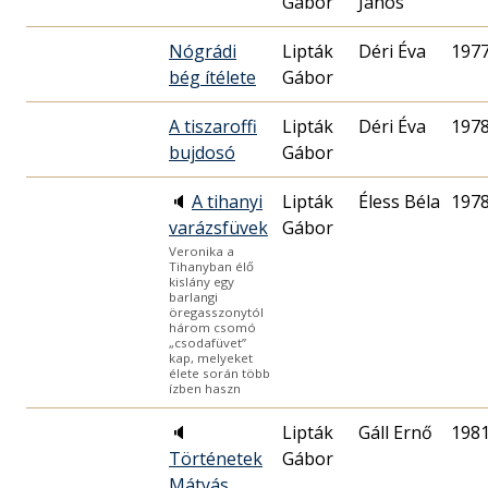
Gábor
János
Nógrádi
Lipták
Déri Éva
1977
bég ítélete
Gábor
A tiszaroffi
Lipták
Déri Éva
1978
bujdosó
Gábor
🔈
A tihanyi
Lipták
Éless Béla
1978
varázsfüvek
Gábor
Veronika a
Tihanyban élő
kislány egy
barlangi
öregasszonytól
három csomó
„csodafüvet”
kap, melyeket
élete során több
ízben haszn
🔈
Lipták
Gáll Ernő
1981
Történetek
Gábor
Mátyás