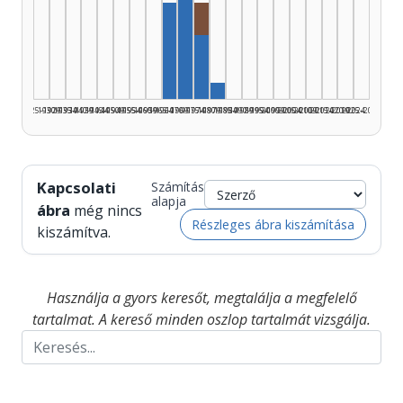
Rádióra alkalmazó, 1975–1979
Szerző, 1970–1974: 9
Szerző, 1965–1969: 6
Szerző, 1975–1979: 4
Szerző, 1980–1984: 1
1925–1929
1930–1934
1935–1939
1940–1944
1945–1949
1950–1954
1955–1959
1960–1964
1965–1969
1970–1974
1975–1979
1980–1984
1985–1989
1990–1994
1995–1999
2000–2004
2005–2009
2010–2014
2015–2019
2020–2024
2025–2026
Kapcsolati
Számítás
alapja
ábra
még nincs
Részleges ábra kiszámítása
kiszámítva.
Használja a gyors keresőt, megtalálja a megfelelő
tartalmat. A kereső minden oszlop tartalmát vizsgálja.