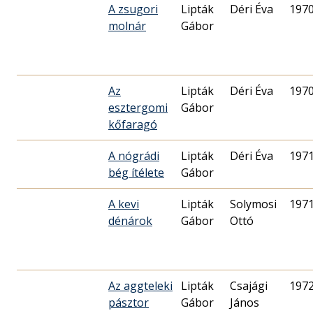
A zsugori
Lipták
Déri Éva
1970
molnár
Gábor
Az
Lipták
Déri Éva
1970
esztergomi
Gábor
kőfaragó
A nógrádi
Lipták
Déri Éva
1971
bég ítélete
Gábor
A kevi
Lipták
Solymosi
1971
dénárok
Gábor
Ottó
Az aggteleki
Lipták
Csajági
1972
pásztor
Gábor
János