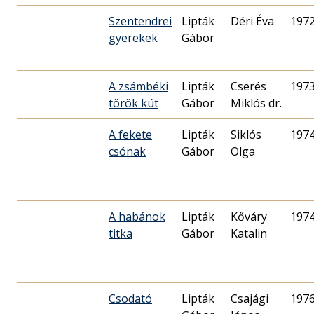
Szentendrei
Lipták
Déri Éva
1972
gyerekek
Gábor
A zsámbéki
Lipták
Cserés
1973
török kút
Gábor
Miklós dr.
A fekete
Lipták
Siklós
1974
csónak
Gábor
Olga
A habánok
Lipták
Kőváry
1974
titka
Gábor
Katalin
Csodató
Lipták
Csajági
1976