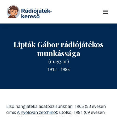
Tovább a navigációhoz
Tovább a tartalomhoz
Menü
Lipták Gábor rádiójátékos
munkássága
(magyar)
1912 - 1985
Első hangjátéka adatbázisunkban: 1965 (53 évesen;
címe:
A nyolcvan zecchino
); utolsó: 1981 (69 évesen;