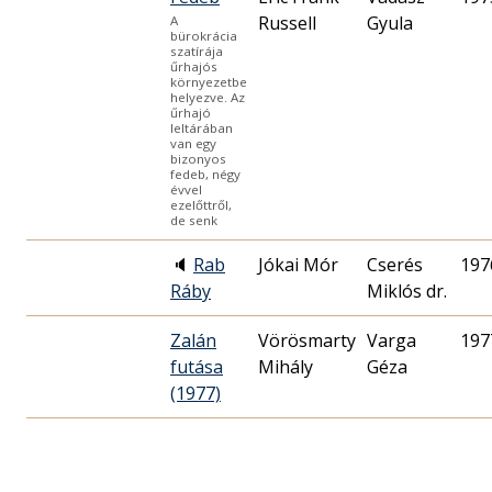
Russell
Gyula
A
bürokrácia
szatírája
űrhajós
környezetbe
helyezve. Az
űrhajó
leltárában
van egy
bizonyos
fedeb, négy
évvel
ezelőttről,
de senk
🔈
Rab
Jókai Mór
Cserés
197
Ráby
Miklós dr.
Zalán
Vörösmarty
Varga
197
futása
Mihály
Géza
(1977)