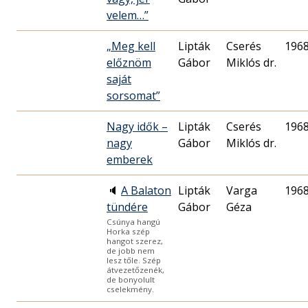
velem…”
„Meg kell
Lipták
Cserés
1968
előznöm
Gábor
Miklós dr.
saját
sorsomat”
Nagy idők –
Lipták
Cserés
1968
nagy
Gábor
Miklós dr.
emberek
🔈
A Balaton
Lipták
Varga
1968
tündére
Gábor
Géza
Csúnya hangú
Horka szép
hangot szerez,
de jobb nem
lesz tőle. Szép
átvezetőzenék,
de bonyolult
cselekmény.