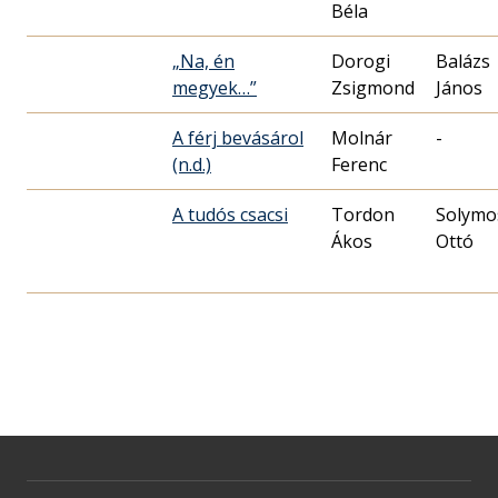
Béla
„Na, én
Dorogi
Balázs
megyek…”
Zsigmond
János
A férj bevásárol
Molnár
-
(n.d.)
Ferenc
A tudós csacsi
Tordon
Solymo
Ákos
Ottó