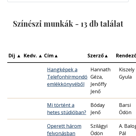
Színészi munkák -
13
db találat
Díj
▲
Kedv.
▲
Cím
▲
Szerző
▲
Rendez
Hangképek a
Hannath
Kiszely
Telefonhírmondó
Géza,
Gyula
emlékkönyvéből
Jenőffy
Jenő
Mi történt a
Bóday
Barsi
hetes stúdióban?
Jenő
Ödön
Operett három
Szilágyi
A. Balo
felvonásban
Ödön
Pál