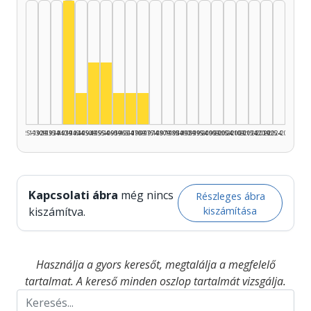
Színész, 1940–1944: 4
Színész, 1950–1954: 2
Színész, 1955–1959: 2
Színész, 1945–1949: 1
Színész, 1960–1964: 1
Színész, 1965–1969: 1
Színész, 1970–1974: 1
1925–1929
1930–1934
1935–1939
1940–1944
1945–1949
1950–1954
1955–1959
1960–1964
1965–1969
1970–1974
1975–1979
1980–1984
1985–1989
1990–1994
1995–1999
2000–2004
2005–2009
2010–2014
2015–2019
2020–2024
2025–2026
Kapcsolati ábra
még nincs
Részleges ábra
kiszámítása
kiszámítva.
Használja a gyors keresőt, megtalálja a megfelelő
tartalmat. A kereső minden oszlop tartalmát vizsgálja.