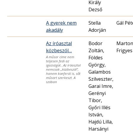
Király
Dezső
A gyerek nem
Stella
Gál Pét
akadály
Adorján
Az íróasztal
Bodor
Marto
közbeszól…
Zoltán,
Frigyes
Földes
A műsor címe nem
teljesen fedi az
György,
igazságot…Az íróasztal
nemcsak „közbeszól”,
Galambos
hanem konferál is, sőt
műsort szerkeszt. A
Szilveszter,
szóban
Garai Imre,
Gerényi
Tibor,
Győri Illés
István,
Hajdú Lilla,
Harsányi