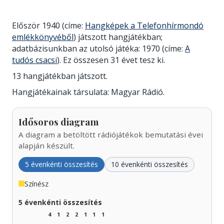
Először 1940 (címe:
Hangképek a Telefonhírmondó
emlékkönyvéből
) játszott hangjátékban;
adatbázisunkban az utolsó játéka: 1970 (címe:
A
tudós csacsi
). Ez összesen 31 évet tesz ki.
13 hangjátékban játszott.
Hangjátékainak társulata: Magyar Rádió.
Idősoros diagram
A diagram a betöltött rádiójátékok bemutatási évei
alapján készült.
5 évenkénti összesítés
10 évenkénti összesítés
Színész
5 évenkénti összesítés
4
1
2
2
1
1
1