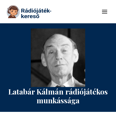
Tovább a navigációhoz
Tovább a tartalomhoz
Menü
Latabár Kálmán rádiójátékos
munkássága