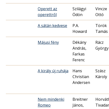
Operett az
Szilágyi
Vincze
operettről
Ödön
Ottó
A sátán kedvese
P.A.
Török
Howard
Tamás
Májusi fény
Dékány
Rácz
András,
György
Farkas
Ferenc
A király új ruhája
Hans
Szász
Christian
Károly
Andersen
Nem mindenki
Breitner
Horvát
Romeo
János,
Tivada