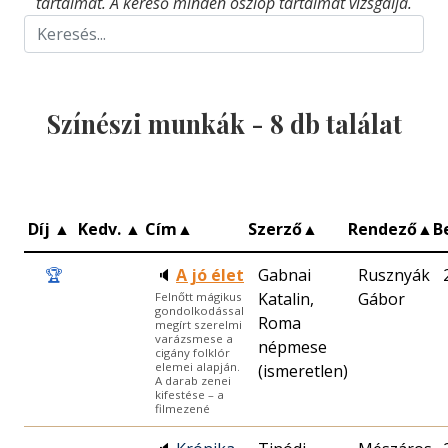
tartalmat. A kereső minden oszlop tartalmát vizsgálja.
Színészi munkák -
8
db találat
Díj
▲
Kedv.
▲
Cím
▲
Szerző
▲
Rendező
▲
B
🏆
🔈
A jó élet
Gabnai
Rusznyák
Katalin,
Gábor
Felnőtt mágikus
gondolkodással
Roma
megírt szerelmi
varázsmese a
népmese
cigány folklór
elemei alapján.
(ismeretlen)
A darab zenei
kifestése – a
filmezené