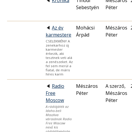
🔈
Krónika
Tinódi
Mészáros
Sebestyén
Péter
🔈
Az év
Mohácsi
Mészáros
karmestere
Árpád
Péter
CSELEKMÉNY A
zenekarhoz új
karmester
érkezik, aki
tesztnek veti alá
a zenészeket. Az
fel sem merül a
fiatal, de máris
híres karm
🔈
Radio
Mészáros
A szerző,
Free
Péter
Mészáros
Moscow
Péter
A rádiójáték az
Idaho-beli
Moszkva
városának Radio
Free Moscow
nevű kis
rádióállomásán