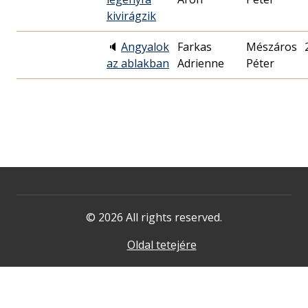
kivirágzik
🔈
Angyalok
Farkas
Mészáros
az ablakban
Adrienne
Péter
© 2026 All rights reserved.
Oldal tetejére