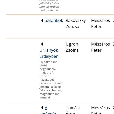
játszódik 1956-
ban, miközben
Budapesten d
🔈
Szilánkok
Rakovszky
Mészáros
Zsuzsa
Péter
🔈
Ugron
Mészáros
Úrilányok
Zsolna
Péter
Erdélyben
Fájdalmasan
sikító
hegedűszó,
majd „… A
francia
nagykövet
díszvacsorájáról
jöttem, szűk kis
fekete ruhában,
magabiztosan
konstat
🔈
A
Tamási
Mészáros
legényfa
Áron
Péter