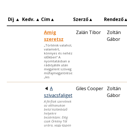
Díj
▲
Kedv.
▲
Cím
▲
Szerző
▲
Rendező
Amíg
Zalán Tibor
Zoltán
szeretsz
Gábor
„Történik valahol,
valamiért,
könnyes és nehéz
időkben” A
nyomtatásban a
rádiójáték után
megjelent szöveg
műfajmegjelölése:
„kis
🔈
A
Giles Cooper
Zoltán
szivacsfaliget
Gábor
A férfiak szeretnek
az otthonukon
belül különböző
helyekre
bezárkózni. Elég
csak Örkény Tót
urára, vagy éppen