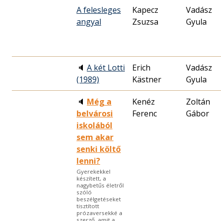
A felesleges
Kapecz
Vadász
angyal
Zsuzsa
Gyula
🔈
A két Lotti
Erich
Vadász
(1989)
Kästner
Gyula
🔈
Még a
Kenéz
Zoltán
belvárosi
Ferenc
Gábor
iskolából
sem akar
senki költő
lenni?
Gyerekekkel
készített, a
nagybetűs életről
szóló
beszélgetéseket
tisztított
prózaversekké a
szerző, amit a