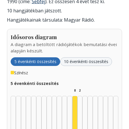
1990 (címe:
Sebfej
). Ez összesen 4 évet tesz ki.
10 hangjátékban játszott.
Hangjátékainak társulata: Magyar Rádió.
Idősoros diagram
A diagram a betöltött rádiójátékok bemutatási évei
alapján készült.
5 évenkénti összesítés
10 évenkénti összesítés
Színész
5 évenkénti összesítés
8
2
Színész, 1985–1989: 8