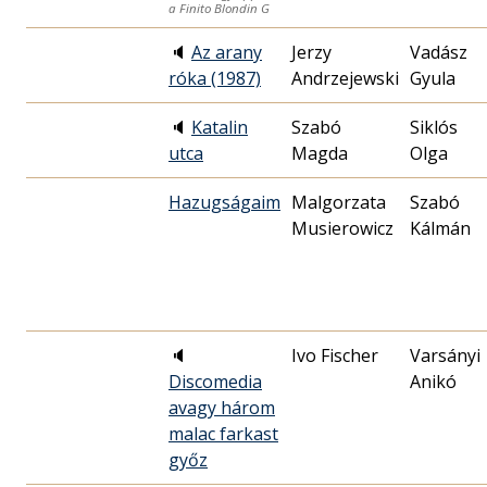
a Finito Blondin G
🔈
Az arany
Jerzy
Vadász
róka (1987)
Andrzejewski
Gyula
🔈
Katalin
Szabó
Siklós
utca
Magda
Olga
Hazugságaim
Malgorzata
Szabó
Musierowicz
Kálmán
🔈
Ivo Fischer
Varsányi
Discomedia
Anikó
avagy három
malac farkast
győz