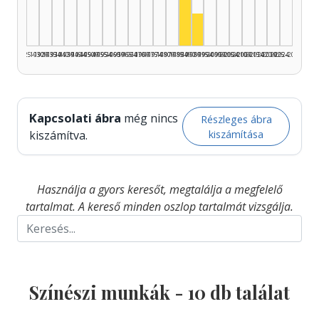
Színész, 1990–1994: 2
1925–1929
1930–1934
1935–1939
1940–1944
1945–1949
1950–1954
1955–1959
1960–1964
1965–1969
1970–1974
1975–1979
1980–1984
1985–1989
1990–1994
1995–1999
2000–2004
2005–2009
2010–2014
2015–2019
2020–2024
2025–2026
Kapcsolati ábra
még nincs
Részleges ábra
kiszámítása
kiszámítva.
Használja a gyors keresőt, megtalálja a megfelelő
tartalmat. A kereső minden oszlop tartalmát vizsgálja.
Színészi munkák -
10
db találat