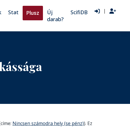
|
k
Stat
Új
ScifiDB
Plusz
darab?
nkássága
(címe:
Nincsen számodra hely (se pénz)
). Ez