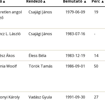
ő
▲
Rendező
▲
Bemutató
▲
Perc
▲
retlen angol
Csajági János
1979-06-09
19
ző
ncz L. László
Csajági János
1983-07-16
-
ész Ákos
Éless Béla
1983-12-19
14
inia Woolf
Török Tamás
1986-09-01
50
onyi Károly
Vadász Gyula
1991-09-30
27