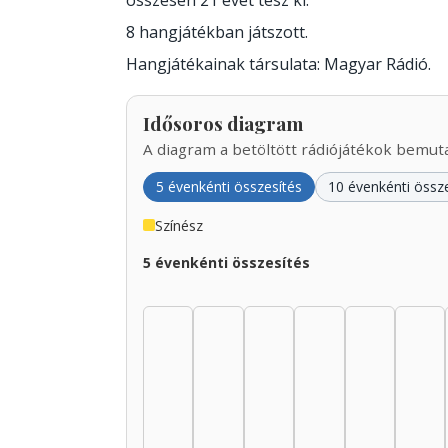
összesen 21 évet tesz ki.
8 hangjátékban játszott.
Hangjátékainak társulata: Magyar Rádió.
Idősoros diagram
A diagram a betöltött rádiójátékok bemutat
5 évenkénti összesítés
10 évenkénti össz
Színész
5 évenkénti összesítés