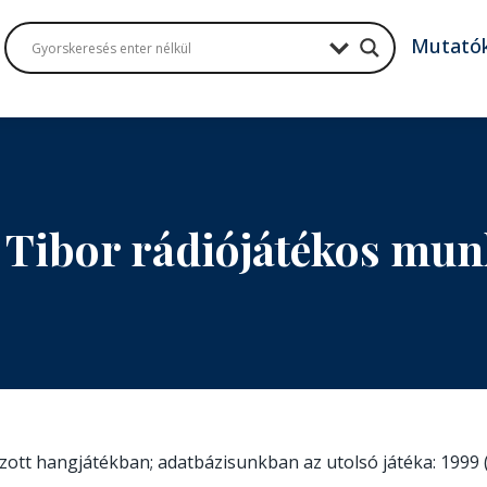
Mutató
 Tibor rádiójátékos mu
tszott hangjátékban; adatbázisunkban az utolsó játéka: 1999 