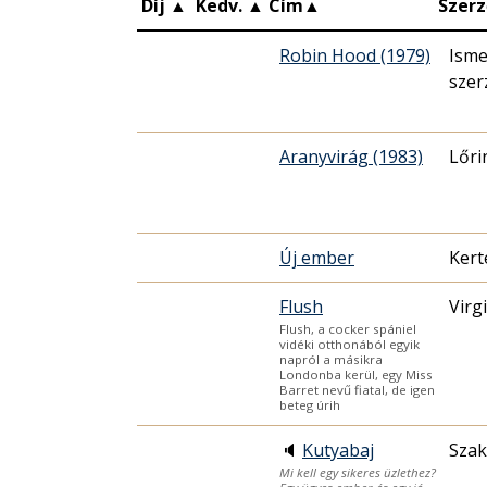
Díj
▲
Kedv.
▲
Cím
▲
Szerz
Robin Hood (1979)
Isme
szer
Aranyvirág (1983)
Lőri
Új ember
Kert
Flush
Virg
Flush, a cocker spániel
vidéki otthonából egyik
napról a másikra
Londonba kerül, egy Miss
Barret nevű fiatal, de igen
beteg úrih
🔈
Kutyabaj
Szak
Mi kell egy sikeres üzlethez?