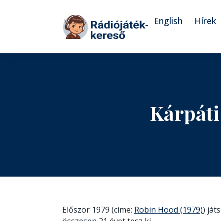
Tovább a navigációhoz
Tovább a tartalomhoz
English
Hírek
Kárpáti
Először 1979 (címe:
Robin Hood (1979)
) já