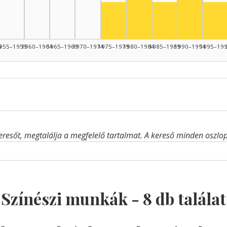
Színész, 1980–1984: 2
Színész, 1975–1979: 1
Színész, 1985–19
Szí
4
955–1959
1960–1964
1965–1969
1970–1974
1975–1979
1980–1984
1985–1989
1990–1994
1995–19
eresőt, megtalálja a megfelelő tartalmat. A kereső minden oszlop 
Színészi munkák -
8
db találat