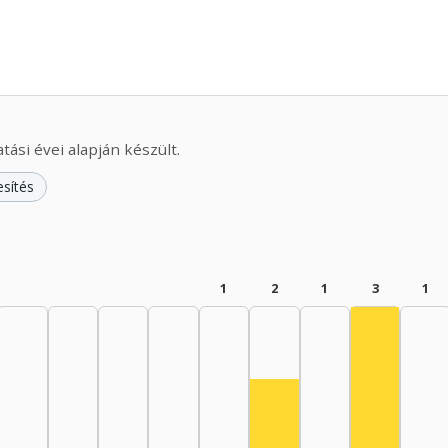
ási évei alapján készült.
esítés
1
2
1
3
1
Színész, 