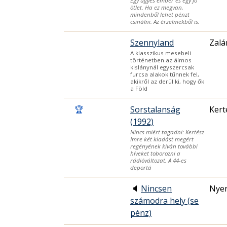
Egy ügyes ember és egy jó
ötlet. Ha ez megvan,
mindenből lehet pénzt
csinálni. Az érzelmekből is.
Szennyland
Zalá
A klasszikus mesebeli
történetben az álmos
kislánynál egyszercsak
furcsa alakok tűnnek fel,
akikről az derül ki, hogy ők
a Föld
🏆
Sorstalanság
Kert
(1992)
Nincs miért tagadni: Kertész
Imre két kiadást megért
regényének kíván további
híveket toborozni a
rádióváltozat. A 44-es
deportá
🔈
Nincsen
Nyer
számodra hely (se
pénz)