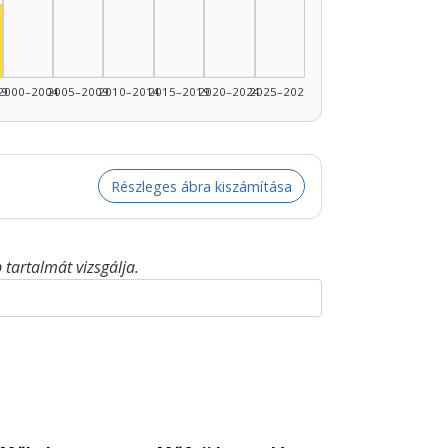
89: 1
nész, 1995–1999: 1
99
2000–2004
2005–2009
2010–2014
2015–2019
2020–2024
2025–2026
Részleges ábra kiszámítása
tartalmát vizsgálja.