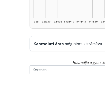
1925–1929
1930–1934
1935–1939
1940–1944
1945–1949
1950–195
1
Kapcsolati ábra
még nincs kiszámítva.
Használja a gyors k