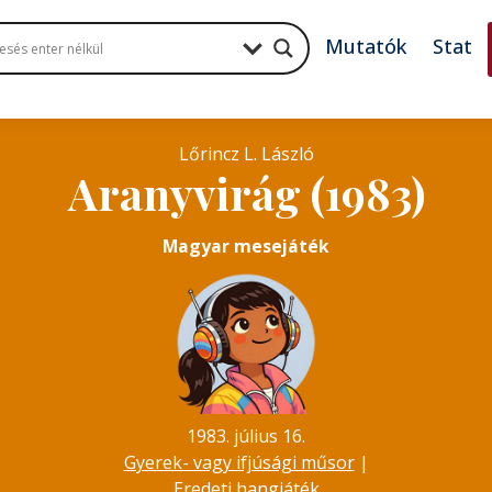
Mutatók
Stat
Lőrincz L. László
Aranyvirág (1983)
Magyar mesejáték
1983. július 16.
Gyerek- vagy ifjúsági műsor
|
Eredeti hangjáték