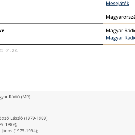
Mesejáték
Magyarorszá
ve
Magyar Rádi
Magyar Rádi
25. 01. 28.
yar Rádió (MR)
ozó László (1979-1989);
79-1989);
 János (1975-1994);