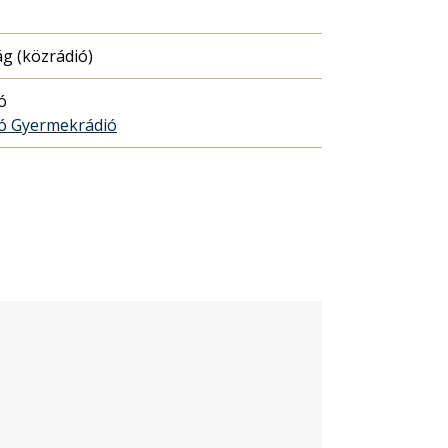
g (közrádió)
ó
ó Gyermekrádió