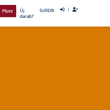
|
Új
ScifiDB
Plusz
darab?