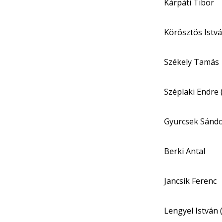
Kárpáti Tibor
Körösztös Istvá
Székely Tamás
Széplaki Endre 
Gyurcsek Sánd
Berki Antal
Jancsik Ferenc
Lengyel István 