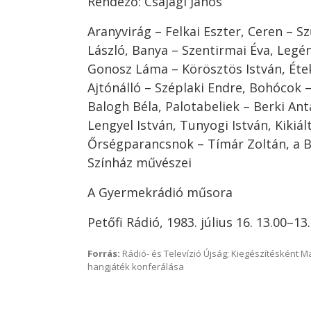
Rendező: Csajági János
Aranyvirág – Felkai Eszter, Ceren – Sz
László, Banya – Szentirmai Éva, Legén
Gonosz Láma – Körösztös István, Éte
Ajtónálló – Széplaki Endre, Bohócok 
Balogh Béla, Palotabeliek – Berki Anta
Lengyel István, Tunyogi István, Kikiál
Őrségparancsnok – Tímár Zoltán, a B
Színház művészei
A Gyermekrádió műsora
Petőfi Rádió, 1983. július 16. 13.00–13
Forrás:
Rádió- és Televízió Újság; Kiegészítésként 
hangjáték konferálása