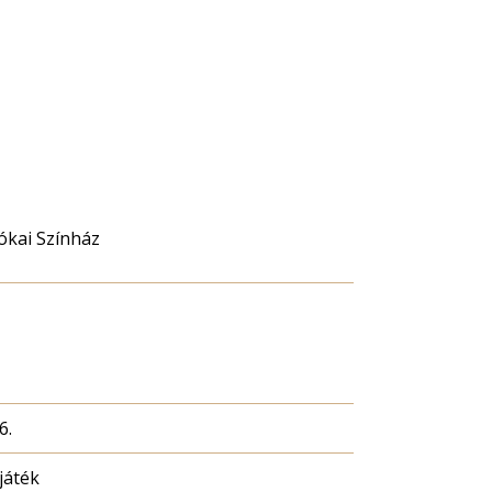
ókai Színház
6.
játék