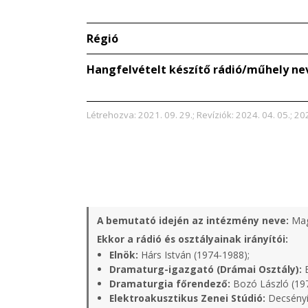
Régió
Hangfelvételt készítő rádió/műhely ne
Létrehozva: 2021. 09. 29.; Revíziók: 2024. 04. 05.; 20
A bemutató idején az intézmény neve:
Mag
Ekkor a rádió és osztályainak irányítói:
Elnök:
Hárs István (1974-1988);
Dramaturg-igazgató (Drámai Osztály):
B
Dramaturgia főrendező:
Bozó László (19
Elektroakusztikus Zenei Stúdió:
Decsényi