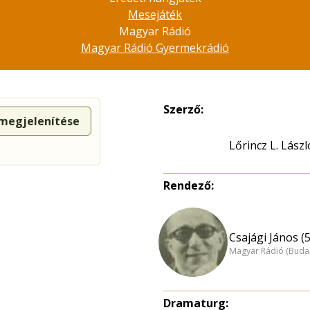
Mesejáték
Magyar Rádió
Magyar Rádió Gyermekrádió
Szerző:
 megjelenítése
Lőrincz L. Lászl
Rendező:
Csajági János (
Magyar Rádió (Buda
Dramaturg: