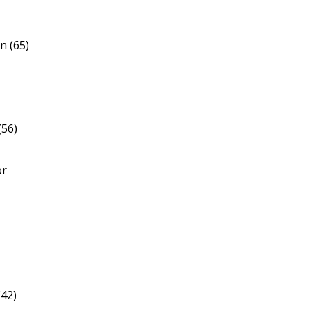
n (65)
(56)
or
(42)