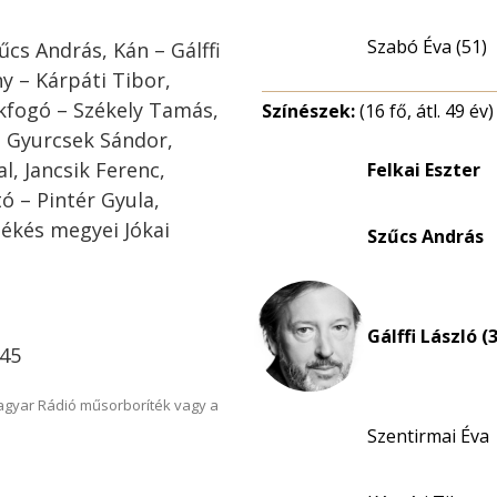
Szabó Éva (51)
űcs András, Kán – Gálffi
y – Kárpáti Tibor,
kfogó – Székely Tamás,
Színészek:
(16 fő, átl. 49 év)
– Gyurcsek Sándor,
l, Jancsik Ferenc,
Felkai Eszter
tó – Pintér Gyula,
ékés megyei Jókai
Szűcs András
Gálffi László (
.45
Magyar Rádió műsorboríték vagy a
Szentirmai Éva