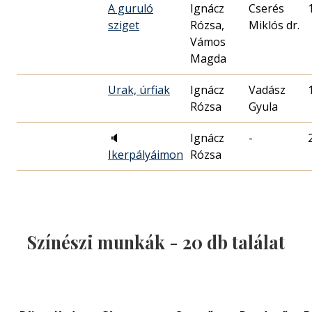
A guruló
Ignácz
Cserés
sziget
Rózsa,
Miklós dr.
Vámos
Magda
Urak, úrfiak
Ignácz
Vadász
Rózsa
Gyula
🔈
Ignácz
-
Ikerpályáimon
Rózsa
Színészi munkák -
20
db találat