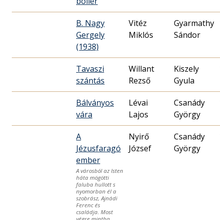
böllér
B. Nagy
Vitéz
Gyarmathy
Gergely
Miklós
Sándor
(1938)
Tavaszi
Willant
Kiszely
szántás
Rezső
Gyula
Bálványos
Lévai
Csanády
vára
Lajos
György
A
Nyirő
Csanády
Jézusfaragó
József
György
ember
A városból az Isten
háta mögötti
faluba hullott s
nyomorban él a
szobrász, Ajnádi
Ferenc és
családja. Most
végre mintha