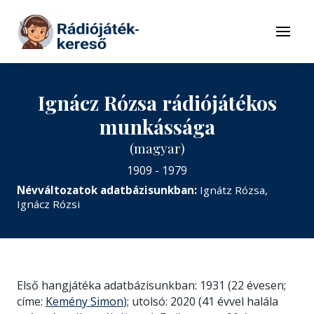
Tovább a navigációhoz
Tovább a tartalomhoz
Menü
Ignácz Rózsa rádiójátékos
munkássága
(magyar)
1909 - 1979
Névváltozatok adatbázisunkban:
Ignátz Rózsa,
Ignácz Rózsi
Első hangjátéka adatbázisunkban: 1931 (22 évesen;
címe:
Kemény Simon
); utolsó: 2020 (41 évvel halála