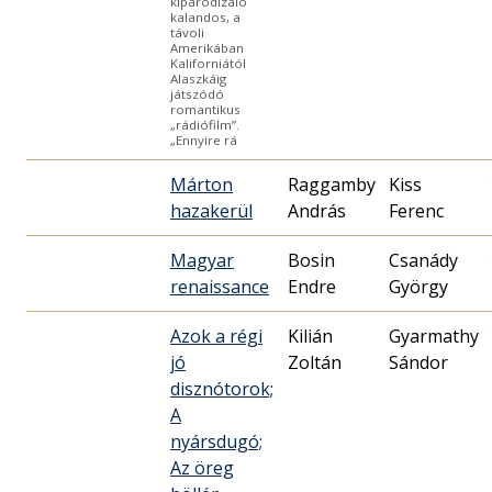
kiparodizáló
kalandos, a
távoli
Amerikában
Kaliforniától
Alaszkáig
játszódó
romantikus
„rádiófilm”.
„Ennyire rá
Márton
Raggamby
Kiss
hazakerül
András
Ferenc
Magyar
Bosin
Csanády
renaissance
Endre
György
Azok a régi
Kilián
Gyarmathy
jó
Zoltán
Sándor
disznótorok;
A
nyársdugó;
Az öreg