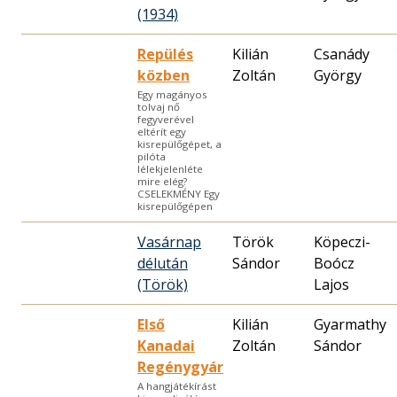
(1934)
Repülés
Kilián
Csanády
közben
Zoltán
György
Egy magányos
tolvaj nő
fegyverével
eltérít egy
kisrepülőgépet, a
pilóta
lélekjelenléte
mire elég?
CSELEKMÉNY Egy
kisrepülőgépen
Vasárnap
Török
Köpeczi-
délután
Sándor
Boócz
(Török)
Lajos
Első
Kilián
Gyarmathy
Kanadai
Zoltán
Sándor
Regénygyár
A hangjátékírást