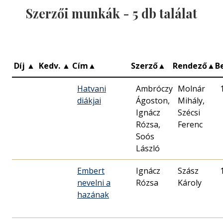
Szerzői munkák -
5
db találat
Díj
▲
Kedv.
▲
Cím
▲
Szerző
▲
Rendező
▲
B
Hatvani
Ambróczy
Molnár
diákjai
Ágoston,
Mihály,
Ignácz
Szécsi
Rózsa,
Ferenc
Soós
László
Embert
Ignácz
Szász
nevelni a
Rózsa
Károly
hazának