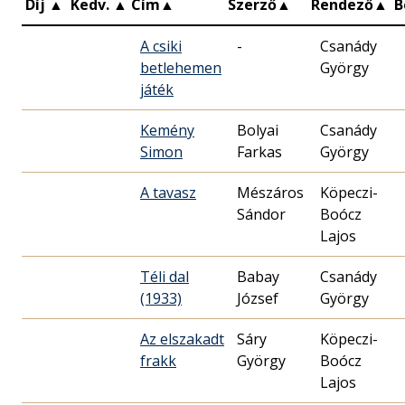
Díj
▲
Kedv.
▲
Cím
▲
Szerző
▲
Rendező
▲
B
A csiki
-
Csanády
betlehemen
György
játék
Kemény
Bolyai
Csanády
Simon
Farkas
György
A tavasz
Mészáros
Köpeczi-
Sándor
Boócz
Lajos
Téli dal
Babay
Csanády
(1933)
József
György
Az elszakadt
Sáry
Köpeczi-
frakk
György
Boócz
Lajos