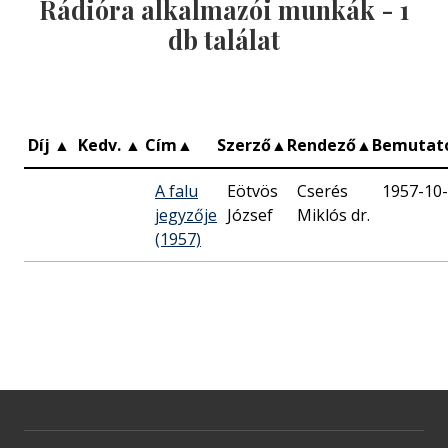
Rádióra alkalmazói munkák -
1
db találat
Díj
▲
Kedv.
▲
Cím
▲
Szerző
▲
Rendező
▲
Bemutat
A falu
Eötvös
Cserés
1957-10
jegyzője
József
Miklós dr.
(1957)