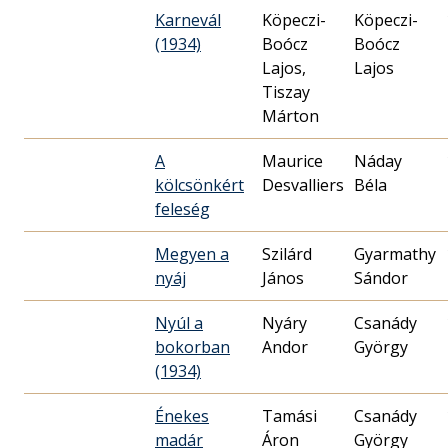
Karnevál
Köpeczi-
Köpeczi-
(1934)
Boócz
Boócz
Lajos,
Lajos
Tiszay
Márton
A
Maurice
Náday
kölcsönkért
Desvalliers
Béla
feleség
Megyen a
Szilárd
Gyarmathy
nyáj
János
Sándor
Nyúl a
Nyáry
Csanády
bokorban
Andor
György
(1934)
Énekes
Tamási
Csanády
madár
Áron
György