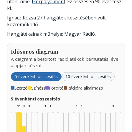
után, címe:
Ikerpályáimon
). Ez összesen 90 évet tesz
ki.
Ignácz Rózsa 27 hangjáték készítésében volt
közreműködő.
Hangjátékainak műhelye: Magyar Rádió.
Idősoros diagram
A diagram a betöltött rádiójátékok bemutatási évei
alapján készült.
5 évenkénti összesítés
10 évenkénti összesítés
Szerző
Színész
Fordító
Rádióra alkalmazó
5 évenkénti összesítés
11
8
1
3
1
1
1
1