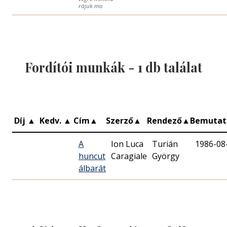
rájuk mo
Fordítói munkák -
1
db találat
Díj
▲
Kedv.
▲
Cím
▲
Szerző
▲
Rendező
▲
Bemuta
A
Ion Luca
Turián
1986-08
huncut
Caragiale
György
álbarát