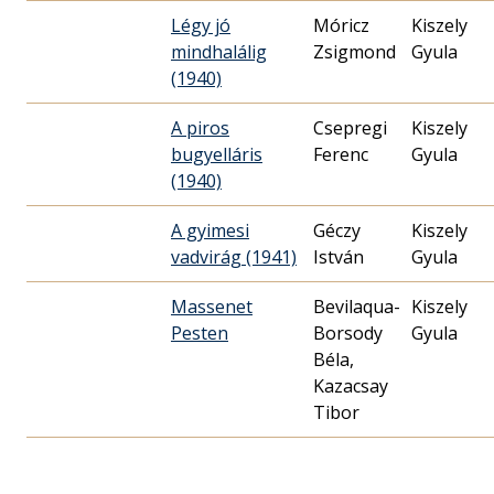
Légy jó
Móricz
Kiszely
mindhalálig
Zsigmond
Gyula
(1940)
A piros
Csepregi
Kiszely
bugyelláris
Ferenc
Gyula
(1940)
A gyimesi
Géczy
Kiszely
vadvirág (1941)
István
Gyula
Massenet
Bevilaqua-
Kiszely
Pesten
Borsody
Gyula
Béla,
Kazacsay
Tibor