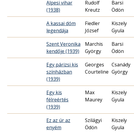
Alpesi vihar
Rudolf
Barsi
(1938)
Kreutz
Ödön
A kassai dóm
Fiedler
Kiszely
legendája
József
Gyula
Szent Veronika
Marchis
Barsi
kendője (1939)
György
Ödön
Egy párizsi kis
Georges
Csanády
színházban
Courteline
György
(1939)
Egy kis
Max
Kiszely
félreértés
Maurey
Gyula
(1939)
Ez az úr az
Szilágyi
Kiszely
enyém
Ödön
Gyula