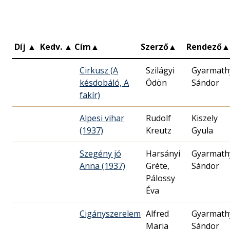
Díj
▲
Kedv.
▲
Cím
▲
Szerző
▲
Rendező
▲
Cirkusz (A
Szilágyi
Gyarmath
késdobáló, A
Ödön
Sándor
fakír)
Alpesi vihar
Rudolf
Kiszely
(1937)
Kreutz
Gyula
Szegény jó
Harsányi
Gyarmath
Anna (1937)
Gréte,
Sándor
Pálossy
Éva
Cigányszerelem
Alfred
Gyarmath
Maria
Sándor