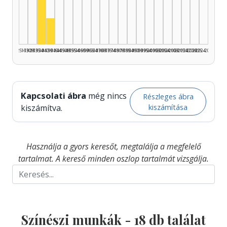
Színész, 1935–1939: 14
Színész, 1940–1944: 4
1925–1929
1930–1934
1935–1939
1940–1944
1945–1949
1950–1954
1955–1959
1960–1964
1965–1969
1970–1974
1975–1979
1980–1984
1985–1989
1990–1994
1995–1999
2000–2004
2005–2009
2010–2014
2015–2019
2020–2024
2025–2026
Kapcsolati ábra
még nincs
Részleges ábra
kiszámítása
kiszámítva.
Használja a gyors keresőt, megtalálja a megfelelő
tartalmat. A kereső minden oszlop tartalmát vizsgálja.
Színészi munkák -
18
db találat