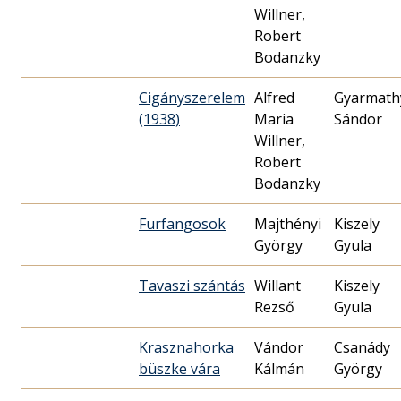
Willner,
Robert
Bodanzky
Cigányszerelem
Alfred
Gyarmath
(1938)
Maria
Sándor
Willner,
Robert
Bodanzky
Furfangosok
Majthényi
Kiszely
György
Gyula
Tavaszi szántás
Willant
Kiszely
Rezső
Gyula
Krasznahorka
Vándor
Csanády
büszke vára
Kálmán
György