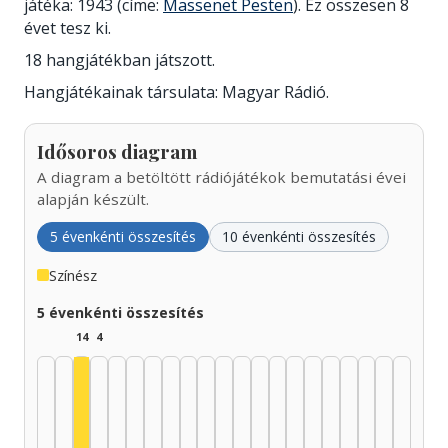
játéka: 1943 (címe:
Massenet Pesten
). Ez összesen 8
évet tesz ki.
18 hangjátékban játszott.
Hangjátékainak társulata: Magyar Rádió.
Idősoros diagram
A diagram a betöltött rádiójátékok bemutatási évei
alapján készült.
5 évenkénti összesítés
10 évenkénti összesítés
Színész
5 évenkénti összesítés
14
4