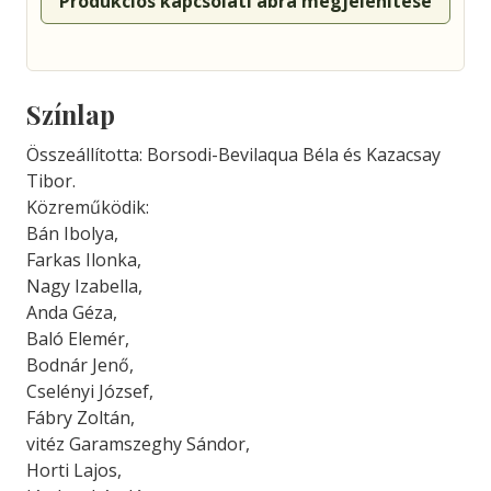
Produkciós kapcsolati ábra megjelenítése
Színlap
Összeállította: Borsodi-Bevilaqua Béla és Kazacsay
Tibor.
Közreműködik:
Bán Ibolya,
Farkas Ilonka,
Nagy Izabella,
Anda Géza,
Baló Elemér,
Bodnár Jenő,
Cselényi József,
Fábry Zoltán,
vitéz Garamszeghy Sándor,
Horti Lajos,