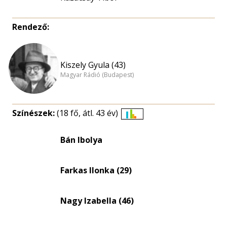
Rendező:
Kiszely Gyula (43)
Magyar Rádió (Budapest)
Színészek:
(18 fő, átl. 43 év)
Életkori
eloszlás
Bán Ibolya
nagyítása
Farkas Ilonka (29)
Nagy Izabella (46)