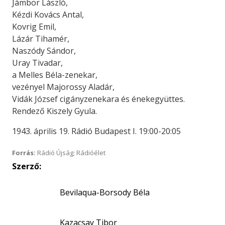
Jámbor László,
Kézdi Kovács Antal,
Kovrig Emil,
Lázár Tihamér,
Naszódy Sándor,
Uray Tivadar,
a Melles Béla-zenekar,
vezényel Majorossy Aladár,
Vidák József cigányzenekara és énekegyüttes.
Rendező Kiszely Gyula.
1943. április 19. Rádió Budapest I. 19:00-20:05
Forrás:
Rádió Újság; Rádióélet
Szerző:
Bevilaqua-Borsody Béla
Kazacsay Tibor