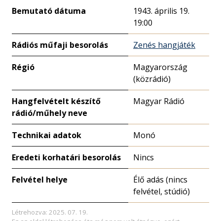
Bemutató dátuma
1943. április 19.
19:00
Rádiós műfaji besorolás
Zenés hangjáték
Régió
Magyarország
(közrádió)
Hangfelvételt készítő
Magyar Rádió
rádió/műhely neve
Technikai adatok
Monó
Eredeti korhatári besorolás
Nincs
Felvétel helye
Élő adás (nincs
felvétel, stúdió)
Létrehozva: 2025. 07. 19.