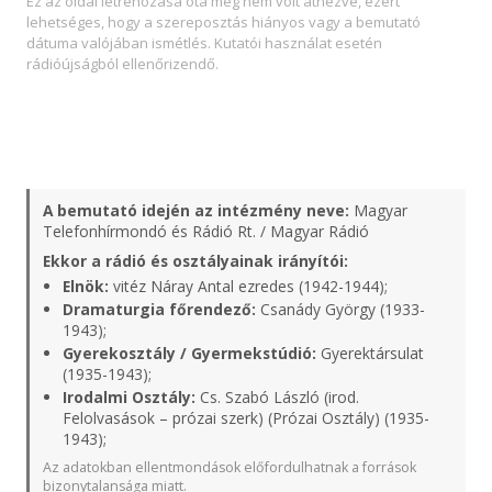
Ez az oldal létrehozása óta még nem volt átnézve, ezért
lehetséges, hogy a szereposztás hiányos vagy a bemutató
dátuma valójában ismétlés. Kutatói használat esetén
rádióújságból ellenőrizendő.
A bemutató idején az intézmény neve:
Magyar
Telefonhírmondó és Rádió Rt. / Magyar Rádió
Ekkor a rádió és osztályainak irányítói:
Elnök:
vitéz Náray Antal ezredes (1942-1944);
Dramaturgia főrendező:
Csanády György (1933-
1943);
Gyerekosztály / Gyermekstúdió:
Gyerektársulat
(1935-1943);
Irodalmi Osztály:
Cs. Szabó László (irod.
Felolvasások – prózai szerk) (Prózai Osztály) (1935-
1943);
Az adatokban ellentmondások előfordulhatnak a források
bizonytalansága miatt.