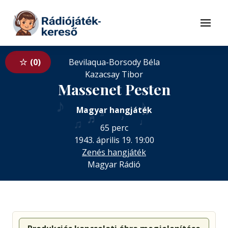
Tovább a navigációhoz
Tovább a tartalomhoz
Menü
0
Bevilaqua-Borsody Béla
Kazacsay Tibor
Massenet Pesten
♪
♪
♫
Magyar hangjáték
♬
♬
♪
♩
♫
65 perc
1943. április 19. 19:00
Zenés hangjáték
Magyar Rádió