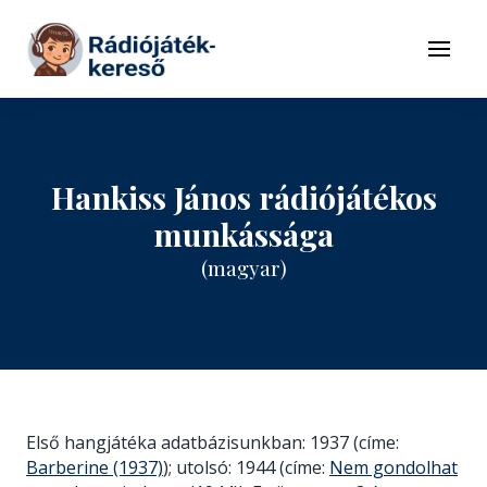
Tovább a navigációhoz
Tovább a tartalomhoz
Menü
Hankiss János rádiójátékos
munkássága
(magyar)
Első hangjátéka adatbázisunkban: 1937 (címe:
Barberine (1937)
); utolsó: 1944 (címe:
Nem gondolhat