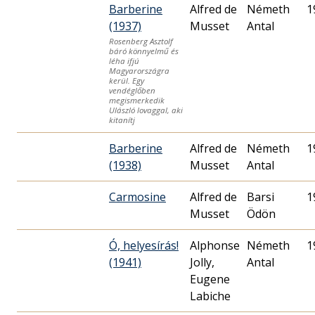
Barberine
Alfred de
Németh
1
(1937)
Musset
Antal
Rosenberg Asztolf
báró könnyelmű és
léha ifjú
Magyarországra
kerül. Egy
vendéglőben
megismerkedik
Ulászló lovaggal, aki
kitanítj
Barberine
Alfred de
Németh
1
(1938)
Musset
Antal
Carmosine
Alfred de
Barsi
1
Musset
Ödön
Ó, helyesírás!
Alphonse
Németh
1
(1941)
Jolly,
Antal
Eugene
Labiche