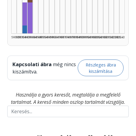
Fordító, 1935–1939: 3
Fordító, 1940–1944: 4
Szerző, 1935–1939: 1
1925–1929
1930–1934
1935–1939
1940–1944
1945–1949
1950–1954
1955–1959
1960–1964
1965–1969
1970–1974
1975–1979
1980–1984
1985–1989
1990–1994
1995–1999
2000–2004
2005–2009
2010–2014
2015–2019
2020–2024
2025–2026
Kapcsolati ábra
még nincs
Részleges ábra
kiszámítása
kiszámítva.
Használja a gyors keresőt, megtalálja a megfelelő
tartalmat. A kereső minden oszlop tartalmát vizsgálja.