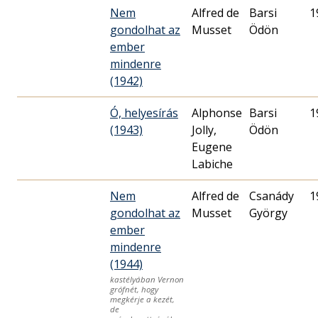
Nem
Alfred de
Barsi
1
gondolhat az
Musset
Ödön
ember
mindenre
(1942)
Ó, helyesírás
Alphonse
Barsi
1
(1943)
Jolly,
Ödön
Eugene
Labiche
Nem
Alfred de
Csanády
1
gondolhat az
Musset
György
ember
mindenre
(1944)
kastélyában Vernon
grófnét, hogy
megkérje a kezét,
de