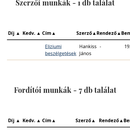
Szerzői munkák -
1
db találat
Díj
▲
Kedv.
▲
Cím
▲
Szerző
▲
Rendező
▲
Be
Eliziumi
Hankiss
-
19
beszélgetések
János
Fordítói munkák -
7
db találat
Díj
▲
Kedv.
▲
Cím
▲
Szerző
▲
Rendező
▲
Be