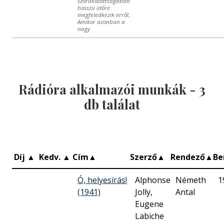
szórakozottságában
hosszú időre
megfeledkezik erről,
Amikor azonban a
nagy
Rádióra alkalmazói munkák -
3
db találat
Díj
▲
Kedv.
▲
Cím
▲
Szerző
▲
Rendező
▲
Be
Ó, helyesírás!
Alphonse
Németh
1
(1941)
Jolly,
Antal
Eugene
Labiche