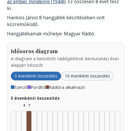
az ember mindenre (1944)
). Ez összesen 8 évet tesz
ki.
Hankiss János 8 hangjáték készítésében volt
közreműködő.
Hangjátékainak műhelye: Magyar Rádió.
Idősoros diagram
A diagram a betöltött rádiójátékok bemutatási évei
alapján készült.
5 évenkénti összesítés
10 évenkénti összesítés
Szerző
Fordító
Rádióra alkalmazó
5 évenkénti összesítés
4
7
Rádióra alkalmazó, 1940–1944: 3