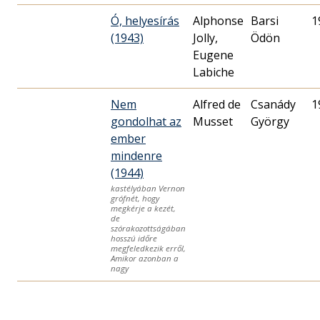
Ó, helyesírás
Alphonse
Barsi
1
(1943)
Jolly,
Ödön
Eugene
Labiche
Nem
Alfred de
Csanády
1
gondolhat az
Musset
György
ember
mindenre
(1944)
kastélyában Vernon
grófnét, hogy
megkérje a kezét,
de
szórakozottságában
hosszú időre
megfeledkezik erről,
Amikor azonban a
nagy