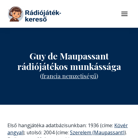
Tovább a navigációhoz
Tovább a tartalomhoz
Menü
Guy de Maupassant
rádiójátékos munkássága
(
francia nemzetiségű
)
Első hangjátéka adatbázisunkban: 1936 (címe:
Kövér
angyal
); utolsó: 2004 (címe:
Szerelem (Maupassant)
).