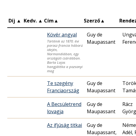
Díj
▲
Kedv.
▲
Cím
▲
Szerző
▲
Rende
Kövér angyal
Guy de
Ungv
Maupassant
Feren
Történik az 1870. évi
porosz-francia háború
idején,
Normandiában, egy
országúti csárdában.
Barta Lajos
hangjátéka a pozsonyi
mag
Te szegény
Guy de
Törö
Franciaország
Maupassant
Tamá
A Becsületrend
Guy de
Rácz
lovagja
Maupassant
Györg
Az ifjúság titkai
Guy de
Néme
Maupassant,
Adél, 