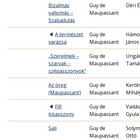
Bizalmas
Guy de
Déri 
vallomás –
Maupassant
Szabadulás
🔈
A természet
Guy de
Hámo
varázsa
Maupassant
János
„Szerelmek –
Guy de
Ungá
szarvak –
Maupassant
Tamá
szépasszonyok”
Az öreg
Guy de
Kerté
(Maupassant)
Maupassant
Mihál
🔈
Fifi
Guy de
Vadás
kisasszony
Maupassant
Gyula
Sali
Guy de
Solym
Maupassant
Ottó