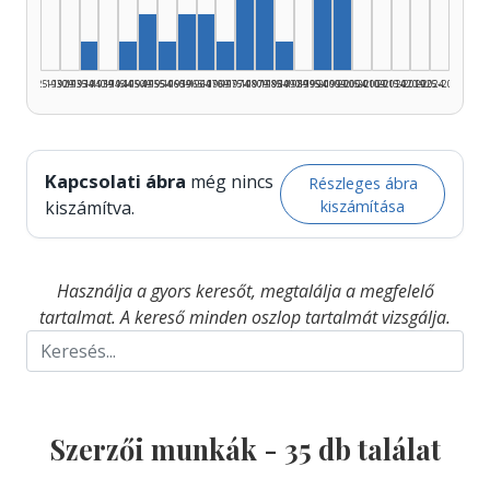
Szerző, 2000–2004
Szerző, 1950–1954: 2
Szerző, 1960–1964: 2
Szerző, 1965–1969: 2
Szerző, 1935–1939: 1
Szerző, 1945–1949: 1
Szerző, 1955–1959: 1
Szerző, 1970–1974: 1
Szerző, 1985–1989: 1
1925–1929
1930–1934
1935–1939
1940–1944
1945–1949
1950–1954
1955–1959
1960–1964
1965–1969
1970–1974
1975–1979
1980–1984
1985–1989
1990–1994
1995–1999
2000–2004
2005–2009
2010–2014
2015–2019
2020–2024
2025–2026
Kapcsolati ábra
még nincs
Részleges ábra
kiszámítása
kiszámítva.
Használja a gyors keresőt, megtalálja a megfelelő
tartalmat. A kereső minden oszlop tartalmát vizsgálja.
Szerzői munkák -
35
db találat