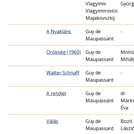
Vlagyimir
Györg
Vlagyimirovics
Majakovszkij
A Nyaklánc
Guy de
-
Maupassant
Örökség (1960)
Guy de
Moln
Maupassant
Mihál
Walter Schnaff
Guy de
-
Maupassant
A rendjel
Guy de
dr.
Maupassant
Márk
Éva
Válás
Guy de
Bozó
Maupassant
Lászl