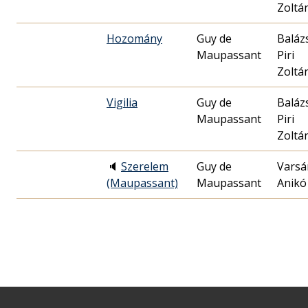
Zoltá
Hozomány
Guy de
Baláz
Maupassant
Piri
Zoltá
Vigilia
Guy de
Baláz
Maupassant
Piri
Zoltá
🔈
Szerelem
Guy de
Varsá
(Maupassant)
Maupassant
Anikó