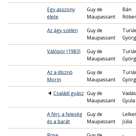
Egy asszony
Guy de
Bán
élete
Maupassant
Róber
Az ágy szélén
Guy de
Turiá
Maupassant
Györg
Válópör (1983)
Guy de
Turiá
Maupassant
Györg
Az a disznó
Guy de
Turiá
Morin
Maupassant
Györg
🔈
Családi gyász
Guy de
Vadás
Maupassant
Gyula
A férj, a feleség
Guy de
Lelke
és a barát
Maupassant
Júlia
Rose
Guy de
-