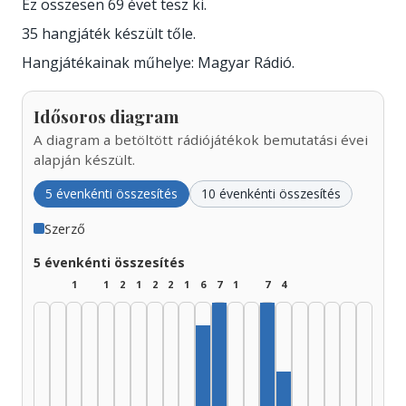
Ez összesen 69 évet tesz ki.
35 hangjáték készült tőle.
Hangjátékainak műhelye: Magyar Rádió.
Idősoros diagram
A diagram a betöltött rádiójátékok bemutatási évei
alapján készült.
5 évenkénti összesítés
10 évenkénti összesítés
Szerző
5 évenkénti összesítés
1
1
2
1
2
2
1
6
7
1
7
4
Szerző, 1980–1984: 7
Szerző, 1995–1999: 
Szerző, 1975–1979: 6