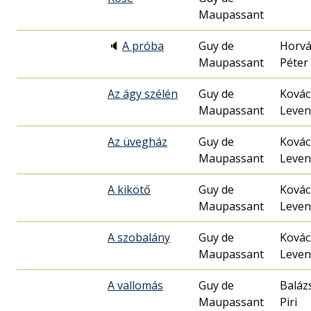
Maupassant
🔈
A próba
Guy de
Horvá
Maupassant
Péter
Az ágy szélén
Guy de
Kovác
Maupassant
Leven
Az üvegház
Guy de
Kovác
Maupassant
Leven
A kikötő
Guy de
Kovác
Maupassant
Leven
A szobalány
Guy de
Kovác
Maupassant
Leven
A vallomás
Guy de
Baláz
Maupassant
Piri