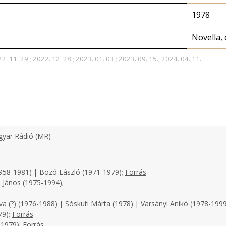
1978
Novella, 
2. 11. 29.; 2022. 12. 28.; 2023. 01. 03.; 2023. 09. 15.; 2024. 04. 11.
yar Rádió (MR)
958-1981) | Bozó László (1971-1979);
Forrás
 János (1975-1994);
a (?) (1976-1988) | Sóskuti Márta (1978) | Varsányi Anikó (1978-1999
79);
Forrás
-1979);
Forrás