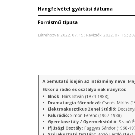
Hangfelvétel gyártási dátuma
Forrásmű típusa
Létrehozva: 2022. 07. 15.; Revíziók: 2022. 07. 15.; 202
A bemutató idején az intézmény neve:
Mag
Ekkor a rádió és osztályainak irányítói:
Elnök:
Hárs István (1974-1988);
Dramaturgia főrendező:
Cserés Miklós (1
Elektroakusztikus Zenei Stúdió:
Decsényi
Falurádió:
Simon Ferenc (1967-1988);
Gyerekosztály / Gyermekstúdió:
Szabó Év
Ifjúsági Osztály:
Faggyas Sándor (1968-19
Szórakoztató Osztály:
Bozó László (1971