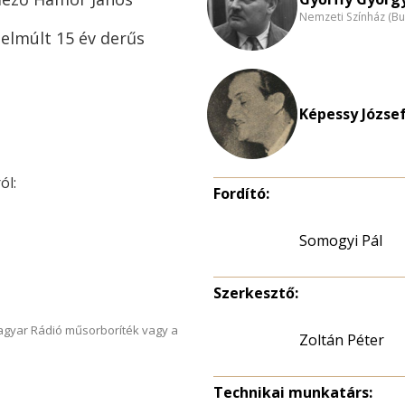
Nemzeti Színház (B
z elmúlt 15 év derűs
Képessy József
ól:
Fordító:
Somogyi Pál
Szerkesztő:
Magyar Rádió műsorboríték vagy a
Zoltán Péter
Technikai munkatárs: