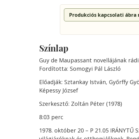
Produkciós kapcsolati ábra
Színlap
Guy de Maupassant novellájának rádi
Fordította: Somogyi Pál László
Előadják: Sztankay István, Győrffy Gyö
Képessy József
Szerkesztő: Zoltán Péter (1978)
8:03 perc
1978. október 20 – P 21.05 IRÁNYTŰ 
világjáróknak és otthonülőknek. Ren