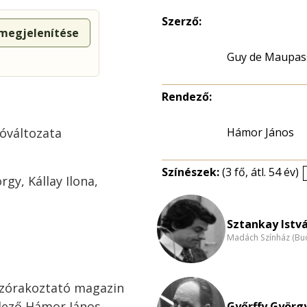
Szerző:
 megjelenítése
Guy de Maupas
Rendező:
óváltozata
Hámor János
Színészek:
(3 fő, átl. 54 év)
rgy, Kállay Ilona,
Sztankay Istvá
Madách Színház (Bu
Szórakoztató magazin
dező Hámor János
Győrffy György