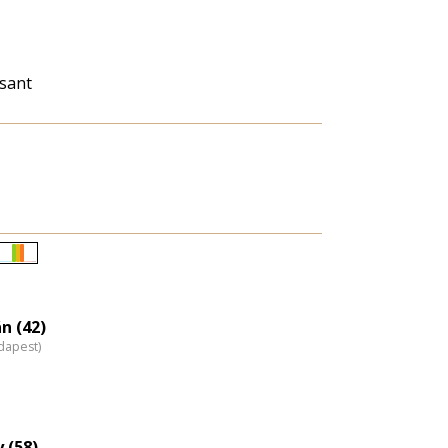
sant
Életkori
eloszlás
nagyítása
n (42)
dapest)
 (58)