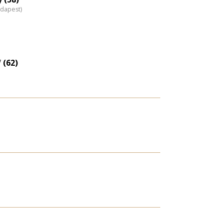
udapest)
 (62)