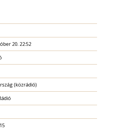
óber 20. 22:52
ó
szág (közrádió)
Rádió
15