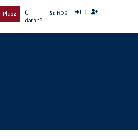
|
Új
ScifiDB
Plusz
darab?