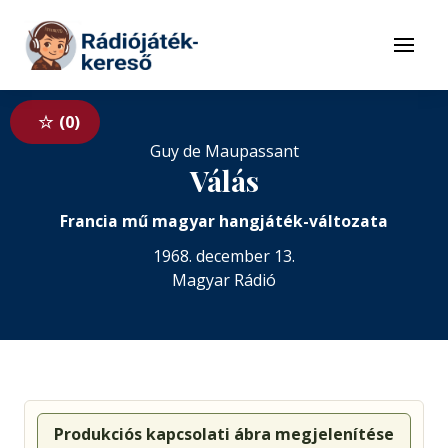
Tovább a navigációhoz
Tovább a tartalomhoz
Menü
0
Guy de Maupassant
Válás
Francia mű magyar hangjáték-változata
1968. december 13.
Magyar Rádió
Produkciós kapcsolati ábra megjelenítése