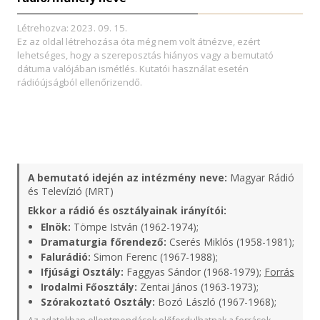
Létrehozva: 2023. 09. 15.
Ez az oldal létrehozása óta még nem volt átnézve, ezért
lehetséges, hogy a szereposztás hiányos vagy a bemutató
dátuma valójában ismétlés. Kutatói használat esetén
rádióújságból ellenőrizendő.
A bemutató idején az intézmény neve:
Magyar Rádió
és Televízió (MRT)
Ekkor a rádió és osztályainak irányítói:
Elnök:
Tömpe István (1962-1974);
Dramaturgia főrendező:
Cserés Miklós (1958-1981);
Falurádió:
Simon Ferenc (1967-1988);
Ifjúsági Osztály:
Faggyas Sándor (1968-1979);
Forrás
Irodalmi Főosztály:
Zentai János (1963-1973);
Szórakoztató Osztály:
Bozó László (1967-1968);