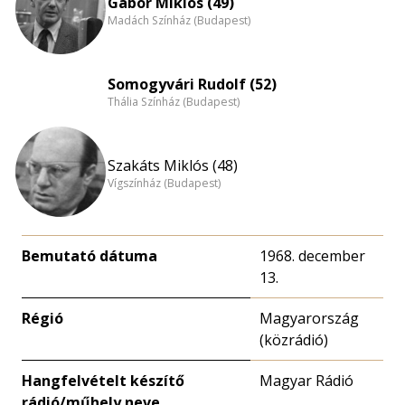
Gábor Miklós (49)
Madách Színház (Budapest)
Somogyvári Rudolf (52)
Thália Színház (Budapest)
Szakáts Miklós (48)
Vígszínház (Budapest)
Bemutató dátuma
1968. december
13.
Régió
Magyarország
(közrádió)
Hangfelvételt készítő
Magyar Rádió
rádió/műhely neve