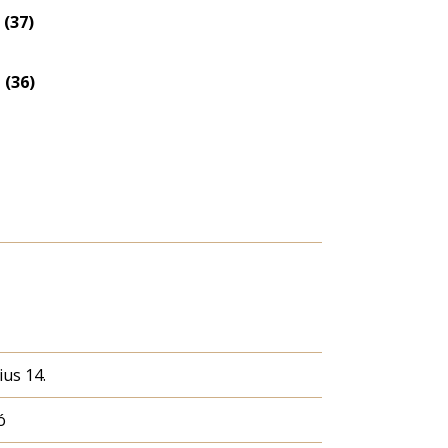
 (37)
 (36)
ius 14.
ó