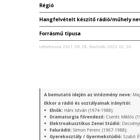
Régió
Hangfelvételt készítő rádió/műhely ne
Forrásmű típusa
Létrehozva: 2021. 09. 28.; Revíziók: 2023. 02. 20.
A bemutató idején az intézmény neve:
Mag
Ekkor a rádió és osztályainak irányítói:
Elnök:
Hárs István (1974-1988);
Dramaturgia főrendező:
Cserés Miklós (1
Elektroakusztikus Zenei Stúdió:
Decsényi
Falurádió:
Simon Ferenc (1967-1988);
Gyerekosztály / Gyermekstúdió:
Szabó Év