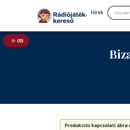
Tovább a navigációhoz
Tovább a tartalomhoz
Hírek
0
Biz
Produkciós kapcsolati ábra