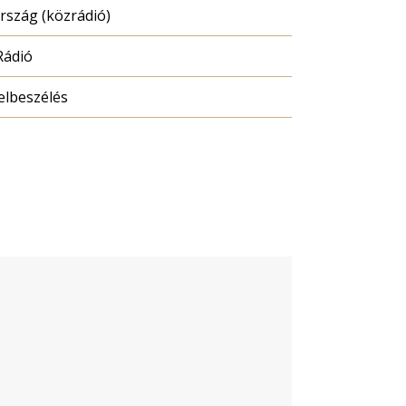
szág (közrádió)
Rádió
elbeszélés