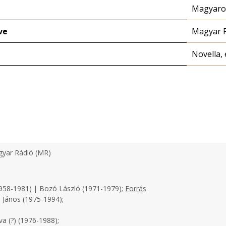
Magyaror
ve
Magyar 
Novella, 
yar Rádió (MR)
958-1981) | Bozó László (1971-1979);
Forrás
 János (1975-1994);
a (?) (1976-1988);