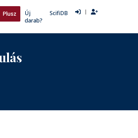
|
Új
ScifiDB
Plusz
darab?
ulás