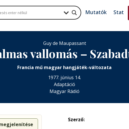
Mutatók
Stat
Guy de Maupassant
almas vallomás – Szabad
Francia mű magyar hangjáték-változata
1977. június 14.
Adaptáció
Magyar Rádió
Szerző:
 megjelenítése