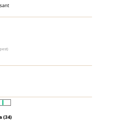
sant
pest)
Életkori
eloszlás
a (34)
nagyítása