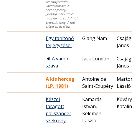
századforduló
„aranykorát”, a
Ferenc József-i
„boldog békeidők”
magyar társadalmát
eleveníti meg. A mű
előterében Ném
Egy tanítónő
Giang Nam
Csajág
feljegyzései
János
🔈
A vadon
Jack London
Csajág
szava
János
A kis herceg
Antoine de
Marto
(LP, 1981)
Saint-Exupéry
László
Kézzel
Kamarás
Kőváry
faragott
István,
Katalin
paliszander
Kelemen
szekrény
László