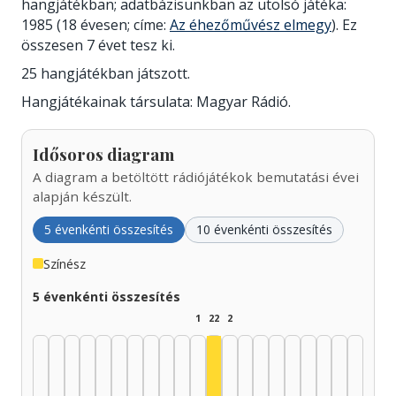
hangjátékban; adatbázisunkban az utolsó játéka:
1985 (18 évesen; címe:
Az éhezőművész elmegy
). Ez
összesen 7 évet tesz ki.
25 hangjátékban játszott.
Hangjátékainak társulata: Magyar Rádió.
Idősoros diagram
A diagram a betöltött rádiójátékok bemutatási évei
alapján készült.
5 évenkénti összesítés
10 évenkénti összesítés
Színész
5 évenkénti összesítés
1
22
2