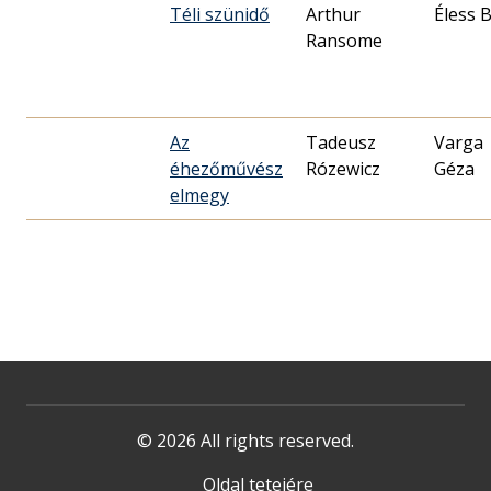
Téli szünidő
Arthur
Éless 
Ransome
Az
Tadeusz
Varga
éhezőművész
Rózewicz
Géza
elmegy
© 2026 All rights reserved.
Oldal tetejére