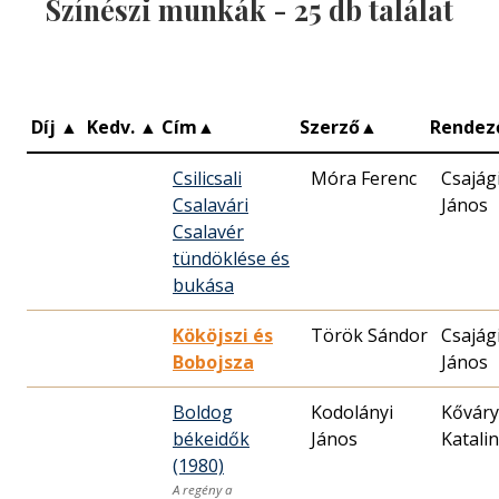
Színészi munkák -
25
db találat
Díj
▲
Kedv.
▲
Cím
▲
Szerző
▲
Rendez
Csilicsali
Móra Ferenc
Csajág
Csalavári
János
Csalavér
tündöklése és
bukása
Kököjszi és
Török Sándor
Csajág
Bobojsza
János
Boldog
Kodolányi
Kőváry
békeidők
János
Katalin
(1980)
A regény a