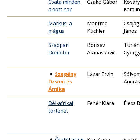
Csata minden
Czakó Gábor
Kőváry
áldott nap
Katalin
Márkus, a
Manfred
Csajág
mágus
Küchler
János
Szappan
Borisav
Turián
Dömötör
Atanasković
Györg
🔈
Szegény
Lázár Ervin
Sólyo
Dzsoni és
Andrá
Árnika
Dél-afrikai
Fehér Klára
Éless 
történet
🔈
Ősztől őszig
Kiss Anna
Szikor