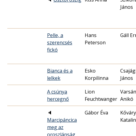
János
Pelle, a
Hans
Gáll E
szerencsés
Peterson
fickó
Bianca és a
Esko
Csajág
lelkek
Korpilinna
János
A csúnya
Lion
Varsán
hercegnő
Feuchtwanger
Anikó
🔈
Gábor Éva
Kőváry
Marcipáncica
Katalin
meg az
oroszlánság