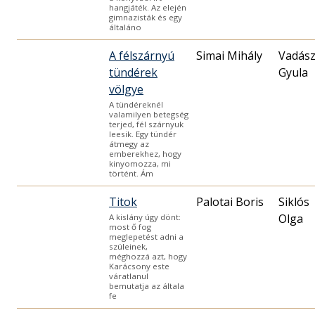
hangjáték. Az elején
gimnazisták és egy
általáno
A félszárnyú
Simai Mihály
Vadás
tündérek
Gyula
völgye
A tündéreknél
valamilyen betegség
terjed, fél szárnyuk
leesik. Egy tündér
átmegy az
emberekhez, hogy
kinyomozza, mi
történt. Ám
Titok
Palotai Boris
Siklós
Olga
A kislány úgy dönt:
most ő fog
meglepetést adni a
szüleinek,
méghozzá azt, hogy
Karácsony este
váratlanul
bemutatja az általa
fe