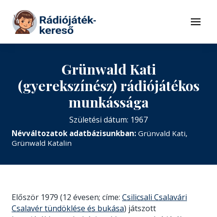
Tovább a navigációhoz
Tovább a tartalomhoz
Menü
Grünwald Kati
(gyerekszínész) rádiójátékos
munkássága
Születési dátum: 1967
Névváltozatok adatbázisunkban:
Grünvald Kati,
Grünwald Katalin
Először 1979 (12 évesen; címe:
Csilicsali Csalavári
Csalavér tündöklése és bukása
) játszott