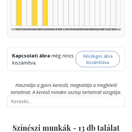
Színész, 1945–1949: 6
Színész, 1930–1934: 3
Színész, 1955–1959: 3
1925–1929
1930–1934
1935–1939
1940–1944
1945–1949
1950–1954
1955–1959
1960–1964
1965–1969
1970–1974
1975–1979
1980–1984
1985–1989
1990–1994
1995–1999
2000–2004
2005–2009
2010–2014
2015–2019
2020–2024
2025–2026
Kapcsolati ábra
még nincs
Részleges ábra
kiszámítása
kiszámítva.
Használja a gyors keresőt, megtalálja a megfelelő
tartalmat. A kereső minden oszlop tartalmát vizsgálja.
Színészi munkák -
13
db találat