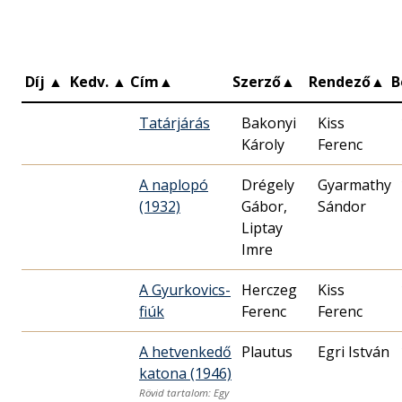
Díj
▲
Kedv.
▲
Cím
▲
Szerző
▲
Rendező
▲
B
Tatárjárás
Bakonyi
Kiss
Károly
Ferenc
A naplopó
Drégely
Gyarmathy
(1932)
Gábor,
Sándor
Liptay
Imre
A Gyurkovics-
Herczeg
Kiss
fiúk
Ferenc
Ferenc
A hetvenkedő
Plautus
Egri István
katona (1946)
Rövid tartalom: Egy