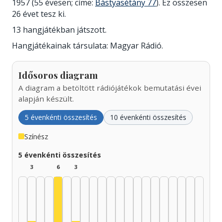
1957 (55 évesen; címe:
Bástyasétány 77
). Ez összesen
26 évet tesz ki.
13 hangjátékban játszott.
Hangjátékainak társulata: Magyar Rádió.
Idősoros diagram
A diagram a betöltött rádiójátékok bemutatási évei
alapján készült.
5 évenkénti összesítés
10 évenkénti összesítés
Színész
5 évenkénti összesítés
3
6
3