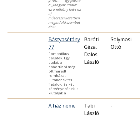
JÁTÉK… — Így jelezte
a „Magyar Rádió“
ez a néhány hete az
új
műsorszerkezetben
meginduló szombat
délu
Bástyasétány
Baróti
Solymosi
77
Géza,
Ottó
Dalos
Romantikus
daljáték. Egy
László
budai, a
háborúból még
ottmaradt
romházat
újítanának fel
fiatalok, és két
kérvényezőnek is
kiutalják a
A ház neme
Tabi
-
László