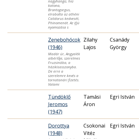
nagyhangú, hiú
katona,
Brontogorgus,
elrabolta az athéni
Calidorus kedvesét,
Phinomenát. Az ifjú
nyomozása s
Zenebohócok
Zilahy
Csanády
(1946)
Lajos
György
Madár úr, Angyalék
albérlője, szerelmes
Fruzsinába, a
házikisasszonyba.
De erre a
szerelemre kevés a
tornatanári fizetés.
Valami
Tündöklő
Tamási
Egri István
Jeromos
Áron
(1947)
Dorottya
Csokonai
Egri István
(1948)
Vitéz