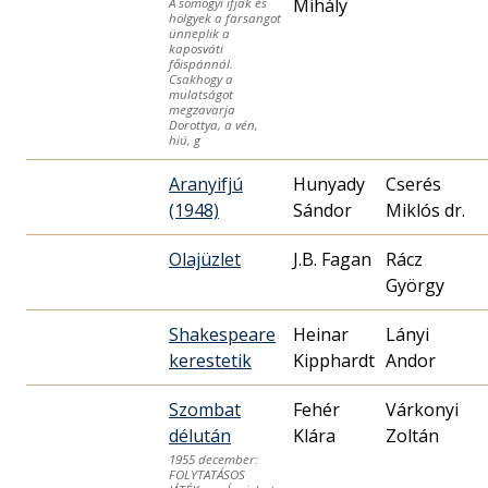
Mihály
A somogyi ifjak és
hölgyek a farsangot
ünneplik a
kaposváti
főispánnál.
Csakhogy a
mulatságot
megzavarja
Dorottya, a vén,
hiú, g
Aranyifjú
Hunyady
Cserés
(1948)
Sándor
Miklós dr.
Olajüzlet
J.B. Fagan
Rácz
György
Shakespeare
Heinar
Lányi
kerestetik
Kipphardt
Andor
Szombat
Fehér
Várkonyi
délután
Klára
Zoltán
1955 december:
FOLYTATÁSOS