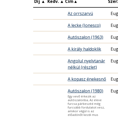
Díj
▲
Kedv.
▲
Cím
▲
Szer
Az orrszarvú
Eug
A lecke (Ionesco)
Eug
Autószalon (1963)
Eug
A király haldoklik
Eug
Angolul nyelvtanár
Eug
nélkül (részlet)
A kopasz énekesnő
Eug
Autószalon (1980)
Eug
Egy vevő érkezik az
autószalonba, Az eleve
furcsa párbeszéd még
furcsább fordulatot vesz,
amikor végül is az
előadónőt kezdi mus