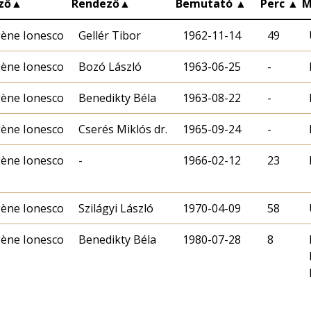
ző
▲
Rendező
▲
Bemutató
▲
Perc
▲
M
ène Ionesco
Gellér Tibor
1962-11-14
49
ène Ionesco
Bozó László
1963-06-25
-
ène Ionesco
Benedikty Béla
1963-08-22
-
ène Ionesco
Cserés Miklós dr.
1965-09-24
-
ène Ionesco
-
1966-02-12
23
ène Ionesco
Szilágyi László
1970-04-09
58
ène Ionesco
Benedikty Béla
1980-07-28
8