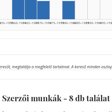
Szerző, 1965–1969: 2
Szerző, 1970–1974: 1
Szerző, 1980–1984: 1
4
955–1959
1960–1964
1965–1969
1970–1974
1975–1979
1980–1984
1985–1989
1990–1994
1995–19
eresőt, megtalálja a megfelelő tartalmat. A kereső minden oszlop 
Szerzői munkák -
8
db találat