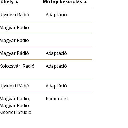
űhely
▲
Műfaji besorolás
▲
Újvidéki Rádió
Adaptáció
Magyar Rádió
Magyar Rádió
Magyar Rádió
Adaptáció
Kolozsvári Rádió
Adaptáció
Újvidéki Rádió
Adaptáció
Magyar Rádió,
Rádióra írt
Magyar Rádió
Kísérleti Stúdió