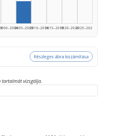
Szerző, 2005–2009: 1
99
2000–2004
2005–2009
2010–2014
2015–2019
2020–2024
2025–2026
Részleges ábra kiszámítása
tartalmát vizsgálja.