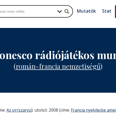
Mutatók
Stat
Ionesco rádiójátékos mu
(
román-francia nemzetiségű
)
íme:
Az orrszarvú
); utolsó: 2008 (címe:
Francia nyelvlecke amer