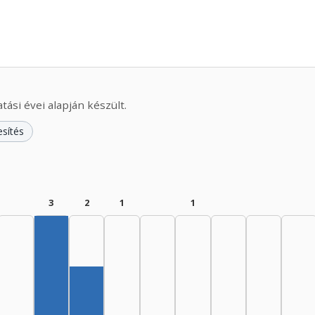
ási évei alapján készült.
esítés
3
2
1
1
Szerző, 1960–1964: 3