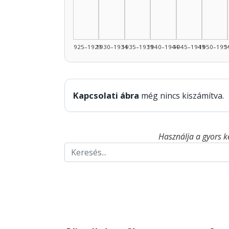
1925–1929
1930–1934
1935–1939
1940–1944
1945–1949
1950–195
1
Kapcsolati ábra
még nincs kiszámítva.
Használja a gyors k