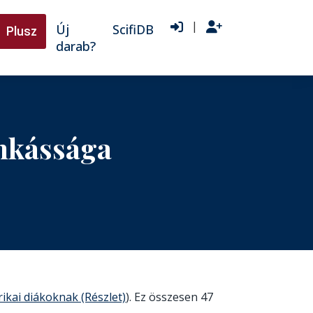
|
Új
ScifiDB
Plusz
darab?
nkássága
ikai diákoknak (Részlet)
). Ez összesen 47