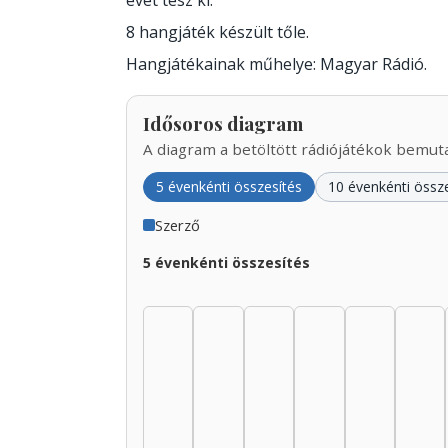
évet tesz ki.
8 hangjáték készült tőle.
Hangjátékainak műhelye: Magyar Rádió.
Idősoros diagram
A diagram a betöltött rádiójátékok bemutat
5 évenkénti összesítés
10 évenkénti össz
Szerző
5 évenkénti összesítés