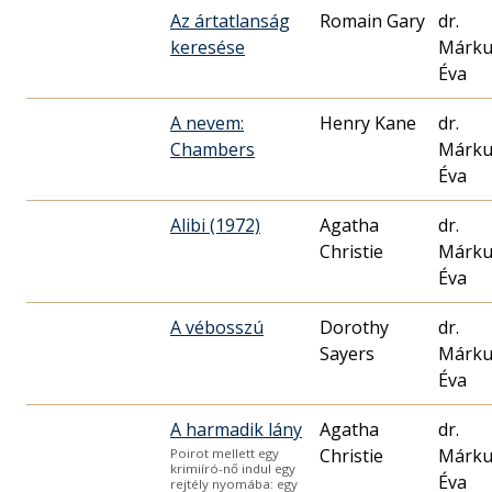
Az ártatlanság
Romain Gary
dr.
keresése
Márku
Éva
A nevem:
Henry Kane
dr.
Chambers
Márku
Éva
Alibi (1972)
Agatha
dr.
Christie
Márku
Éva
A vébosszú
Dorothy
dr.
Sayers
Márku
Éva
A harmadik lány
Agatha
dr.
Christie
Márku
Poirot mellett egy
krimiíró-nő indul egy
Éva
rejtély nyomába: egy