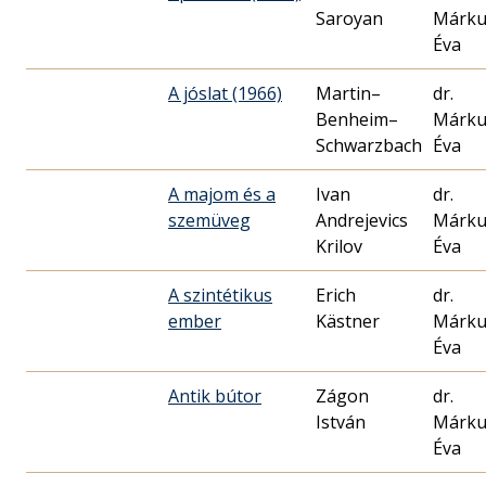
Saroyan
Márku
Éva
A jóslat (1966)
Martin–
dr.
Benheim–
Márku
Schwarzbach
Éva
A majom és a
Ivan
dr.
szemüveg
Andrejevics
Márku
Krilov
Éva
A szintétikus
Erich
dr.
ember
Kästner
Márku
Éva
Antik bútor
Zágon
dr.
István
Márku
Éva