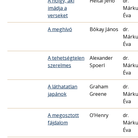
A hölgy, aki
Heltai Jenő
dr.
imádja a
Márku
verseket
Éva
A meghívó
Bókay János
dr.
Márku
Éva
A tehetségtelen
Alexander
dr.
szerelmes
Spoerl
Márku
Éva
A láthatatlan
Graham
dr.
japánok
Greene
Márku
Éva
A megosztott
O’Henry
dr.
fájdalom
Márku
Éva