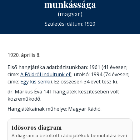
munkássága
(magyar)
Születési dátum: 1920
1920. április 8.
Első hangjátéka adatbázisunkban: 1961 (41 évesen;
címe:
A Földről indultunk el
); utolsó: 1994 (74 évesen;
címe:
Egy kis senki
). Ez összesen 34 évet tesz ki.
dr. Márkus Éva 141 hangjáték készítésében volt
közreműködő.
Hangjátékainak műhelye: Magyar Rádió.
Idősoros diagram
A diagram a betöltött rádiójátékok bemutatási évei