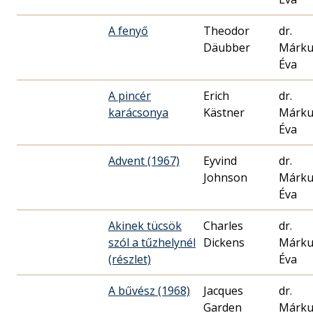
A fenyő
Theodor
dr.
Däubber
Márku
Éva
A pincér
Erich
dr.
karácsonya
Kästner
Márku
Éva
Advent (1967)
Eyvind
dr.
Johnson
Márku
Éva
Akinek tücsök
Charles
dr.
szól a tűzhelynél
Dickens
Márku
(részlet)
Éva
A bűvész (1968)
Jacques
dr.
Garden
Márku