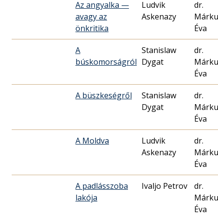
Az angyalka —
Ludvik
dr.
avagy az
Askenazy
Márku
önkritika
Éva
A
Stanislaw
dr.
búskomorságról
Dygat
Márku
Éva
A büszkeségről
Stanislaw
dr.
Dygat
Márku
Éva
A Moldva
Ludvik
dr.
Askenazy
Márku
Éva
A padlásszoba
Ivaljo Petrov
dr.
lakója
Márku
Éva