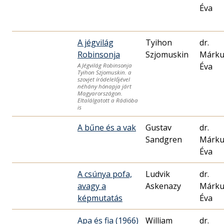
Éva
A jégvilág
Tyihon
dr.
Robinsonja
Szjomuskin
Márku
Éva
A Jégvilág Robinsonja
Tyihon Szjomuskin. a
szovjet íródelelőjével
néhány hónapja járt
Magyarországon.
Eltalálgatott a Rádióba
is
A bűne és a vak
Gustav
dr.
Sandgren
Márku
Éva
A csúnya pofa,
Ludvik
dr.
avagy a
Askenazy
Márku
képmutatás
Éva
Apa és fia (1966)
William
dr.