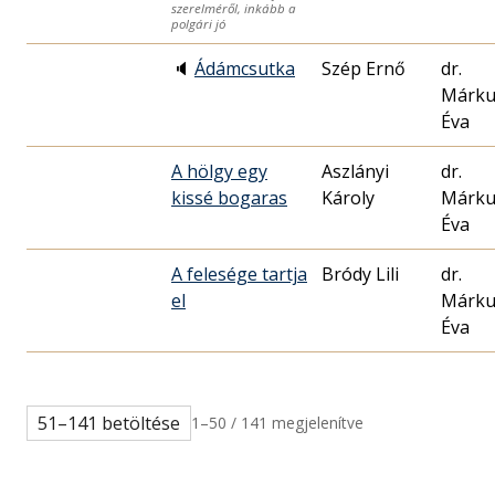
szerelméről, inkább a
polgári jó
🔈
Ádámcsutka
Szép Ernő
dr.
Márku
Éva
A hölgy egy
Aszlányi
dr.
kissé bogaras
Károly
Márku
Éva
A felesége tartja
Bródy Lili
dr.
el
Márku
Éva
51–141 betöltése
1–50 / 141 megjelenítve