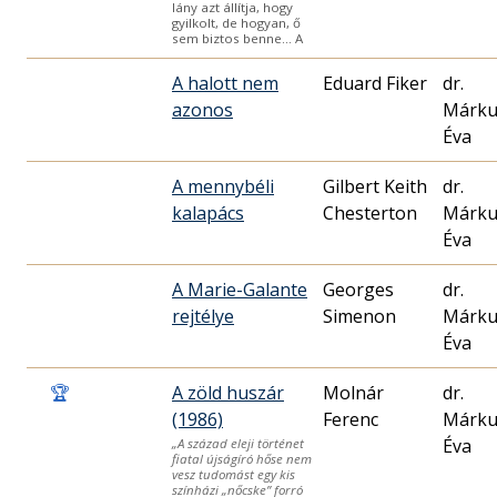
lány azt állítja, hogy
gyilkolt, de hogyan, ő
sem biztos benne… A
A halott nem
Eduard Fiker
dr.
azonos
Márku
Éva
A mennybéli
Gilbert Keith
dr.
kalapács
Chesterton
Márku
Éva
A Marie-Galante
Georges
dr.
rejtélye
Simenon
Márku
Éva
🏆
A zöld huszár
Molnár
dr.
(1986)
Ferenc
Márku
Éva
„A század eleji történet
fiatal újságíró hőse nem
vesz tudomást egy kis
színházi „nőcske” forró