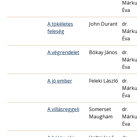
Márku
Éva
A tökéletes
John Durant
dr.
feleség
Márku
Éva
A végrendelet
Bókay János
dr.
Márku
Éva
A jó ember
Feleki László
dr.
Márku
Éva
A villásreggeli
Somerset
dr.
Maugham
Márku
Éva