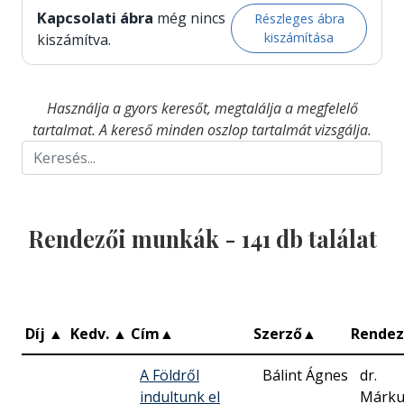
Kapcsolati ábra
még nincs
Részleges ábra
kiszámítása
kiszámítva.
Használja a gyors keresőt, megtalálja a megfelelő
tartalmat. A kereső minden oszlop tartalmát vizsgálja.
Rendezői munkák -
141
db találat
Díj
▲
Kedv.
▲
Cím
▲
Szerző
▲
Rende
A Földről
Bálint Ágnes
dr.
indultunk el
Márku