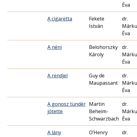
Éva
A cigaretta
Fekete
dr.
István
Márku
Éva
A néni
Belohorszky
dr.
Károly
Márku
Éva
A rendjel
Guy de
dr.
Maupassant
Márku
Éva
A gonosz tündér
Martin
dr.
jótette
Beheim-
Márku
Schwarzbach
Éva
A lány
O’Henry
dr.