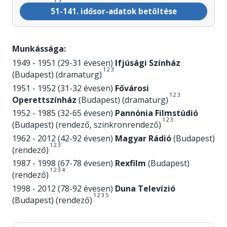
51-141. idősor-adatok betöltése
Munkássága:
1949 - 1951 (29-31 évesen)
Ifjúsági Színház
1
2
3
(Budapest) (dramaturg)
1951 - 1952 (31-32 évesen)
Fővárosi
1
2
3
Operettszínház
(Budapest) (dramaturg)
1952 - 1985 (32-65 évesen)
Pannónia Filmstúdió
1
2
3
(Budapest) (rendező, szinkronrendező)
1962 - 2012 (42-92 évesen)
Magyar Rádió
(Budapest)
1
2
3
(rendező)
1987 - 1998 (67-78 évesen)
Rexfilm
(Budapest)
1
2
3
4
(rendező)
1998 - 2012 (78-92 évesen)
Duna Televízió
1
2
3
5
(Budapest) (rendező)