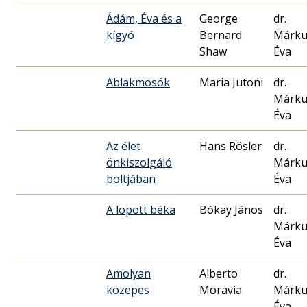
Ádám, Éva és a
George
dr.
kígyó
Bernard
Márku
Shaw
Éva
Ablakmosók
Maria Jutoni
dr.
Márku
Éva
Az élet
Hans Rösler
dr.
önkiszolgáló
Márku
boltjában
Éva
A lopott béka
Bókay János
dr.
Márku
Éva
Amolyan
Alberto
dr.
közepes
Moravia
Márku
Éva