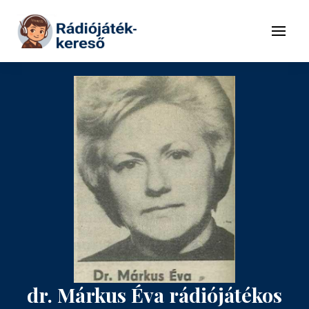
Tovább a navigációhoz
Tovább a tartalomhoz
Menü
dr. Márkus Éva rádiójátékos